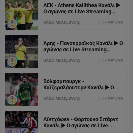
ΑΕΚ - Athens Kallithea Κανάλι ▶️
Ο αγώνας σε Live Streaming
(08/08)
Ηλίας Μαλιγιάννης
07 Αυγ 2026
Άρης - Πανσερραϊκός Κανάλι ▶️ Ο
αγώνας σε Live Streaming
(08/08)
Ηλίας Μαλιγιάννης
07 Αυγ 2026
Βόλφσμπουργκ -
Καϊζερσλάουτερν Κανάλι ▶️ Ο
αγώνας σε Live Streaming
Ηλίας Μαλιγιάννης
07 Αυγ 2026
(08/08)
Αϊντχόφεν - Φορτούνα Σιτάρντ
Κανάλι ▶️ Ο αγώνας σε Live
Streaming (08/08)