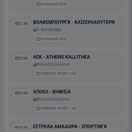
Novasports Start
ΒΟΛΦΣΜΠΟΥΡΓΚ - ΚΑΪΖΕΡΛΑΟΥΤΕΡΝ
21:30
2. Bundesliga
Novasports 3HD
ΑΕΚ - ATHENS KALLITHEA
22:00
Φιλικά Συλλόγων
COSMOTE SPORT 3 HD
ΑΠΟΕΛ - ΚΗΦΙΣΙΑ
22:00
Φιλικά Συλλόγων
COSMOTE SPORT 1 HD
ΕΣΤΡΕΛΑ ΑΜΑΔΟΡΑ - ΣΠΟΡΤΙΝΓΚ
22:30