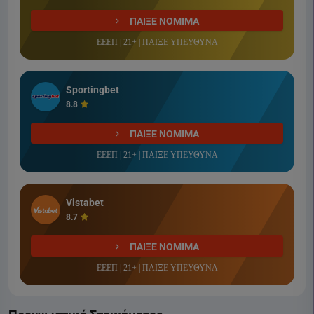
ΠΑΙΞΕ ΝΟΜΙΜΑ
ΕΕΕΠ | 21+ | ΠΑΙΞΕ ΥΠΕΥΘΥΝΑ
Sportingbet
8.8
ΠΑΙΞΕ ΝΟΜΙΜΑ
ΕΕΕΠ | 21+ | ΠΑΙΞΕ ΥΠΕΥΘΥΝΑ
Vistabet
8.7
ΠΑΙΞΕ ΝΟΜΙΜΑ
ΕΕΕΠ | 21+ | ΠΑΙΞΕ ΥΠΕΥΘΥΝΑ