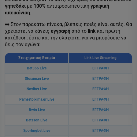
γηπεδάκι
με
100%
αντιπροσωπευτική
γραφική
απεικόνιση
.
➡️
Στον παρακάτω πίνακα, βλέπεις ποιές είναι αυτές. Θα
χρειαστεί να κάνεις
εγγραφή
από το
link
και πρώτη
κατάθεση, έστω και την ελάχιστη, για να μπορέσεις να
δεις τον αγώνα:
Στοιχηματική Εταιρία
Link Live Streaming
Bet365 Live
ΕΓΓΡΑΦΗ
Stoiximan Live
ΕΓΓΡΑΦΗ
Novibet Live
ΕΓΓΡΑΦΗ
Pamestoixima.gr Live
ΕΓΓΡΑΦΗ
Bwin Live
ΕΓΓΡΑΦΗ
Betsson Live
ΕΓΓΡΑΦΗ
Sportingbet Live
ΕΓΓΡΑΦΗ