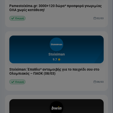
Pamestoixima.gr: 3000+120 δώρα* προσφορά γνωριμίας
ΟΛΑ χωρίς κατάθεση!
02/03
Ενεργή
Stoiximan
9.7
Stoiximan: Έπαθλο* ανταμοιβής για το παιχνίδι σου στο
Ολυμπιακός – ΠΑΟΚ (08/03)
08/03
Ενεργή