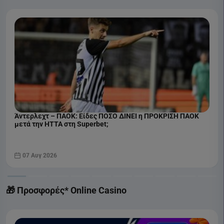
Άντερλεχτ – ΠΑΟΚ: Είδες ΠΟΣΟ ΔΙΝΕΙ η ΠΡΟΚΡΙΣΗ ΠΑΟΚ
μετά την ΗΤΤΑ στη Superbet;
07 Αυγ 2026
🎁 Προσφορές* Online Casino