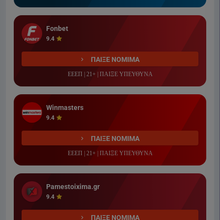
Fonbet
9.4
ΠΑΙΞΕ ΝΟΜΙΜΑ
ΕΕΕΠ | 21+ | ΠΑΙΞΕ ΥΠΕΥΘΥΝΑ
Winmasters
9.4
ΠΑΙΞΕ ΝΟΜΙΜΑ
ΕΕΕΠ | 21+ | ΠΑΙΞΕ ΥΠΕΥΘΥΝΑ
Pamestoixima.gr
9.4
ΠΑΙΞΕ ΝΟΜΙΜΑ