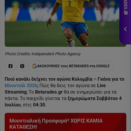
εδ
*Ισ
&
Πρ
ΕΓΓ
Photo Credits: Independent Photo Agency
ΑΚΟΛΟΥΘΗΣΕ τους BETARADES στη GOOGLE
Ποιό κανάλι δείχνει τον αγώνα Κολομβία – Γκάνα για το
Μουντιάλ 2026
;
Πώς θα δεις τον αγώνα σε
Live
Streaming
; Το
Betarades.gr
θα σε ενημερώσει για τα
πάντα. Το παιχνίδι γίνεται τα
ξημερώματα Σαββάτου 4
Ιουλίου
, στις
04:30
.
Μουντιαλική Προσφορά* ΧΩΡΙΣ ΚΑΜΙΑ
ΚΑΤΑΘΕΣΗ!