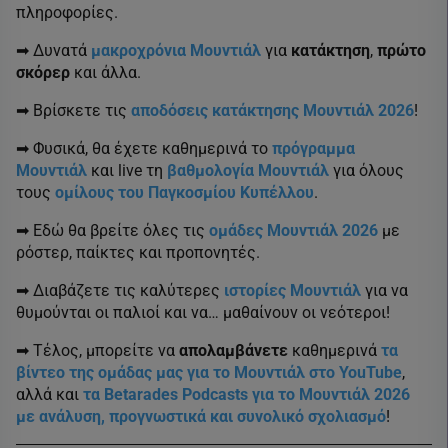
πληροφορίες.
➡ Δυνατά
μακροχρόνια Μουντιάλ
για
κατάκτηση
,
πρώτο
σκόρερ
και άλλα.
➡ Βρίσκετε τις
αποδόσεις κατάκτησης Μουντιάλ 2026
!
➡ Φυσικά, θα έχετε καθημερινά το
πρόγραμμα
Μουντιάλ
και live τη
βαθμολογία Μουντιάλ
για όλους
τους
ομίλους του Παγκοσμίου Κυπέλλου
.
➡ Εδώ θα βρείτε όλες τις
ομάδες Μουντιάλ 2026
με
ρόστερ, παίκτες και προπονητές.
➡ Διαβάζετε τις καλύτερες
ιστορίες Μουντιάλ
για να
θυμούνται οι παλιοί και να… μαθαίνουν οι νεότεροι!
➡ Τέλος, μπορείτε να
απολαμβάνετε
καθημερινά
τα
βίντεο της ομάδας μας για το Μουντιάλ στο YouTube
,
αλλά και
τα Betarades Podcasts για το Μουντιάλ 2026
με ανάλυση, προγνωστικά και συνολικό σχολιασμό
!