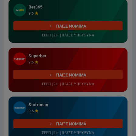
Bet365
9.6
ΠΑΙΞΕ ΝΟΜΙΜΑ
ΕΕΕΠ | 21+ | ΠΑΙΞΕ ΥΠΕΥΘΥΝΑ
Superbet
9.6
ΠΑΙΞΕ ΝΟΜΙΜΑ
ΕΕΕΠ | 21+ | ΠΑΙΞΕ ΥΠΕΥΘΥΝΑ
Stoiximan
9.5
ΠΑΙΞΕ ΝΟΜΙΜΑ
ΕΕΕΠ | 21+ | ΠΑΙΞΕ ΥΠΕΥΘΥΝΑ