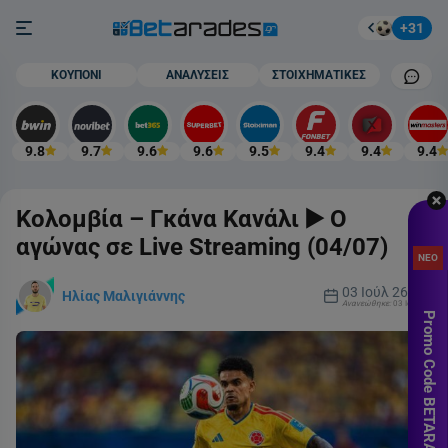
Στοίχημα
Burger button
+31
Mobile cham
ΚΟΥΠΟΝΙ
ΑΝΑΛΥΣΕΙΣ
ΣΤΟΙΧΗΜΑΤΙΚΕΣ
9.8
9.7
9.6
9.6
9.5
9.4
9.4
9.4
Κολομβία – Γκάνα Κανάλι ▶️ Ο
Απο
Πρ
αγώνας σε Live Streaming (04/07)
ΧΩ
ΝΕΟ
ΚΑ
03 Ιούλ 26
Ηλίας Μαλιγιάννης
Ανανεώθηκε:
03 Ιούλ 26
Βάζ
Promo Code BETARADES 🎁
Co
BE
Εγγ
στη
ΜΟ