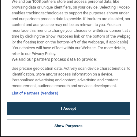
We and our
1008
partners store and access personal data, like
8.7
browsing data or unique identifiers, on your device. Selecting I Accept
enables tracking technologies to support the purposes shown under we
Vistabet Προσφορά* ΧΩΡΙΣ ΚΑΤΑΘΕΣΗ 🎁 (Μάρτιος 2026)
and our partners process data to provide. If trackers are disabled, some
01/03
Ενεργή
content and ads you see may not be as relevant to you. You can
resurface this menu to change your choices or withdraw consent at any
time by clicking the Show Purposes link on the bottom of the webpage
[or the floating icon on the bottom-left of the webpage, if applicable]
Ακολουθήστε το Betarades στα
.Your choices will have effect within our Website. For more details,
refer to our Privacy Policy.
social media
We and our partners process data to provide:
Use precise geolocation data. Actively scan device characteristics for
facebook social link
x social link
instagram social link
youtube social link
twitch social link
spotify social link
tiktok social link
discord soci
identification. Store and/or access information on a device.
Personalised advertising and content, advertising and content
measurement, audience research and services development.
List of Partners (vendors)
I Accept
ΝΕΑ GIGA ΠΡΟΣΦΟΡΑ* ΓΝΩΡΙΜΙΑΣ
Show Purposes
στην Bwin!
*Ισχύουν Όροι & Προϋποθέσεις