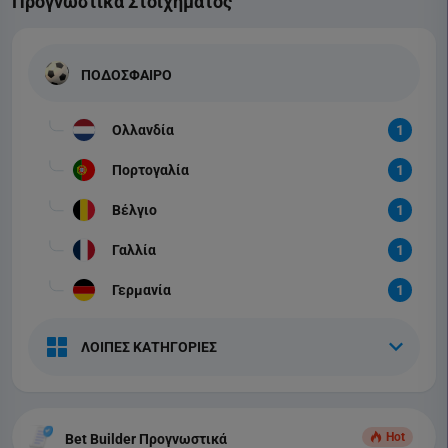
Προγνωστικά Στοιχήματος
ΠΟΔΟΣΦΑΙΡΟ
Ολλανδία
1
Πορτογαλία
1
Βέλγιο
1
Γαλλία
1
Γερμανία
1
ΛΟΙΠΕΣ ΚΑΤΗΓΟΡΙΕΣ
Hot
Bet Builder Προγνωστικά