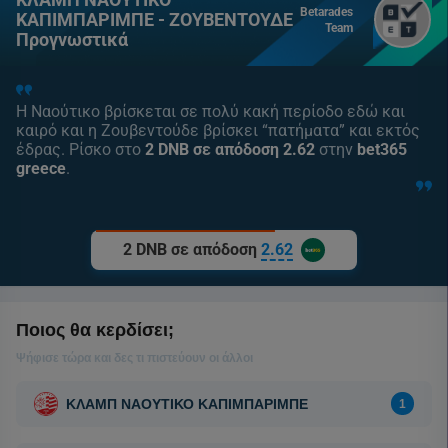
Betarades
ΚΑΠΙΜΠΑΡΙΜΠΕ - ΖΟΥΒΕΝΤΟΥΔΕ
Team
Προγνωστικά
Η Ναούτικο βρίσκεται σε πολύ κακή περίοδο εδώ και
καιρό και η Ζουβεντούδε βρίσκει “πατήματα” και εκτός
έδρας. Ρίσκο στο
2 DNB σε απόδοση 2.62
στην
bet365
greece
.
2 DNB σε απόδοση
2.62