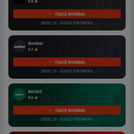
9.8
ΠΑΙΞΕ ΝΟΜΙΜΑ
ΕΕΕΠ | 21+ | ΠΑΙΞΕ ΥΠΕΥΘΥΝΑ
Novibet
9.7
ΠΑΙΞΕ ΝΟΜΙΜΑ
ΕΕΕΠ | 21+ | ΠΑΙΞΕ ΥΠΕΥΘΥΝΑ
Bet365
9.6
ΠΑΙΞΕ ΝΟΜΙΜΑ
ΕΕΕΠ | 21+ | ΠΑΙΞΕ ΥΠΕΥΘΥΝΑ