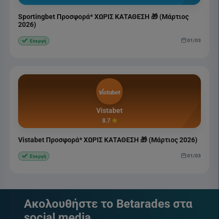
Sportingbet Προσφορά* ΧΩΡΙΣ ΚΑΤΑΘΕΣΗ 🎁 (Μάρτιος
2026)
01/03
Ενεργή
Vistabet
8.7
Vistabet Προσφορά* ΧΩΡΙΣ ΚΑΤΑΘΕΣΗ 🎁 (Μάρτιος 2026)
01/03
Ενεργή
Ακολουθήστε το Betarades στα
social media