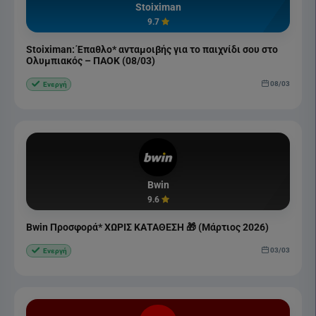
Stoiximan
9.7
Stoiximan: Έπαθλο* ανταμοιβής για το παιχνίδι σου στο
Ολυμπιακός – ΠΑΟΚ (08/03)
08/03
Ενεργή
Bwin
9.6
Bwin Προσφορά* ΧΩΡΙΣ ΚΑΤΑΘΕΣΗ 🎁 (Μάρτιος 2026)
03/03
Ενεργή