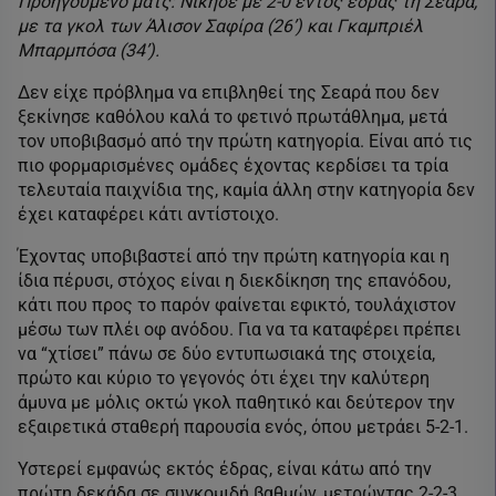
Προηγούμενο ματς: Νίκησε με 2-0 εντός έδρας τη Σεαρά,
με τα γκολ των Άλισον Σαφίρα (26’) και Γκαμπριέλ
Μπαρμπόσα (34’).
Δεν είχε πρόβλημα να επιβληθεί της Σεαρά που δεν
ξεκίνησε καθόλου καλά το φετινό πρωτάθλημα, μετά
τον υποβιβασμό από την πρώτη κατηγορία. Είναι από τις
πιο φορμαρισμένες ομάδες έχοντας κερδίσει τα τρία
τελευταία παιχνίδια της, καμία άλλη στην κατηγορία δεν
έχει καταφέρει κάτι αντίστοιχο.
Έχοντας υποβιβαστεί από την πρώτη κατηγορία και η
ίδια πέρυσι, στόχος είναι η διεκδίκηση της επανόδου,
κάτι που προς το παρόν φαίνεται εφικτό, τουλάχιστον
μέσω των πλέι οφ ανόδου. Για να τα καταφέρει πρέπει
να “χτίσει” πάνω σε δύο εντυπωσιακά της στοιχεία,
πρώτο και κύριο το γεγονός ότι έχει την καλύτερη
άμυνα με μόλις οκτώ γκολ παθητικό και δεύτερον την
εξαιρετικά σταθερή παρουσία ενός, όπου μετράει 5-2-1.
Υστερεί εμφανώς εκτός έδρας, είναι κάτω από την
πρώτη δεκάδα σε συγκομιδή βαθμών, μετρώντας 2-2-3.