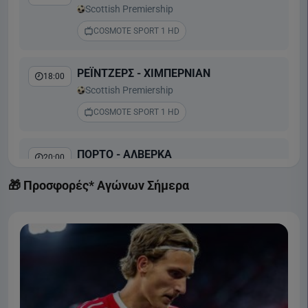
Scottish Premiership
COSMOTE SPORT 1 HD
ΡΕΪΝΤΖΕΡΣ - ΧΙΜΠΕΡΝΙΑΝ
18:00
Scottish Premiership
COSMOTE SPORT 1 HD
ΠΟΡΤΟ - ΑΛΒΕΡΚΑ
20:00
Liga Portugal
🎁 Προσφορές* Αγώνων Σήμερα
COSMOTE SPORT 2 HD
ΜΠΕΝΦΙΚΑ - ΑΚΑΝΤΕΜΙΚΑ ΒΙΣΕΟΥ
22:30
Liga Portugal
COSMOTE SPORT 1 HD