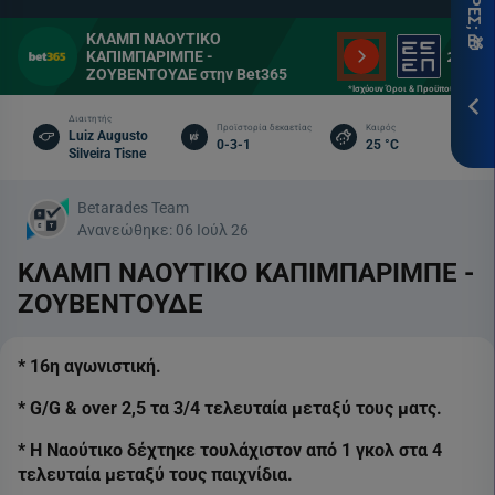
ITH
ΚΛΑΜΠ ΝΑΟΥΤΙΚΟ
ΚΑΠΙΜΠΑΡΙΜΠΕ -
*Ισ
ΖΟΥΒΕΝΤΟΥΔΕ στην Bet365
Προ
*Ισχύουν Όροι & Προϋποθέσεις
Διαιτητής
Προϊστορία δεκαετίας
Καιρός
Luiz Augusto
ΕΓΓ
0-3-1
25 °C
Silveira Tisne
Betarades Team
Ανανεώθηκε:
06 Ιούλ 26
ΚΛΑΜΠ ΝΑΟΥΤΙΚΟ ΚΑΠΙΜΠΑΡΙΜΠΕ -
ΖΟΥΒΕΝΤΟΥΔΕ
* 16η αγωνιστική.
* G/G & over 2,5 τα 3/4 τελευταία μεταξύ τους ματς.
* Η Ναούτικο δέχτηκε τουλάχιστον από 1 γκολ στα 4
τελευταία μεταξύ τους παιχνίδια.