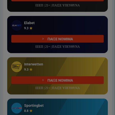
ΕΕΕΠ | 21+ | ΠΑΙΞΕ ΥΠΕΥΘΥΝΑ
Elabet
9.3
ΠΑΙΞΕ ΝΟΜΙΜΑ
ΕΕΕΠ | 21+ | ΠΑΙΞΕ ΥΠΕΥΘΥΝΑ
Interwetten
9.3
ΠΑΙΞΕ ΝΟΜΙΜΑ
ΕΕΕΠ | 21+ | ΠΑΙΞΕ ΥΠΕΥΘΥΝΑ
Sportingbet
8.8