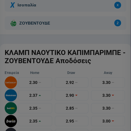
ΚΛΑΜΠ ΝΑΟΥΤΙΚΟ ΚΑΠΙΜΠΑΡΙΜΠΕ -
ΖΟΥΒΕΝΤΟΥΔΕ Αποδόσεις
Εταιρεία
Home
Draw
Away
2.30
2.92
3.30
2.37
2.90
3.30
2.35
2.85
3.30
2.35
2.95
3.00