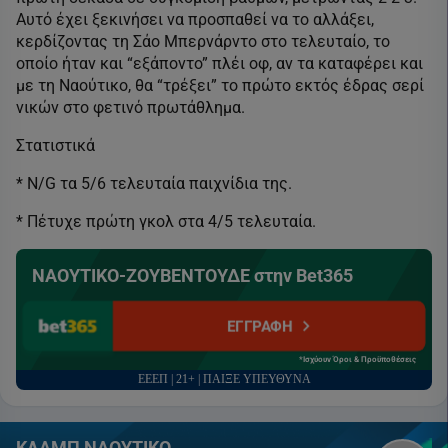
Αυτό έχει ξεκινήσει να προσπαθεί να το αλλάξει,
κερδίζοντας τη Σάο Μπερνάρντο στο τελευταίο, το
οποίο ήταν και “εξάποντο” πλέι οφ, αν τα καταφέρει και
με τη Ναούτικο, θα “τρέξει” το πρώτο εκτός έδρας σερί
νικών στο φετινό πρωτάθλημα.
Στατιστικά
* N/G τα 5/6 τελευταία παιχνίδια της.
* Πέτυχε πρώτη γκολ στα 4/5 τελευταία.
ΝΑΟΥΤΙΚΟ-ΖΟΥΒΕΝΤΟΥΔΕ στην Bet365
ΕΓΓΡΑΦΗ
*Ισχύουν Όροι & Προϋποθέσεις
ΕΕΕΠ | 21+ | ΠΑΙΞΕ ΥΠΕΥΘΥΝΑ
ΚΛΑΜΠ ΝΑΟΥΤΙΚΟ