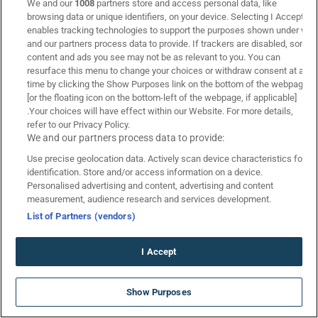
Προγνωστικά
We and our
1008
partners store and access personal data, like
browsing data or unique identifiers, on your device. Selecting I Accept
Προγνωστικά στοιχήματος
enables tracking technologies to support the purposes shown under we
Στοιχηματικές Εταιρίες
and our partners process data to provide. If trackers are disabled, some
content and ads you see may not be as relevant to you. You can
Τζίροι Αγώνων
resurface this menu to change your choices or withdraw consent at any
Πτώση Αποδόσεων
time by clicking the Show Purposes link on the bottom of the webpage
Κουπόνι Πάμε Στοίχημα
[or the floating icon on the bottom-left of the webpage, if applicable]
.Your choices will have effect within our Website. For more details,
Livescore
refer to our Privacy Policy.
We and our partners process data to provide:
Use precise geolocation data. Actively scan device characteristics for
identification. Store and/or access information on a device.
Personalised advertising and content, advertising and content
measurement, audience research and services development.
List of Partners (vendors)
I Accept
SUMMERAKI2026 ΠΡΟΣΦΟΡΑ* ☀️
Show Purposes
ΧΩΡΙΣ ΚΑΤΑΘΕΣΗ
*Ισχύουν Όροι & Προϋποθέσεις