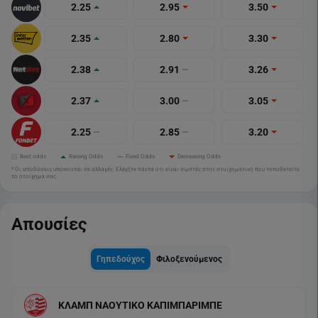
2.25
2.95
3.50
2.35
2.80
3.30
2.38
2.91
3.26
2.37
3.00
3.05
2.25
2.85
3.20
Best odds
Raising Odds
Fixed Odds
Decreasing Odds
* Οι αποδόσεις υπόκεινται σε αλλαγές. Ελέγξτε πάντα ότι είναι σωστές στην στοιχηματική που τοποθετείτε
το στοίχημα σας.
Απουσίες
Γηπεδούχος
Φιλοξενούμενος
ΚΛΑΜΠ ΝΑΟΥΤΙΚΟ ΚΑΠΙΜΠΑΡΙΜΠΕ