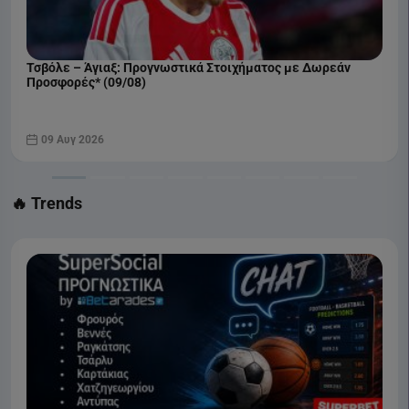
Τσβόλε – Άγιαξ: Προγνωστικά Στοιχήματος με Δωρεάν
Προσφορές* (09/08)
09 Αυγ 2026
🔥 Trends