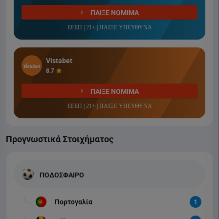
ΠΑΙΞΕ ΝΟΜΙΜΑ
ΕΕΕΠ | 21+ | ΠΑΙΞΕ ΥΠΕΥΘΥΝΑ
Vistabet
8.7
ΠΑΙΞΕ ΝΟΜΙΜΑ
ΕΕΕΠ | 21+ | ΠΑΙΞΕ ΥΠΕΥΘΥΝΑ
Προγνωστικά Στοιχήματος
ΠΟΔΟΣΦΑΙΡΟ
Πορτογαλία
1