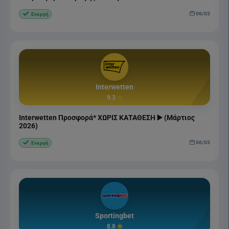
06/03
Ενεργή
Interwetten
9.3
Interwetten Προσφορά* ΧΩΡΙΣ ΚΑΤΑΘΕΣΗ ▶️ (Μάρτιος
2026)
06/03
Ενεργή
Sportingbet
8.8