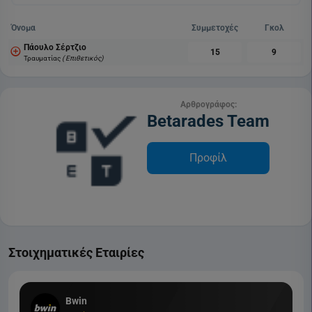
Όνομα
Συμμετοχές
Γκολ
Πάουλο Σέρτζιο
15
9
Τραυματίας
( Επιθετικός)
Αρθρογράφος:
Betarades Team
Προφίλ
Στοιχηματικές Εταιρίες
Bwin