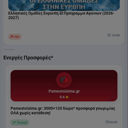
Ελληνικές Ομάδες Ευρώπη ☑️ Πρόγραμμα Αγώνων (2026-
2027)
10/08
Hot
Ενεργές Προσφορές*
Pamestoixima.gr
9.4
Pamestoixima.gr: 3000+120 δώρα* προσφορά γνωριμίας
ΟΛΑ χωρίς κατάθεση!
02/03
Ενεργή