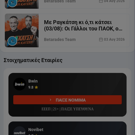
Betarades Team
04 Αυγ 2026
Με Ραγκάτση κι ό,τι κάτσει
(03/08): Οι Γάλλοι του ΠΑΟΚ, ο
Λιβάι, ο Βιτάλις & οι κληρώσεις
Betarades Team
03 Αυγ 2026
των 5 .... RAGA IS BACK
Στοιχηματικές Εταιρίες
Bwin
9.8
ΠΑΙΞΕ ΝΟΜΙΜΑ
ΕΕΕΠ | 21+ | ΠΑΙΞΕ ΥΠΕΥΘΥΝΑ
Novibet