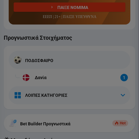
ΠΑΙΞΕ ΝΟΜΙΜΑ
ΕΕΕΠ | 21+ | ΠΑΙΞΕ ΥΠΕΥΘΥΝΑ
Προγνωστικά Στοιχήματος
ΠΟΔΟΣΦΑΙΡΟ
Δανία
1
ΛΟΙΠΕΣ ΚΑΤΗΓΟΡΙΕΣ
Hot
Bet Builder Προγνωστικά