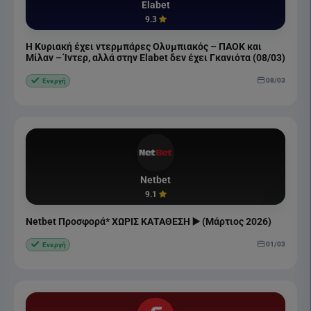
Elabet
9.3
Η Κυριακή έχει ντερμπάρες Ολυμπιακός – ΠΑΟΚ και
Μίλαν – Ίντερ, αλλά στην Elabet δεν έχει Γκανιότα (08/03)
08/03
Ενεργή
Netbet
9.1
Netbet Προσφορά* ΧΩΡΙΣ ΚΑΤΑΘΕΣΗ ▶️ (Μάρτιος 2026)
01/03
Ενεργή