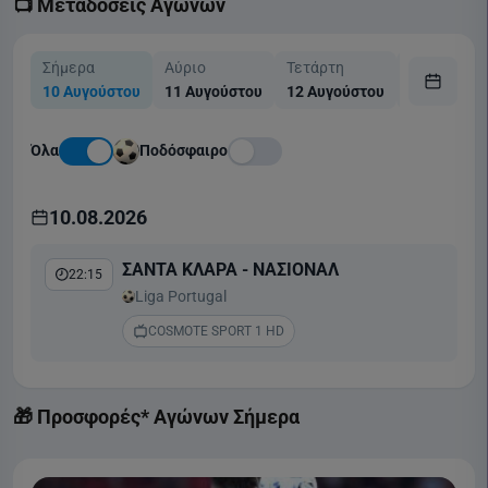
📺 Μεταδόσεις Αγώνων
Σήμερα
Αύριο
Τετάρτη
Πέμπτη
10 Αυγούστου
11 Αυγούστου
12 Αυγούστου
13 Αυγούσ
Όλα
Ποδόσφαιρο
10.08.2026
ΣΑΝΤΑ ΚΛΑΡΑ - ΝΑΣΙΟΝΑΛ
22:15
Liga Portugal
COSMOTE SPORT 1 HD
🎁 Προσφορές* Αγώνων Σήμερα