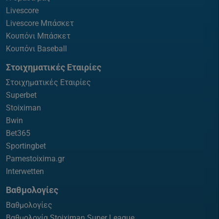
Livescore
Livescore Μπάσκετ
Κουπόνι Μπάσκετ
Κουπόνι Baseball
Στοιχηματικές Εταιρίες
Στοιχηματικές Εταιρίες
Superbet
Stoiximan
Bwin
Bet365
Sportingbet
Pamestoixima.gr
Interwetten
Βαθμολογίες
Βαθμολογίες
Βαθμολογία Stoiximan Super League