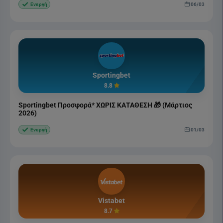
06/03
Ενεργή
Sportingbet
8.8
Sportingbet Προσφορά* ΧΩΡΙΣ ΚΑΤΑΘΕΣΗ 🎁 (Μάρτιος
2026)
01/03
Ενεργή
Vistabet
8.7