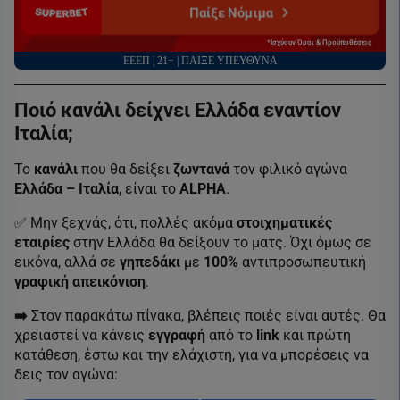
Παίξε Νόμιμα
*Ισχύουν Όροι & Προϋποθέσεις
ΕΕΕΠ | 21+ | ΠΑΙΞΕ ΥΠΕΥΘΥΝΑ
Ποιό κανάλι δείχνει
Ελλάδα εναντίον
Ιταλία
;
Το
κανάλι
που θα δείξει
ζωντανά
τον φιλικό αγώνα
Ελλάδα – Ιταλία
, είναι το
ALPHA
.
✅ Μην ξεχνάς, ότι, πολλές ακόμα
στοιχηματικές
εταιρίες
στην Ελλάδα θα δείξουν το ματς. Όχι όμως σε
εικόνα, αλλά σε
γηπεδάκι
με
100%
αντιπροσωπευτική
γραφική
απεικόνιση
.
➡️
Στον παρακάτω πίνακα, βλέπεις ποιές είναι αυτές. Θα
χρειαστεί να κάνεις
εγγραφή
από το
link
και πρώτη
κατάθεση, έστω και την ελάχιστη, για να μπορέσεις να
δεις τον αγώνα: