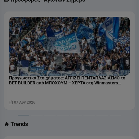
Προγνωστικά Στοιχήματος: ΑΓΓΙΖΕΙ ΠΕΝΤΑΠΛΑΣΙΑΣΜΟ το
BET BUILDER από ΜΠΟΧΟΥΜ – ΧΕΡΤΑ στη Winmasters
(07/08)
07 Αυγ 2026
🔥 Trends