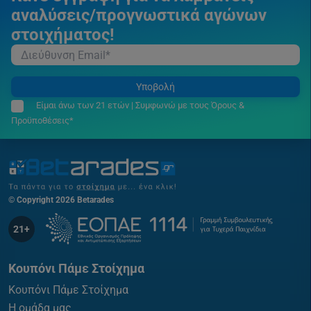
αναλύσεις/προγνωστικά αγώνων
στοιχήματος!
Υποβολή
Είμαι άνω των 21 ετών | Συμφωνώ με τους Όρους &
Προϋποθέσεις*
© Copyright 2026 Betarades
21+
Κουπόνι Πάμε Στοίχημα
Κουπόνι Πάμε Στοίχημα
Η ομάδα μας