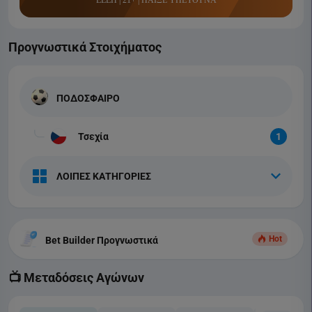
ΕΕΕΠ | 21+ | ΠΑΙΞΕ ΥΠΕΥΘΥΝΑ
Προγνωστικά Στοιχήματος
ΠΟΔΟΣΦΑΙΡΟ
Τσεχία
1
ΛΟΙΠΕΣ ΚΑΤΗΓΟΡΙΕΣ
Hot
Bet Builder Προγνωστικά
📺 Μεταδόσεις Αγώνων