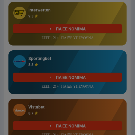
Interwetten
9.3
ΠΑΙΞΕ ΝΟΜΙΜΑ
ΕΕΕΠ | 21+ | ΠΑΙΞΕ ΥΠΕΥΘΥΝΑ
Sportingbet
8.8
ΠΑΙΞΕ ΝΟΜΙΜΑ
ΕΕΕΠ | 21+ | ΠΑΙΞΕ ΥΠΕΥΘΥΝΑ
Vistabet
8.7
ΠΑΙΞΕ ΝΟΜΙΜΑ