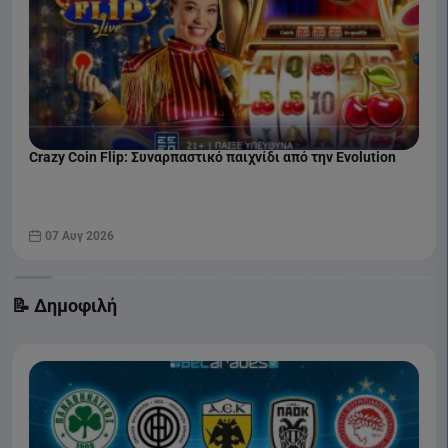
Crazy Coin Flip: Συναρπαστικό παιχνίδι από την Evolution
07 Αυγ 2026
📝 Δημοφιλή