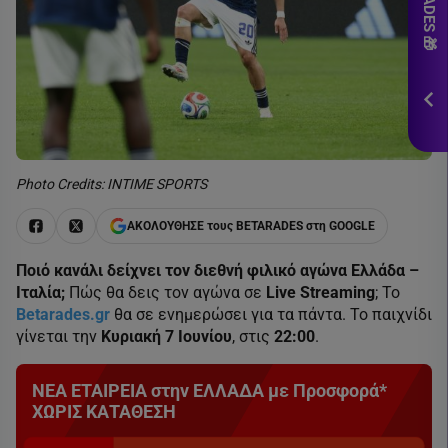
εδ
*Ισ
&
Πρ
ΕΓΓ
Photo Credits: INTIME SPORTS
ΑΚΟΛΟΥΘΗΣΕ τους BETARADES στη GOOGLE
Ποιό κανάλι δείχνει τον διεθνή φιλικό αγώνα Ελλάδα –
Ιταλία;
Πώς θα δεις τον αγώνα σε
Live
Streaming
; Το
Betarades.gr
θα σε ενημερώσει για τα πάντα. Το παιχνίδι
γίνεται την
Κυριακή 7 Ιουνίου
, στις
22:00
.
ΝΕΑ ΕΤΑΙΡΕΙΑ στην ΕΛΛΑΔΑ με Προσφορά*
ΧΩΡΙΣ ΚΑΤΑΘΕΣΗ