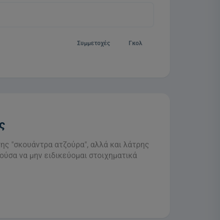
Συμμετοχές
Γκολ
ς
ης "σκουάντρα ατζούρα", αλλά και λάτρης
ρούσα να μην ειδικεύομαι στοιχηματικά