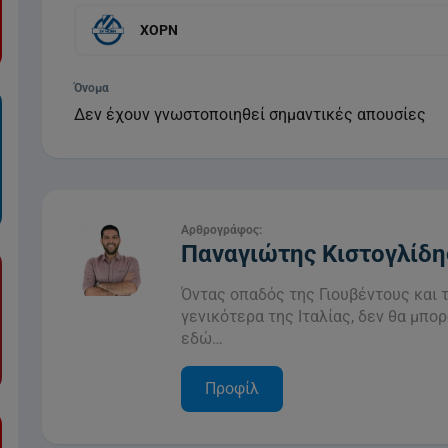
ΧΟΡΝ
Όνομα
Δεν έχουν γνωστοποιηθεί σημαντικές απουσίες
Αρθρογράφος:
Παναγιώτης Κιστογλίδη
Όντας οπαδός της Γιουβέντους και τ
γενικότερα της Ιταλίας, δεν θα μπο
εδώ…
Προφίλ