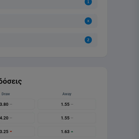
δόσεις
Draw
Away
3.80
1.55
4.20
1.55
3.25
1.63