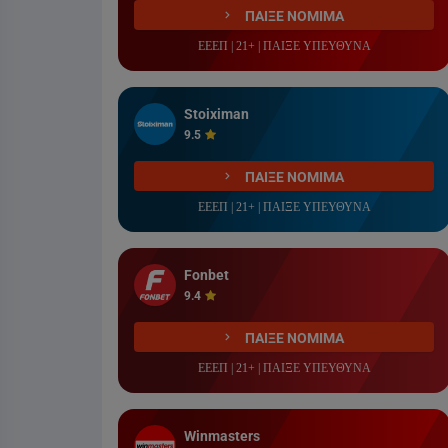
ΠΑΙΞΕ ΝΟΜΙΜΑ
ΕΕΕΠ | 21+ | ΠΑΙΞΕ ΥΠΕΥΘΥΝΑ
Stoiximan
9.5
ΠΑΙΞΕ ΝΟΜΙΜΑ
ΕΕΕΠ | 21+ | ΠΑΙΞΕ ΥΠΕΥΘΥΝΑ
Fonbet
9.4
ΠΑΙΞΕ ΝΟΜΙΜΑ
ΕΕΕΠ | 21+ | ΠΑΙΞΕ ΥΠΕΥΘΥΝΑ
Winmasters