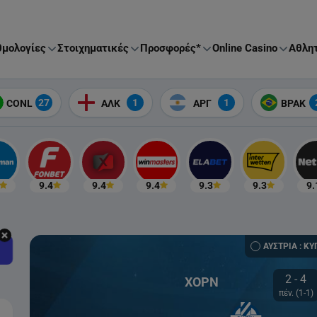
μολογίες
Στοιχηματικές
Προσφορές*
Online Casino
Αθλητ
27
1
1
CONL
ΑΛΚ
ΑΡΓ
ΒΡΑΚ
9.4
9.4
9.4
9.3
9.3
9.
ΑΥΣΤΡΙΑ : Κ
2 - 4
ΧΟΡΝ
πέν. (1-1)