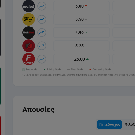
5.00
5.50
4.90
5.25
25.00
Best odds
Raising Odds
Fixed Odds
Decreasing Odds
* Οι αποδόσεις υπόκεινται σε αλλαγές. Ελέγξτε πάντα ότι είναι σωστές στην στοιχηματική που τοπ
Απουσίες
Γηπεδούχος
Φιλοξ