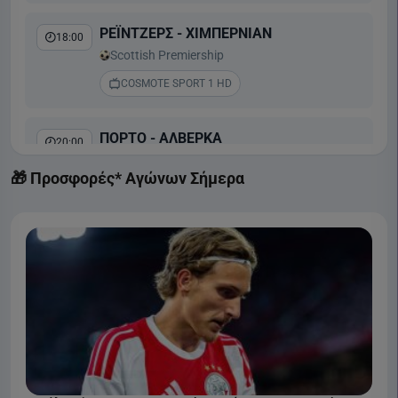
ΡΕΪΝΤΖΕΡΣ - ΧΙΜΠΕΡΝΙΑΝ
18:00
Scottish Premiership
COSMOTE SPORT 1 HD
ΠΟΡΤΟ - ΑΛΒΕΡΚΑ
20:00
Liga Portugal
🎁 Προσφορές* Αγώνων Σήμερα
COSMOTE SPORT 2 HD
ΜΠΕΝΦΙΚΑ - ΑΚΑΝΤΕΜΙΚΑ ΒΙΣΕΟΥ
22:30
Liga Portugal
COSMOTE SPORT 1 HD