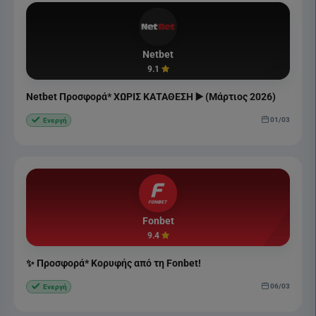
Netbet
9.1
Netbet Προσφορά* ΧΩΡΙΣ ΚΑΤΑΘΕΣΗ ▶️ (Μάρτιος 2026)
01/03
Ενεργή
Fonbet
9.4
✨ Προσφορά* Κορυφής από τη Fonbet!
06/03
Ενεργή