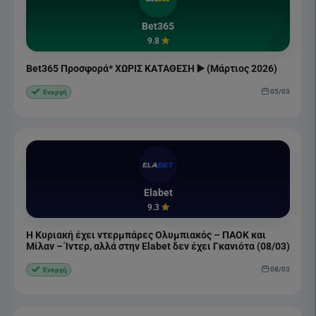
Bet365
9.8
Bet365 Προσφορά* ΧΩΡΙΣ ΚΑΤΑΘΕΣΗ ▶️ (Μάρτιος 2026)
05/03
Ενεργή
Elabet
9.3
Η Κυριακή έχει ντερμπάρες Ολυμπιακός – ΠΑΟΚ και
Μίλαν – Ίντερ, αλλά στην Elabet δεν έχει Γκανιότα (08/03)
08/03
Ενεργή