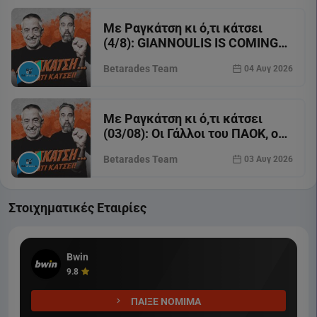
Με Ραγκάτση κι ό,τι κάτσει
(4/8): GIANNOULIS IS COMING
HOME ....Ο τελικός του ΟΣΦΠ
Betarades Team
04 Αυγ 2026
Με Ραγκάτση κι ό,τι κάτσει
(03/08): Οι Γάλλοι του ΠΑΟΚ, ο
Λιβάι, ο Βιτάλις & οι κληρώσεις
Betarades Team
03 Αυγ 2026
των 5 .... RAGA IS BACK
Στοιχηματικές Εταιρίες
Bwin
9.8
ΠΑΙΞΕ ΝΟΜΙΜΑ