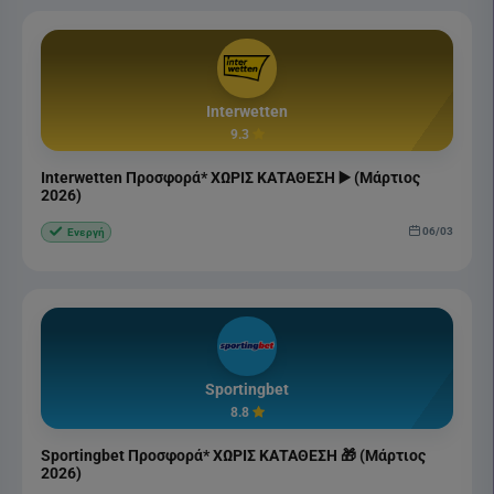
Interwetten
9.3
Interwetten Προσφορά* ΧΩΡΙΣ ΚΑΤΑΘΕΣΗ ▶️ (Μάρτιος
2026)
06/03
Ενεργή
Sportingbet
8.8
Sportingbet Προσφορά* ΧΩΡΙΣ ΚΑΤΑΘΕΣΗ 🎁 (Μάρτιος
2026)