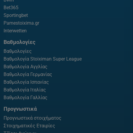
Bet365
Sportingbet
Pamestoixima.gr
Interwetten
Βαθμολογίες
Βαθμολογίες
Βαθμολογία Stoiximan Super League
Βαθμολογία Αγγλίας
Βαθμολογία Γερμανίας
Βαθμολογία Ισπανίας
Βαθμολογία Ιταλίας
Βαθμολογία Γαλλίας
Προγνωστικά
Προγνωστικά στοιχήματος
Στοιχηματικές Εταιρίες