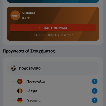
Vistabet
8.7
ΠΑΙΞΕ ΝΟΜΙΜΑ
ΕΕΕΠ | 21+ | ΠΑΙΞΕ ΥΠΕΥΘΥΝΑ
Προγνωστικά Στοιχήματος
ΠΟΔΟΣΦΑΙΡΟ
Πορτογαλία
1
Βέλγιο
1
Γερμανία
1