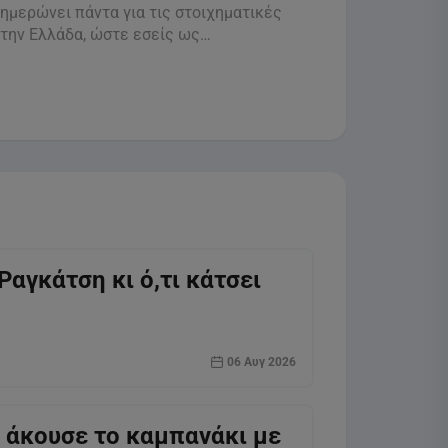
νημερώνει πάντα για τις στοιχηματικές
 στην Ελλάδα, ώστε εσείς ως…
Ραγκάτση κι ό,τι κάτσει
06 Αυγ 2026
ν άκουσε το καμπανάκι με