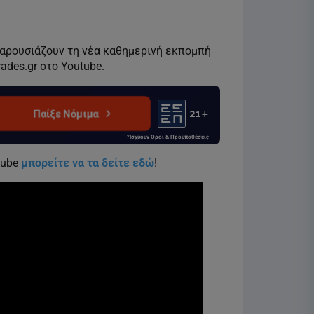
αρουσιάζουν τη νέα καθημερινή εκπομπή
ades.gr στο Youtube.
Παίξε Νόμιμα
*Ισχύουν Όροι & Προϋποθέσεις
tube
μπορείτε να τα δείτε εδώ
!