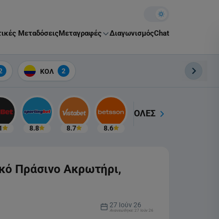
Theme toggle
ικές Μεταδόσεις
Μεταγραφές
Διαγωνισμός
Chat
2
2
ΚΟΛ
ΟΛΕΣ
1
8.8
8.7
8.6
ικό Πράσινο Ακρωτήρι,
27 Ιούν 26
Ανανεώθηκε:
27 Ιούν 26