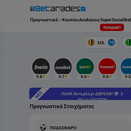
Στοίχημα
Προγνωστικά
Κουπόνι
Αναλύσεις
SuperSocial
Βαθ
10
EUL
9.8
9.7
9.6
9.6
9.5
ΝΕΟ
ΠΑΟK-Άντερλεχτ ΔΩΡΕΑΝ* 🎁
ΕΕΕΠ | 21+ | ΠΑΙΞΕ ΥΠΕΥΘΥΝΑ
Προγνωστικά Στοιχήματος
ΠΟΔΟΣΦΑΙΡΟ