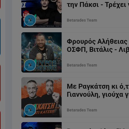
την Πάκσι - Τρέχει
Βουλγαρία | ft Κατσ
Betarades Team
Φρουρός Αλήθειας (
ΟΣΦΠ, Βιτάλις - Λιβ
Cobra στην κορυφή
Betarades Team
Με Ραγκάτση κι ό,τ
Γιαννούλη, γιούχα 
& Ντέσερς
Betarades Team