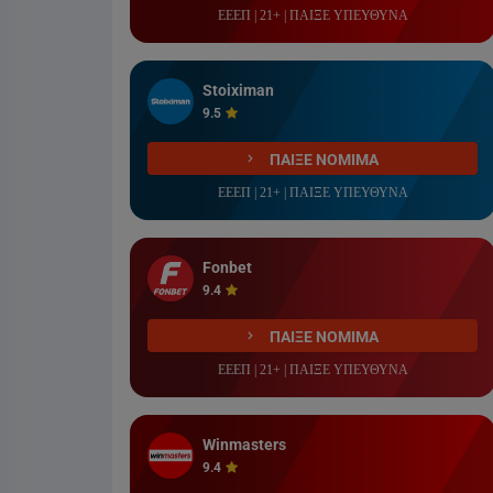
ΕΕΕΠ | 21+ | ΠΑΙΞΕ ΥΠΕΥΘΥΝΑ
Stoiximan
9.5
ΠΑΙΞΕ ΝΟΜΙΜΑ
ΕΕΕΠ | 21+ | ΠΑΙΞΕ ΥΠΕΥΘΥΝΑ
Fonbet
9.4
ΠΑΙΞΕ ΝΟΜΙΜΑ
ΕΕΕΠ | 21+ | ΠΑΙΞΕ ΥΠΕΥΘΥΝΑ
Winmasters
9.4