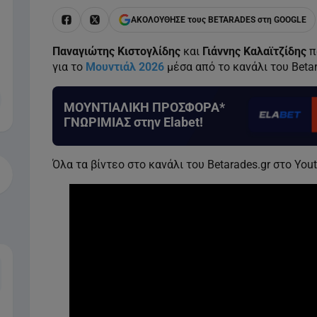
ΑΚΟΛΟΥΘΗΣΕ τους BETARADES στη GOOGLE
Παναγιώτης Κιστογλίδης
και
Γιάννης Καλαϊτζίδης
π
για το
Μουντιάλ 2026
μέσα από το κανάλι του Betar
ΜΟΥΝΤΙΑΛΙΚΗ ΠΡΟΣΦΟΡΑ*
ΓΝΩΡΙΜΙΑΣ στην Elabet!
Όλα τα βίντεο στο κανάλι του Betarades.gr στο You
Κυριακή
Δευτέρα
Τρίτη
Τετάρτη
9 Αυγούστου
10 Αυγούστου
11 Αυγούστου
12 Αυγούστου