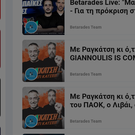
Betarades Live: "
- Για τη πρόκριση σ
Κατσουράνης (04/0
Betarades Team
Με Ραγκάτση κι ό,τι
GIANNOULIS IS COM
του ΟΣΦΠ
Betarades Team
Με Ραγκάτση κι ό,τι
του ΠΑΟΚ, ο Λιβάι,
των 5 .... RAGA IS
Betarades Team