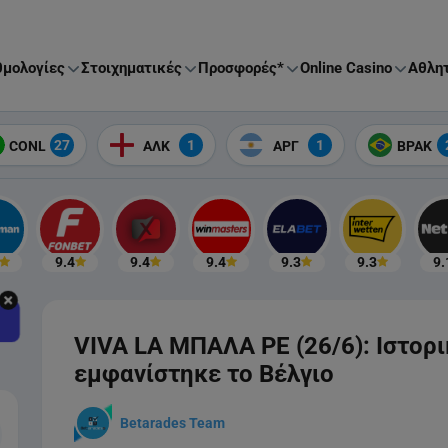
μολογίες
Στοιχηματικές
Προσφορές*
Online Casino
Αθλητ
27
1
1
CONL
ΑΛΚ
ΑΡΓ
ΒΡΑΚ
9.4
9.4
9.4
9.3
9.3
9.
VIVA LA ΜΠΑΛΑ ΡΕ (26/6): Ιστορ
εμφανίστηκε το Βέλγιο
Betarades Team