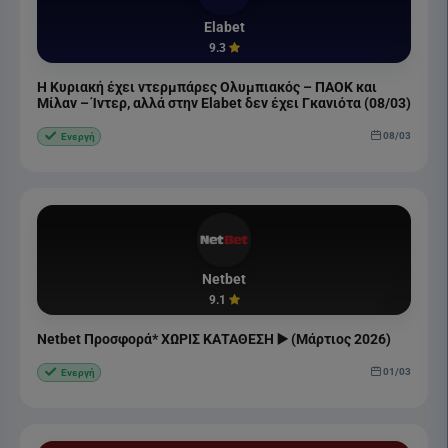
Elabet
9.3
Η Κυριακή έχει ντερμπάρες Ολυμπιακός – ΠΑΟΚ και
Μίλαν – Ίντερ, αλλά στην Elabet δεν έχει Γκανιότα (08/03)
08/03
Ενεργή
Netbet
9.1
Netbet Προσφορά* ΧΩΡΙΣ ΚΑΤΑΘΕΣΗ ▶️ (Μάρτιος 2026)
01/03
Ενεργή