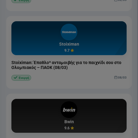
Ενεργή
Stoiximan
9.7
Stoiximan: Έπαθλο* ανταμοιβής για το παιχνίδι σου στο
Ολυμπιακός – ΠΑΟΚ (08/03)
08/03
Ενεργή
Bwin
9.6