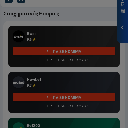
ITH
Στοιχηματικές Εταιρίες
*Ισ
Προ
Bwin
ΕΓΓ
9.8
ΠΑΙΞΕ ΝΟΜΙΜΑ
ΕΕΕΠ | 21+ | ΠΑΙΞΕ ΥΠΕΥΘΥΝΑ
Novibet
9.7
ΠΑΙΞΕ ΝΟΜΙΜΑ
ΕΕΕΠ | 21+ | ΠΑΙΞΕ ΥΠΕΥΘΥΝΑ
Bet365