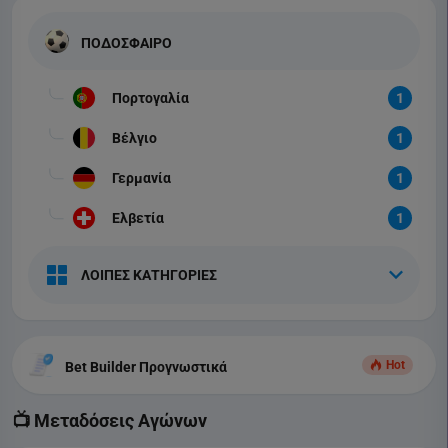
ΠΟΔΟΣΦΑΙΡΟ
Πορτογαλία
1
Βέλγιο
1
Γερμανία
1
Ελβετία
1
ΛΟΙΠΕΣ ΚΑΤΗΓΟΡΙΕΣ
Hot
Bet Builder Προγνωστικά
📺 Μεταδόσεις Αγώνων