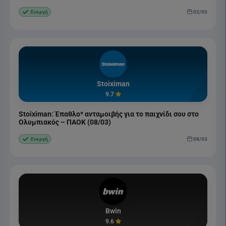
02/03
Ενεργή
Stoiximan
9.7
Stoiximan: Έπαθλο* ανταμοιβής για το παιχνίδι σου στο
Ολυμπιακός – ΠΑΟΚ (08/03)
08/03
Ενεργή
Bwin
9.6