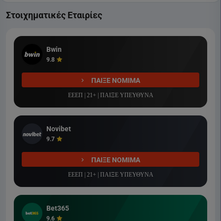
Στοιχηματικές Εταιρίες
Bwin
9.8
ΠΑΙΞΕ ΝΟΜΙΜΑ
ΕΕΕΠ | 21+ | ΠΑΙΞΕ ΥΠΕΥΘΥΝΑ
Novibet
9.7
ΠΑΙΞΕ ΝΟΜΙΜΑ
ΕΕΕΠ | 21+ | ΠΑΙΞΕ ΥΠΕΥΘΥΝΑ
Bet365
9.6