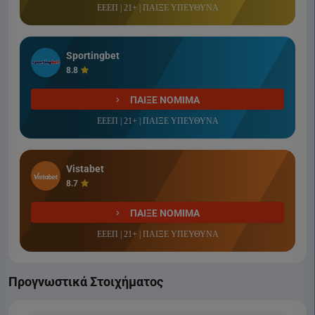
ΕΕΕΠ | 21+ | ΠΑΙΞΕ ΥΠΕΥΘΥΝΑ
Sportingbet
8.8
ΠΑΙΞΕ ΝΟΜΙΜΑ
ΕΕΕΠ | 21+ | ΠΑΙΞΕ ΥΠΕΥΘΥΝΑ
Vistabet
8.7
ΠΑΙΞΕ ΝΟΜΙΜΑ
ΕΕΕΠ | 21+ | ΠΑΙΞΕ ΥΠΕΥΘΥΝΑ
Προγνωστικά Στοιχήματος