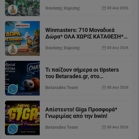
BUNDESLIGA στην Elabet (08/08)
Θανάσης Χαρίσης
08 Αυγ 2026
Winmasters: 710 Μοναδικά
Δώρα* ΟΛΑ ΧΩΡΙΣ ΚΑΤΑΘΕΣΗ*
με promo code SUMMER710
Θανάσης Χαρίσης
08 Αυγ 2026
Τι παίζουν σήμερα οι tipsters
του Betarades.gr, στο
SuperSocial της Superbet;
Betarades Team
08 Αυγ 2026
Απίστευτο! Giga Προσφορά*
Γνωριμίας από την bwin!
Betarades Team
08 Αυγ 2026