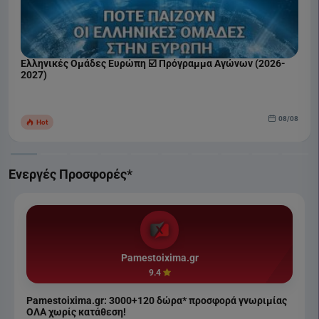
Ελληνικές Ομάδες Ευρώπη ☑️ Πρόγραμμα Αγώνων (2026-
2027)
08/08
Hot
Ενεργές Προσφορές*
Pamestoixima.gr
9.4
Pamestoixima.gr: 3000+120 δώρα* προσφορά γνωριμίας
ΟΛΑ χωρίς κατάθεση!