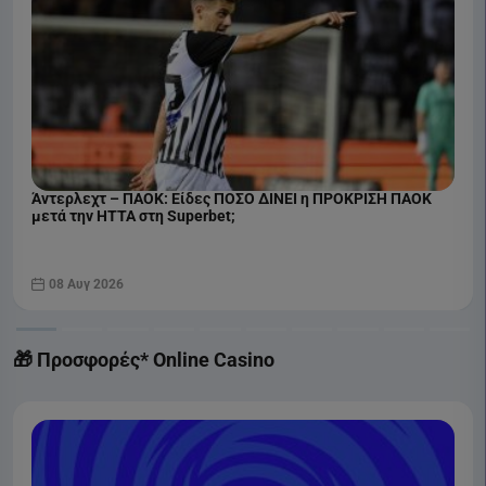
Άντερλεχτ – ΠΑΟΚ: Είδες ΠΟΣΟ ΔΙΝΕΙ η ΠΡΟΚΡΙΣΗ ΠΑΟΚ
μετά την ΗΤΤΑ στη Superbet;
08 Αυγ 2026
🎁 Προσφορές* Online Casino