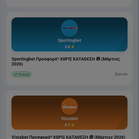
Sportingbet
8.8
Sportingbet Προσφορά* ΧΩΡΙΣ ΚΑΤΑΘΕΣΗ 🎁 (Μάρτιος
2026)
01/03
Ενεργή
Vistabet
8.7
Vistabet Προσφορά* ΧΩΡΙΣ ΚΑΤΑΘΕΣΗ 🎁 (Μάρτιος 2026)