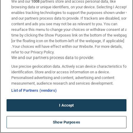
Βαθμολογία Αγγλίας
We and our
1008
partners store and access personal data, like
browsing data or unique identifiers, on your device. Selecting I Accept
Βαθμολογία Γερμανίας
enables tracking technologies to support the purposes shown under we
Βαθμολογία Ισπανίας
and our partners process data to provide. If trackers are disabled, some
Βαθμολογία Ιταλίας
content and ads you see may not be as relevant to you. You can
resurface this menu to change your choices or withdraw consent at any
Βαθμολογία Γαλλίας
time by clicking the Show Purposes link on the bottom of the webpage
[or the floating icon on the bottom-left of the webpage, if applicable]
Προγνωστικά
.Your choices will have effect within our Website. For more details,
Προγνωστικά στοιχήματος
refer to our Privacy Policy.
We and our partners process data to provide:
Στοιχηματικές Εταιρίες
Use precise geolocation data. Actively scan device characteristics for
Τζίροι Αγώνων
identification. Store and/or access information on a device.
Πτώση Αποδόσεων
Personalised advertising and content, advertising and content
Κουπόνι Πάμε Στοίχημα
measurement, audience research and services development.
Livescore
List of Partners (vendors)
I Accept
ΣΠΕΣΙΑΛ ΠΡΟΣΦΟΡΑ* ΓΝΩΡΙΜΙΑΣ
Show Purposes
στη Vistabet!
*Ισχύουν Όροι & Προϋποθέσεις