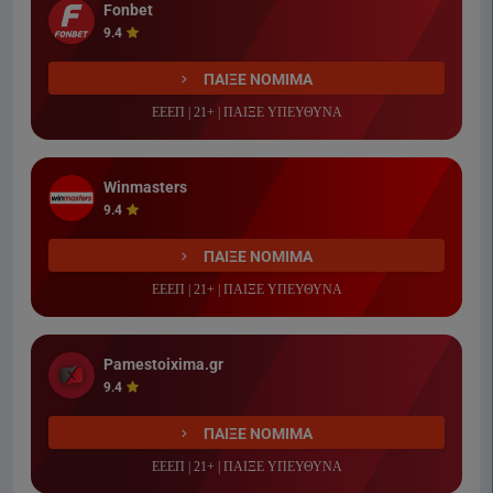
Fonbet
9.4
ΠΑΙΞΕ ΝΟΜΙΜΑ
ΕΕΕΠ | 21+ | ΠΑΙΞΕ ΥΠΕΥΘΥΝΑ
Winmasters
9.4
ΠΑΙΞΕ ΝΟΜΙΜΑ
ΕΕΕΠ | 21+ | ΠΑΙΞΕ ΥΠΕΥΘΥΝΑ
Pamestoixima.gr
9.4
ΠΑΙΞΕ ΝΟΜΙΜΑ
ΕΕΕΠ | 21+ | ΠΑΙΞΕ ΥΠΕΥΘΥΝΑ