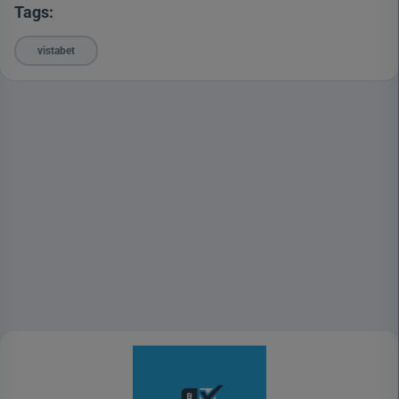
Tags:
vistabet