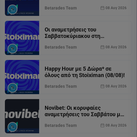
Μπέρμιγχαμ στο League Cup
Betarades Team
08 Αυγ 2026
Αγγλίας (08/08)
Οι αναμετρήσεις του
Σαββατοκύριακου στη
Stoiximan, με έπαθλο*
Betarades Team
08 Αυγ 2026
ανταμοιβής (08-09/08)!
Happy Hour με 5 Δώρα* σε
όλους από τη Stoiximan (08/08)!
Betarades Team
08 Αυγ 2026
Novibet: Oι κορυφαίες
αναμετρήσεις του Σαββάτου με
ενισχυμένες αποδόσεις (08/08)!
Betarades Team
08 Αυγ 2026