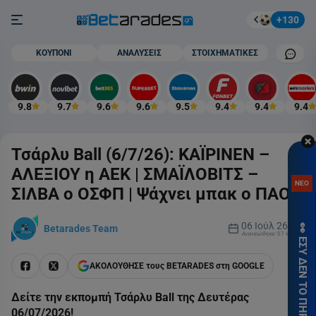
Στοίχημα
Burger button
+130
Mobile champ
ΚΟΥΠΟΝΙ
ΑΝΑΛΥΣΕΙΣ
ΣΤΟΙΧΗΜΑΤΙΚΕΣ
9.8
9.7
9.6
9.6
9.5
9.4
9.4
9.4
Τσάρλυ Ball (6/7/26): ΚΑΪΡΙΝΕΝ –
ΑΛΕΞΙΟΥ η ΑΕΚ | ΣΜΑΪΛΟΒΙΤΣ –
ΑΝ
ΝΕΟ
ΠΡ
ΣΙΛΒΑ ο ΟΣΦΠ | Ψάχνει μπακ ο ΠΑΟ
ΓΝΩ
06 Ιούλ 26
👀 ΕΣΥ ΔΕΝ ΤΟ ΠΗΡΕΣ; 🎁
Betarades Team
ΧΩΡ
Ανανεώθηκε:
07 Ιούλ 26
ΚΑ
στη
ΑΚΟΛΟΥΘΗΣΕ τους BETARADES στη GOOGLE
ΕΓ
Δείτε την εκπομπή Τσάρλυ Ball της Δευτέρας
εδώ
06/07/2026!