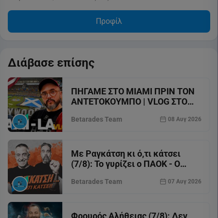
Προφίλ
Διάβασε επίσης
ΠΗΓΑΜΕ ΣΤΟ MIAMI ΠΡΙΝ ΤΟΝ
ΑΝΤΕΤΟΚΟΥΜΠΟ | VLOG ΣΤΟ
MIAMI & LA | Betarades
Betarades Team
08 Αυγ 2026
Με Ραγκάτση κι ό,τι κάτσει
(7/8): Το γυρίζει ο ΠΑΟΚ - Ο
έτοιμος Λιβάι - Πόρτα σε
Betarades Team
07 Αυγ 2026
Χοσέλου
Φρουρός Αλήθειας (7/8): Δεν