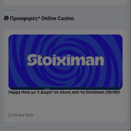
🎁 Προσφορές* Online Casino
Happy Hour με 5 Δώρα* σε όλους από τη Stoiximan (08/08)!
08 Αυγ 2026