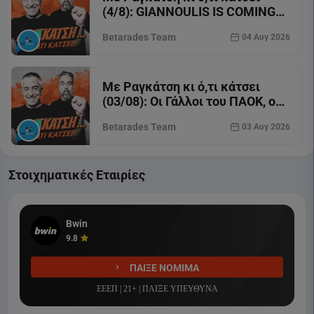
(4/8): GIANNOULIS IS COMING
HOME ....Ο τελικός του ΟΣΦΠ
Betarades Team
04 Αυγ 2026
Με Ραγκάτση κι ό,τι κάτσει
(03/08): Οι Γάλλοι του ΠΑΟΚ, ο
Λιβάι, ο Βιτάλις & οι κληρώσεις
Betarades Team
03 Αυγ 2026
των 5 .... RAGA IS BACK
Στοιχηματικές Εταιρίες
Bwin
9.8
ΠΑΙΞΕ ΝΟΜΙΜΑ
ΕΕΕΠ | 21+ | ΠΑΙΞΕ ΥΠΕΥΘΥΝΑ