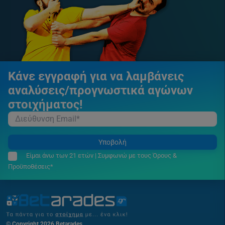
Κάνε εγγραφή για να λαμβάνεις
αναλύσεις/προγνωστικά αγώνων
στοιχήματος!
Υποβολή
Είμαι άνω των 21 ετών | Συμφωνώ με τους Όρους &
Προϋποθέσεις*
© Copyright 2026 Betarades