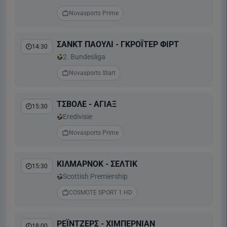
Novasports Prime
ΣΑΝΚΤ ΠΑΟΥΛΙ - ΓΚΡΟΪΤΕΡ ΦΙΡΤ
14:30
2. Bundesliga
Novasports Start
ΤΣΒΟΛΕ - ΑΓΙΑΞ
15:30
Eredivisie
Novasports Prime
ΚΙΛΜΑΡΝΟΚ - ΣΕΛΤΙΚ
15:30
Scottish Premiership
COSMOTE SPORT 1 HD
ΡΕΪΝΤΖΕΡΣ - ΧΙΜΠΕΡΝΙΑΝ
18:00