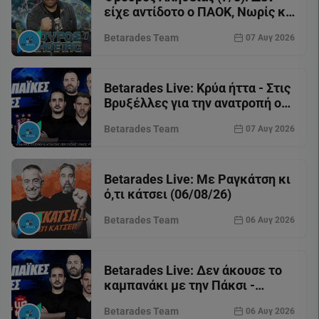
είχε αντίδοτο ο ΠΑΟΚ, Νωρίς κι
Αργά για ΠΑΟ, το Bonus & οι
Betarades Team
07 Αυγ 2026
αφιερώσεις
Betarades Live: Κρύα ήττα - Στις
Βρυξέλλες για την ανατροπή ο
ΠΑΟΚ | ft. Κώστας Κατσουράνης
Betarades Team
07 Αυγ 2026
(6/8)
Betarades Live: Με Ραγκάτση κι
ό,τι κάτσει (06/08/26)
Betarades Team
06 Αυγ 2026
Betarades Live: Δεν άκουσε το
καμπανάκι με την Πάκσι -
Τρέχει για πρόκριση στη
Betarades Team
06 Αυγ 2026
Βουλγαρία | ft Κατσουρ (05/08)