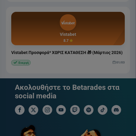
Vistabet
8.7
Vistabet Προσφορά* ΧΩΡΙΣ ΚΑΤΑΘΕΣΗ 🎁 (Μάρτιος 2026)
01/03
Ενεργή
Ακολουθήστε το Betarades στα
social media
facebook social link
x social link
instagram social link
youtube social link
twitch social link
spotify social link
tiktok social link
discord soci