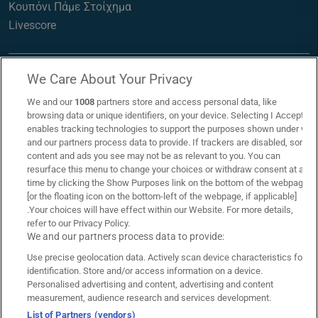
Κουπόνι Πάμε Στοίχημα
Livescore
We Care About Your Privacy
We and our
1008
partners store and access personal data, like
browsing data or unique identifiers, on your device. Selecting I Accept
enables tracking technologies to support the purposes shown under we
and our partners process data to provide. If trackers are disabled, some
content and ads you see may not be as relevant to you. You can
resurface this menu to change your choices or withdraw consent at any
time by clicking the Show Purposes link on the bottom of the webpage
[or the floating icon on the bottom-left of the webpage, if applicable]
.Your choices will have effect within our Website. For more details,
refer to our Privacy Policy.
Επικοινωνία
Links
We and our partners process data to provide:
Use precise geolocation data. Actively scan device characteristics for
Όροι Χρήσης
Πολιτική Απορρήτου
identification. Store and/or access information on a device.
Personalised advertising and content, advertising and content
Πολιτική Χρήσης Cookies
Υπεύθυνος Στοιχηματισμός
measurement, audience research and services development.
List of Partners (vendors)