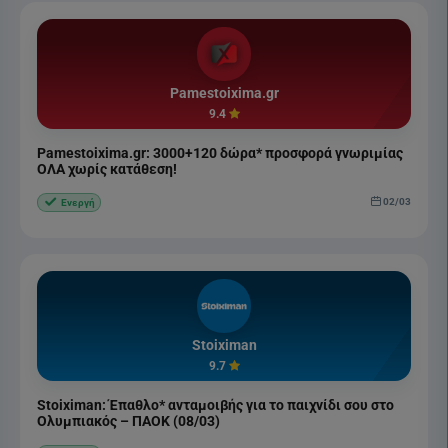
Pamestoixima.gr
9.4
Pamestoixima.gr: 3000+120 δώρα* προσφορά γνωριμίας
ΟΛΑ χωρίς κατάθεση!
02/03
Ενεργή
Stoiximan
9.7
Stoiximan: Έπαθλο* ανταμοιβής για το παιχνίδι σου στο
Ολυμπιακός – ΠΑΟΚ (08/03)