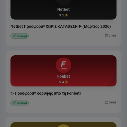
Netbet
9.1
Netbet Προσφορά* ΧΩΡΙΣ ΚΑΤΑΘΕΣΗ ▶️ (Μάρτιος 2026)
01/03
Ενεργή
Fonbet
9.4
✨ Προσφορά* Κορυφής από τη Fonbet!
06/03
Ενεργή