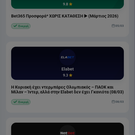
9.8
Bet365 Προσφορά* ΧΩΡΙΣ ΚΑΤΑΘΕΣΗ ▶️ (Μάρτιος 2026)
05/03
Ενεργή
Elabet
9.3
Η Κυριακή έχει ντερμπάρες Ολυμπιακός – ΠΑΟΚ και
Μίλαν – Ίντερ, αλλά στην Elabet δεν έχει Γκανιότα (08/03)
08/03
Ενεργή