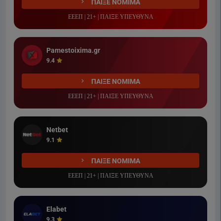
ΠΑΙΞΕ ΝΟΜΙΜΑ
ΕΕΕΠ | 21+ | ΠΑΙΞΕ ΥΠΕΥΘΥΝΑ
Pamestoixima.gr
9.4
ΠΑΙΞΕ ΝΟΜΙΜΑ
ΕΕΕΠ | 21+ | ΠΑΙΞΕ ΥΠΕΥΘΥΝΑ
Netbet
9.1
ΠΑΙΞΕ ΝΟΜΙΜΑ
ΕΕΕΠ | 21+ | ΠΑΙΞΕ ΥΠΕΥΘΥΝΑ
Elabet
9.3