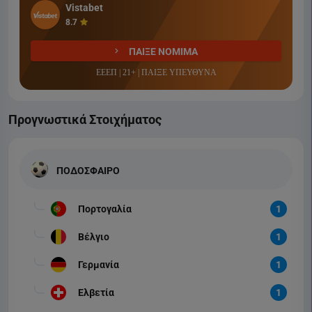
Vistabet
8.7
ΠΑΙΞΕ ΝΟΜΙΜΑ
ΕΕΕΠ | 21+ | ΠΑΙΞΕ ΥΠΕΥΘΥΝΑ
Προγνωστικά Στοιχήματος
ΠΟΔΟΣΦΑΙΡΟ
Πορτογαλία
1
Βέλγιο
1
Γερμανία
1
Ελβετία
1