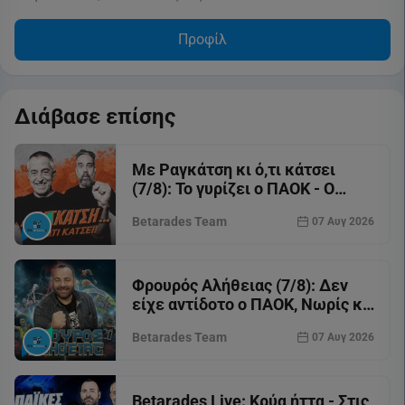
Προφίλ
Διάβασε επίσης
Με Ραγκάτση κι ό,τι κάτσει
(7/8): Το γυρίζει ο ΠΑΟΚ - Ο
έτοιμος Λιβάι - Πόρτα σε
Betarades Team
07 Αυγ 2026
Χοσέλου
Φρουρός Αλήθειας (7/8): Δεν
είχε αντίδοτο ο ΠΑΟΚ, Νωρίς κι
Αργά για ΠΑΟ, το Bonus & οι
Betarades Team
07 Αυγ 2026
αφιερώσεις
Betarades Live: Κρύα ήττα - Στις