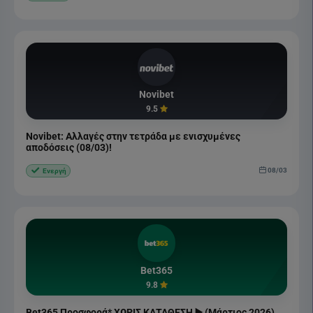
Novibet
9.5
Novibet: Αλλαγές στην τετράδα με ενισχυμένες
αποδόσεις (08/03)!
08/03
Ενεργή
Bet365
9.8
Bet365 Προσφορά* ΧΩΡΙΣ ΚΑΤΑΘΕΣΗ ▶️ (Μάρτιος 2026)