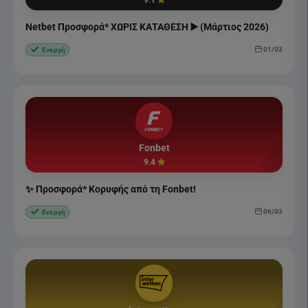
Netbet Προσφορά* ΧΩΡΙΣ ΚΑΤΑΘΕΣΗ ▶️ (Μάρτιος 2026)
01/03
Ενεργή
Fonbet
9.4
✨ Προσφορά* Κορυφής από τη Fonbet!
06/03
Ενεργή