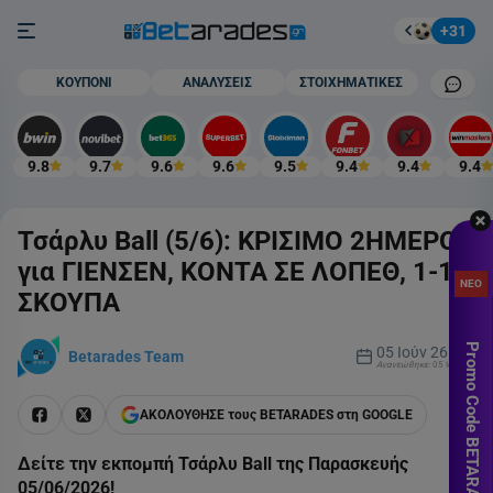
Στοίχημα
Burger button
+31
Mobile cham
ΚΟΥΠΟΝΙ
ΑΝΑΛΥΣΕΙΣ
ΣΤΟΙΧΗΜΑΤΙΚΕΣ
9.8
9.7
9.6
9.6
9.5
9.4
9.4
9.4
Τσάρλυ Ball (5/6): ΚΡΙΣΙΜΟ 2ΗΜΕΡΟ
Απο
Πρ
για ΓΙΕΝΣΕΝ, ΚΟΝΤΑ ΣΕ ΛΟΠΕΘ, 1-1 ή
ΧΩ
ΝΕΟ
ΣΚΟΥΠΑ
ΚΑ
Βάζ
Promo Code BETARADES 🎁
05 Ιούν 26
Betarades Team
Ανανεώθηκε:
05 Ιούν 26
Co
BE
ΑΚΟΛΟΥΘΗΣΕ τους BETARADES στη GOOGLE
Εγγ
στη
Δείτε την εκπομπή Τσάρλυ Ball της Παρασκευής
ΜΟ
05/06/2026!