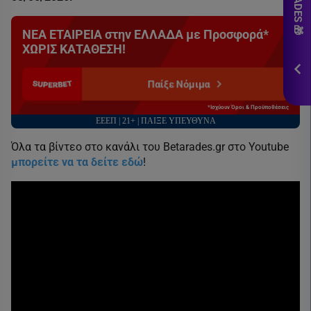
εδ
*Ισ
ΝΕΑ ΕΤΑΙΡΕΙΑ στην ΕΛΛΑΔΑ με Προσφορά*
&
ΧΩΡΙΣ ΚΑΤΑΘΕΣΗ!
Πρ
Παίξε Νόμιμα
ΕΓΓ
*Ισχύουν Όροι & Προϋποθέσεις
ΕΕΕΠ | 21+ | ΠΑΙΞΕ ΥΠΕΥΘΥΝΑ
Όλα τα βίντεο στο κανάλι του Betarades.gr στο Youtube
μπορείτε να τα δείτε εδώ
!