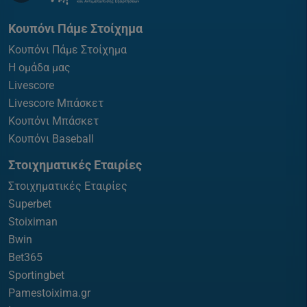
Κουπόνι Πάμε Στοίχημα
Κουπόνι Πάμε Στοίχημα
Η ομάδα μας
Livescore
Livescore Μπάσκετ
Κουπόνι Μπάσκετ
Κουπόνι Baseball
Στοιχηματικές Εταιρίες
Στοιχηματικές Εταιρίες
Superbet
Stoiximan
Bwin
Bet365
Sportingbet
Pamestoixima.gr