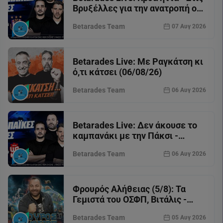
Βρυξέλλες για την ανατροπή ο
ΠΑΟΚ | ft. Κώστας Κατσουράνης
Betarades Team
07 Αυγ 2026
(6/8)
Betarades Live: Με Ραγκάτση κι
ό,τι κάτσει (06/08/26)
Betarades Team
06 Αυγ 2026
Betarades Live: Δεν άκουσε το
καμπανάκι με την Πάκσι -
Τρέχει για πρόκριση στη
Betarades Team
06 Αυγ 2026
Βουλγαρία | ft Κατσουρ (05/08)
Φρουρός Αλήθειας (5/8): Τα
Γεμιστά του ΟΣΦΠ, Βιτάλις -
Λιβάι - Γιαννούλης & 13άρι,
Betarades Team
05 Αυγ 2026
Cobra στην κορυφή στο ΠΑΟ -