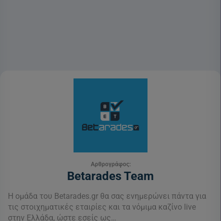
Αρθρογράφος:
Betarades Team
Η ομάδα του Betarades.gr θα σας ενημερώνει πάντα για
τις στοιχηματικές εταιρίες και τα νόμιμα καζίνο live
στην Ελλάδα, ώστε εσείς ως…