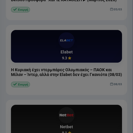
05/03
Ενεργή
Elabet
9.3
Η Κυριακή έχει ντερμπάρες Ολυμπιακός – ΠΑΟΚ και
Μίλαν – Ίντερ, αλλά στην Elabet δεν έχει Γκανιότα (08/03)
08/03
Ενεργή
Netbet
9.1