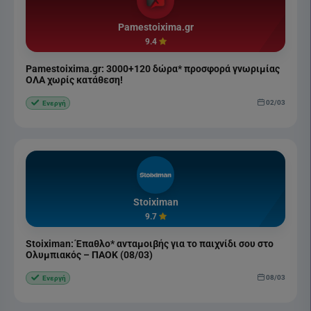
Pamestoixima.gr
9.4
Pamestoixima.gr: 3000+120 δώρα* προσφορά γνωριμίας
ΟΛΑ χωρίς κατάθεση!
02/03
Ενεργή
Stoiximan
9.7
Stoiximan: Έπαθλο* ανταμοιβής για το παιχνίδι σου στο
Ολυμπιακός – ΠΑΟΚ (08/03)
08/03
Ενεργή