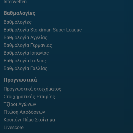
Interwetten
Βαθμολογίες
Βαθμολογίες
Βαθμολογία Stoiximan Super League
Βαθμολογία Αγγλίας
Βαθμολογία Γερμανίας
Βαθμολογία Ισπανίας
Βαθμολογία Ιταλίας
Βαθμολογία Γαλλίας
Προγνωστικά
Προγνωστικά στοιχήματος
Στοιχηματικές Εταιρίες
Τζίροι Αγώνων
Πτώση Αποδόσεων
Κουπόνι Πάμε Στοίχημα
Livescore