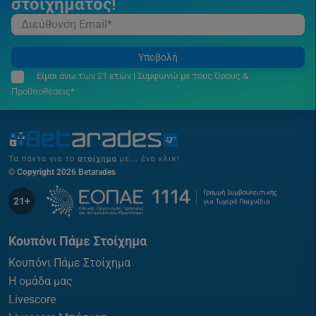
στοιχήματος!
Υποβολή
Είμαι άνω των 21 ετών | Συμφωνώ με τους Όρους &
Προϋποθέσεις*
© Copyright 2026 Betarades
21+
Κουπόνι Πάμε Στοίχημα
Κουπόνι Πάμε Στοίχημα
Η ομάδα μας
Livescore