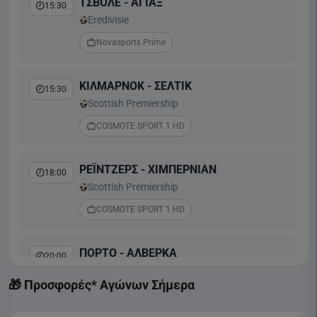
ΤΣΒΟΛΕ - ΑΓΙΑΞ
15:30
Eredivisie
Novasports Prime
ΚΙΛΜΑΡΝΟΚ - ΣΕΛΤΙΚ
15:30
Scottish Premiership
COSMOTE SPORT 1 HD
ΡΕΪΝΤΖΕΡΣ - ΧΙΜΠΕΡΝΙΑΝ
18:00
Scottish Premiership
COSMOTE SPORT 1 HD
ΠΟΡΤΟ - ΑΛΒΕΡΚΑ
20:00
Liga Portugal
🎁 Προσφορές* Αγώνων Σήμερα
COSMOTE SPORT 2 HD