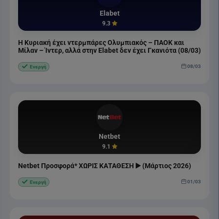
Elabet
9.3
Η Κυριακή έχει ντερμπάρες Ολυμπιακός – ΠΑΟΚ και
Μίλαν – Ίντερ, αλλά στην Elabet δεν έχει Γκανιότα (08/03)
08/03
Ενεργή
Netbet
9.1
Netbet Προσφορά* ΧΩΡΙΣ ΚΑΤΑΘΕΣΗ ▶️ (Μάρτιος 2026)
01/03
Ενεργή