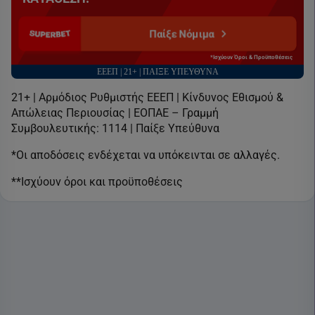
Παίξε Νόμιμα
*Ισχύουν Όροι & Προϋποθέσεις
ΕΕΕΠ | 21+ | ΠΑΙΞΕ ΥΠΕΥΘΥΝΑ
21+ | Αρμόδιος Ρυθμιστής ΕΕΕΠ | Κίνδυνος Εθισμού &
Απώλειας Περιουσίας | ΕΟΠΑΕ – Γραμμή
Συμβουλευτικής: 1114 | Παίξε Υπεύθυνα
*Οι αποδόσεις ενδέχεται να υπόκεινται σε αλλαγές.
**Ισχύουν όροι και προϋποθέσεις