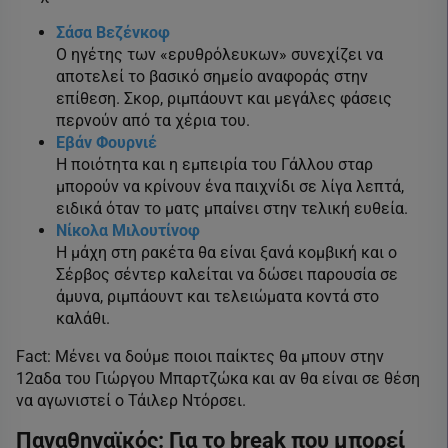
Σάσα Βεζένκοφ
Ο ηγέτης των «ερυθρόλευκων» συνεχίζει να
αποτελεί το βασικό σημείο αναφοράς στην
επίθεση. Σκορ, ριμπάουντ και μεγάλες φάσεις
περνούν από τα χέρια του.
Εβάν Φουρνιέ
Η ποιότητα και η εμπειρία του Γάλλου σταρ
μπορούν να κρίνουν ένα παιχνίδι σε λίγα λεπτά,
ειδικά όταν το ματς μπαίνει στην τελική ευθεία.
Νίκολα Μιλουτίνοφ
Η μάχη στη ρακέτα θα είναι ξανά κομβική και ο
Σέρβος σέντερ καλείται να δώσει παρουσία σε
άμυνα, ριμπάουντ και τελειώματα κοντά στο
καλάθι.
Fact: Μένει να δούμε ποιοι παίκτες θα μπουν στην
12αδα του Γιώργου Μπαρτζώκα και αν θα είναι σε θέση
να αγωνιστεί ο Τάιλερ Ντόρσει.
Παναθηναϊκός: Για το break που μπορεί