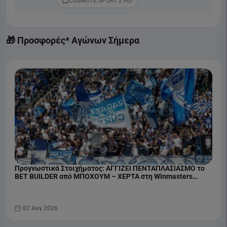
COSMOTE SPORT 2 HD
🎁 Προσφορές* Αγώνων Σήμερα
Προγνωστικά Στοιχήματος: ΑΓΓΙΖΕΙ ΠΕΝΤΑΠΛΑΣΙΑΣΜΟ το
BET BUILDER από ΜΠΟΧΟΥΜ – ΧΕΡΤΑ στη Winmasters
(07/08)
07 Αυγ 2026