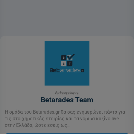
Αρθρογράφος:
Betarades Team
Η ομάδα του Betarades.gr θα σας ενημερώνει πάντα για
τις στοιχηματικές εταιρίες και τα νόμιμα καζίνο live
στην Ελλάδα, ώστε εσείς ως…