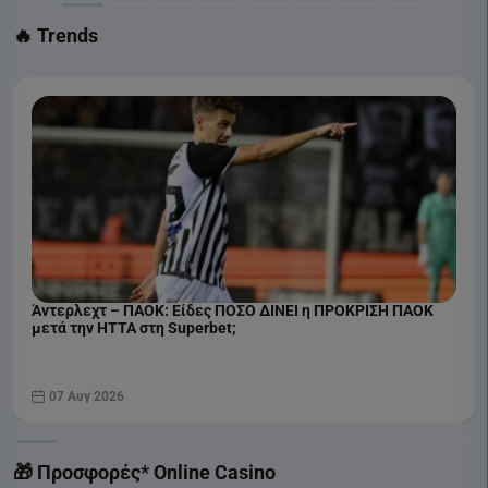
🔥 Trends
Άντερλεχτ – ΠΑΟΚ: Είδες ΠΟΣΟ ΔΙΝΕΙ η ΠΡΟΚΡΙΣΗ ΠΑΟΚ
μετά την ΗΤΤΑ στη Superbet;
07 Αυγ 2026
🎁 Προσφορές* Online Casino