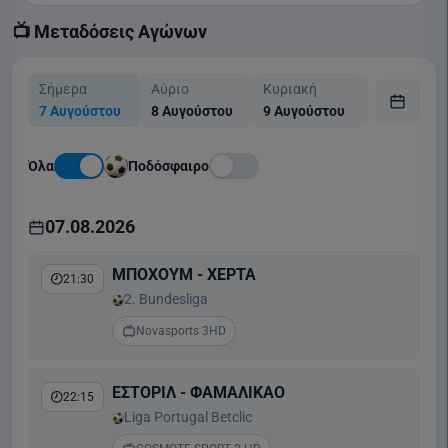
📺 Μεταδόσεις Αγώνων
Σήμερα
Αύριο
Κυριακή
Δευτέρα
7 Αυγούστου
8 Αυγούστου
9 Αυγούστου
10 Αυγούσ
Όλα
Ποδόσφαιρο
07.08.2026
ΜΠΟΧΟΥΜ - ΧΕΡΤΑ
21:30
2. Bundesliga
Novasports 3HD
ΕΣΤΟΡΙΛ - ΦΑΜΑΛΙΚΑΟ
22:15
Liga Portugal Betclic