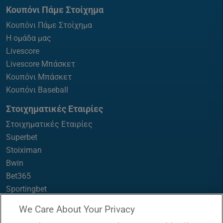
Κουπόνι Πάμε Στοίχημα
Κουπόνι Πάμε Στοίχημα
Η ομάδα μας
Livescore
Livescore Μπάσκετ
Κουπόνι Μπάσκετ
Κουπόνι Baseball
Στοιχηματικές Εταιρίες
Στοιχηματικές Εταιρίες
Superbet
Stoiximan
Bwin
Bet365
Sportingbet
Pamestoixima.gr
We Care About Your Privacy
Interwetten