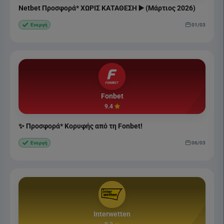
Netbet Προσφορά* ΧΩΡΙΣ ΚΑΤΑΘΕΣΗ ▶️ (Μάρτιος 2026)
01/03
Ενεργή
Fonbet
9.4
✨ Προσφορά* Κορυφής από τη Fonbet!
06/03
Ενεργή
Interwetten