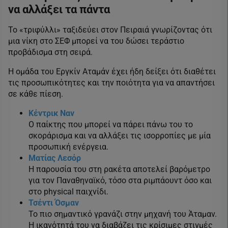
να αλλάξει τα πάντα
Το «τριφύλλι» ταξιδεύει στον Πειραιά γνωρίζοντας ότι
μια νίκη στο ΣΕΦ μπορεί να του δώσει τεράστιο
προβάδισμα στη σειρά.
Η ομάδα του Εργκίν Αταμάν έχει ήδη δείξει ότι διαθέτει
τις προσωπικότητες και την ποιότητα για να απαντήσει
σε κάθε πίεση.
Κέντρικ Ναν
Ο παίκτης που μπορεί να πάρει πάνω του το
σκοράρισμα και να αλλάξει τις ισορροπίες με μία
προσωπική ενέργεια.
Ματίας Λεσόρ
Η παρουσία του στη ρακέτα αποτελεί βαρόμετρο
για τον Παναθηναϊκό, τόσο στα ριμπάουντ όσο και
στο physical παιχνίδι.
Τσέντι Όσμαν
Το πιο σημαντικό γρανάζι στην μηχανή του Άταμαν.
Η ικανότητά του να διαβάζει τις κρίσιμες στιγμές