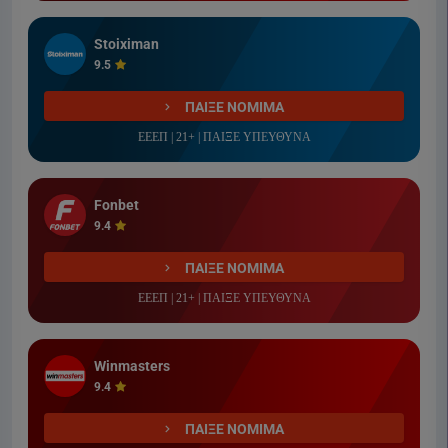
Stoiximan
9.5
ΠΑΙΞΕ ΝΟΜΙΜΑ
ΕΕΕΠ | 21+ | ΠΑΙΞΕ ΥΠΕΥΘΥΝΑ
Fonbet
9.4
ΠΑΙΞΕ ΝΟΜΙΜΑ
ΕΕΕΠ | 21+ | ΠΑΙΞΕ ΥΠΕΥΘΥΝΑ
Winmasters
9.4
ΠΑΙΞΕ ΝΟΜΙΜΑ