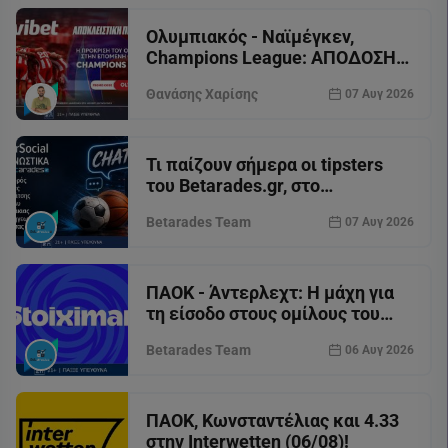
Ολυμπιακός - Ναϊμέγκεν,
Champions League: ΑΠΟΔΟΣΗ
100 για ΠΡΟΚΡΙΣΗ ΟΣΦΠ στη
Θανάσης Χαρίσης
07 Αυγ 2026
Novibet
Τι παίζουν σήμερα οι tipsters
του Betarades.gr, στο
SuperSocial της Superbet;
Betarades Team
07 Αυγ 2026
ΠΑΟΚ - Άντερλεχτ: Η μάχη για
τη είσοδο στους ομίλους του
Europa League, με έπαθλο*
Betarades Team
06 Αυγ 2026
ανταμοιβής στη Stoiximan!
(06/08)!
ΠΑΟΚ, Κωνσταντέλιας και 4.33
στην Interwetten (06/08)!