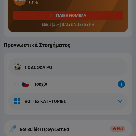
8.7
ΠΑΙΞΕ ΝΟΜΙΜΑ
ΕΕΕΠ | 21+ | ΠΑΙΞΕ ΥΠΕΥΘΥΝΑ
Προγνωστικά Στοιχήματος
ΠΟΔΟΣΦΑΙΡΟ
Τσεχία
1
ΛΟΙΠΕΣ ΚΑΤΗΓΟΡΙΕΣ
Hot
Bet Builder Προγνωστικά