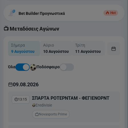
Hot
Bet Builder Προγνωστικά
📺 Μεταδόσεις Αγώνων
Σήμερα
Αύριο
Τρίτη
Τετάρτη
9 Αυγούστου
10 Αυγούστου
11 Αυγούστου
12 Αυγούσ
Όλα
Ποδόσφαιρο
09.08.2026
ΣΠΑΡΤΑ ΡΟΤΕΡΝΤΑΜ - ΦΕΓΙΕΝΟΡΝΤ
13:15
Eredivisie
Novasports Prime