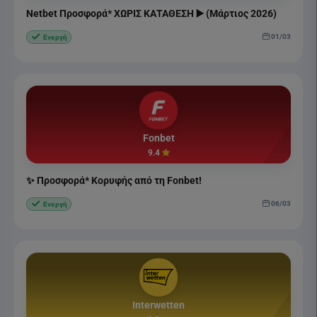
Netbet Προσφορά* ΧΩΡΙΣ ΚΑΤΑΘΕΣΗ ▶️ (Μάρτιος 2026)
01/03
Ενεργή
Fonbet
9.4
✨ Προσφορά* Κορυφής από τη Fonbet!
06/03
Ενεργή
Interwetten