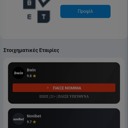
Προφίλ
Στοιχηματικές Εταιρίες
Bwin
9.8
ΠΑΙΞΕ ΝΟΜΙΜΑ
ΕΕΕΠ | 21+ | ΠΑΙΞΕ ΥΠΕΥΘΥΝΑ
Novibet
9.7