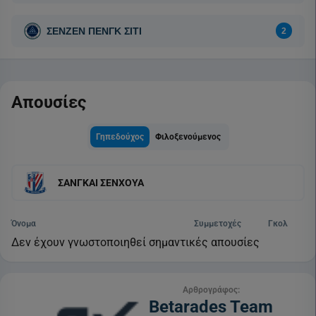
Απουσίες
Γηπεδούχος
Φιλοξενούμενος
ΣΑΝΓΚΑΙ ΣΕΝΧΟΥΑ
Όνομα
Συμμετοχές
Γκολ
Δεν έχουν γνωστοποιηθεί σημαντικές απουσίες
Αρθρογράφος:
Betarades Team