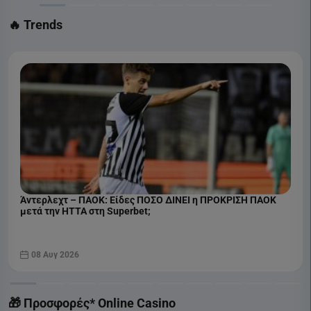
🔥 Trends
Άντερλεχτ – ΠΑΟΚ: Είδες ΠΟΣΟ ΔΙΝΕΙ η ΠΡΟΚΡΙΣΗ ΠΑΟΚ
μετά την ΗΤΤΑ στη Superbet;
08 Αυγ 2026
🎁 Προσφορές* Online Casino