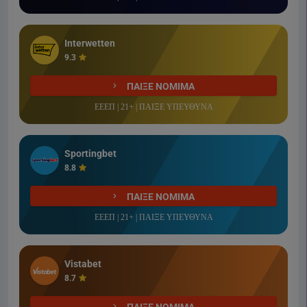
Interwetten
9.3
ΠΑΙΞΕ ΝΟΜΙΜΑ
ΕΕΕΠ | 21+ | ΠΑΙΞΕ ΥΠΕΥΘΥΝΑ
Sportingbet
8.8
ΠΑΙΞΕ ΝΟΜΙΜΑ
ΕΕΕΠ | 21+ | ΠΑΙΞΕ ΥΠΕΥΘΥΝΑ
Vistabet
8.7
ΠΑΙΞΕ ΝΟΜΙΜΑ