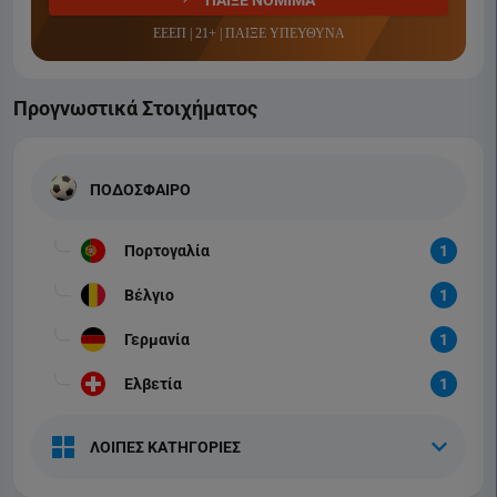
ΕΕΕΠ | 21+ | ΠΑΙΞΕ ΥΠΕΥΘΥΝΑ
Προγνωστικά Στοιχήματος
ΠΟΔΟΣΦΑΙΡΟ
Πορτογαλία
1
Βέλγιο
1
Γερμανία
1
Ελβετία
1
ΛΟΙΠΕΣ ΚΑΤΗΓΟΡΙΕΣ