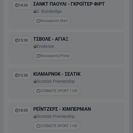
ΣΑΝΚΤ ΠΑΟΥΛΙ - ΓΚΡΟΪΤΕΡ ΦΙΡΤ
14:30
2. Bundesliga
Novasports Start
ΤΣΒΟΛΕ - ΑΓΙΑΞ
15:30
Eredivisie
Novasports Prime
ΚΙΛΜΑΡΝΟΚ - ΣΕΛΤΙΚ
15:30
Scottish Premiership
COSMOTE SPORT 1 HD
ΡΕΪΝΤΖΕΡΣ - ΧΙΜΠΕΡΝΙΑΝ
18:00
Scottish Premiership
COSMOTE SPORT 1 HD