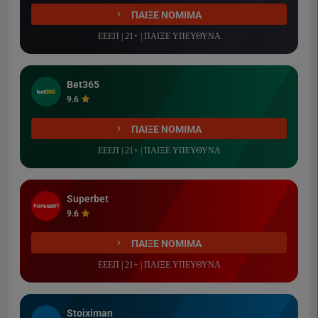
ΠΑΙΞΕ ΝΟΜΙΜΑ
ΕΕΕΠ | 21+ | ΠΑΙΞΕ ΥΠΕΥΘΥΝΑ
Bet365
9.6
ΠΑΙΞΕ ΝΟΜΙΜΑ
ΕΕΕΠ | 21+ | ΠΑΙΞΕ ΥΠΕΥΘΥΝΑ
Superbet
9.6
ΠΑΙΞΕ ΝΟΜΙΜΑ
ΕΕΕΠ | 21+ | ΠΑΙΞΕ ΥΠΕΥΘΥΝΑ
Stoiximan