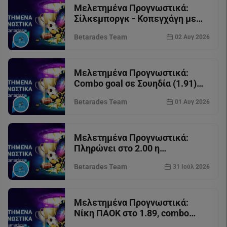
Μελετημένα Προγνωστικά:
Σίλκεμποργκ - Κοπεγχάγη με
Over στο 1.91 - Combo από
Betarades Team
02 Αυγ 2026
Τσεχία στο 2.00
Μελετημένα Προγνωστικά:
Combo goal σε Σουηδία (1.91)
και Τσεχία (1.95)
Betarades Team
01 Αυγ 2026
Μελετημένα Προγνωστικά:
Πληρώνει στο 2.00 η
Βαλερένγκα
Betarades Team
31 Ιούλ 2026
Μελετημένα Προγνωστικά:
Νίκη ΠΑΟΚ στο 1.89, combo
γκολ στο "ΟΑΚΑ" με απόδοση