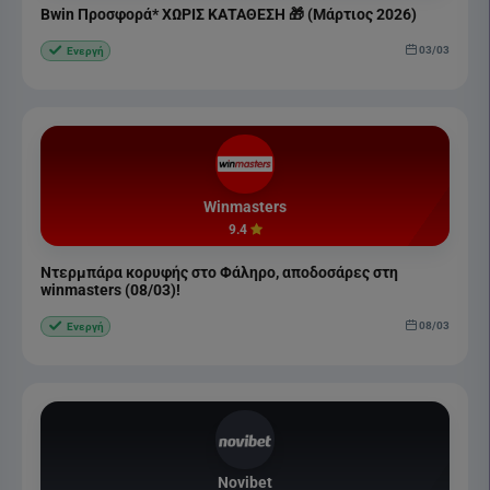
Bwin Προσφορά* ΧΩΡΙΣ ΚΑΤΑΘΕΣΗ 🎁 (Μάρτιος 2026)
03/03
Ενεργή
Winmasters
9.4
Ντερμπάρα κορυφής στο Φάληρο, αποδοσάρες στη
winmasters (08/03)!
08/03
Ενεργή
Novibet