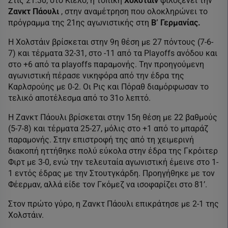
Στις 21:30, στο Κίελο, η τοπική
Χολστάιν
φιλοξενεί την
Ζανκτ
Πάουλι
, στην αναμέτρηση που ολοκληρώνει το
πρόγραμμα της 21ης αγωνιστικής στη
Β’ Γερμανίας.
Η Χολστάιν βρίσκεται στην 9η θέση με 27 πόντους (7-6-
7) και τέρματα 32-31, στο -11 από τα Playoffs ανόδου και
στο +6 από τα playoffs παραμονής. Την προηγούμενη
αγωνιστική πέρασε νικηφόρα από την έδρα της
Καρλσρούης με 0-2. Οι Ρις και Πόραθ διαμόρφωσαν το
τελικό αποτέλεσμα από το 31ο λεπτό.
Η Ζανκτ Πάουλι βρίσκεται στην 15η θέση με 22 βαθμούς
(5-7-8) και τέρματα 25-27, μόλις στο +1 από το μπαράζ
παραμονής. Στην επιστροφή της από τη χειμερινή
διακοπή ηττήθηκε πολύ εύκολα στην έδρα της Γκρόιτερ
Φιρτ με 3-0, ενώ την τελευταία αγωνιστική έμεινε στο 1-
1 εντός έδρας με την Στουτγκάρδη. Προηγήθηκε με τον
Φέερμαν, αλλά είδε τον Γκόμεζ να ισοφαρίζει στο 81’.
Στον πρώτο γύρο, η Ζανκτ Πάουλι επικράτησε με 2-1 της
Χολστάιν.