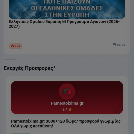
Ελληνικές Ομάδες Ευρώπη ☑️ Πρόγραμμα Αγώνων (2026-
2027)
08/08
Hot
Ενεργές Προσφορές*
Pamestoixima.gr
9.4
Pamestoixima.gr: 3000+120 δώρα* προσφορά γνωριμίας
ΟΛΑ χωρίς κατάθεση!