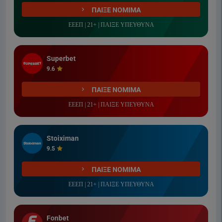
ΠΑΙΞΕ ΝΟΜΙΜΑ
ΕΕΕΠ | 21+ | ΠΑΙΞΕ ΥΠΕΥΘΥΝΑ
Superbet
9.6
ΠΑΙΞΕ ΝΟΜΙΜΑ
ΕΕΕΠ | 21+ | ΠΑΙΞΕ ΥΠΕΥΘΥΝΑ
Stoiximan
9.5
ΠΑΙΞΕ ΝΟΜΙΜΑ
ΕΕΕΠ | 21+ | ΠΑΙΞΕ ΥΠΕΥΘΥΝΑ
Fonbet