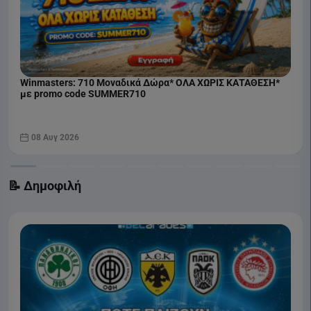
Winmasters: 710 Μοναδικά Δώρα* ΟΛΑ ΧΩΡΙΣ ΚΑΤΑΘΕΣΗ*
με promo code SUMMER710
08 Αυγ 2026
📝 Δημοφιλή