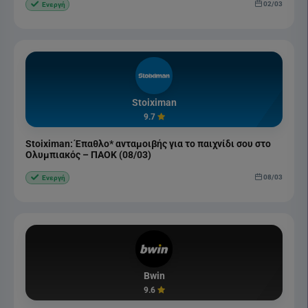
02/03
Ενεργή
Stoiximan
9.7
Stoiximan: Έπαθλο* ανταμοιβής για το παιχνίδι σου στο
Ολυμπιακός – ΠΑΟΚ (08/03)
08/03
Ενεργή
Bwin
9.6