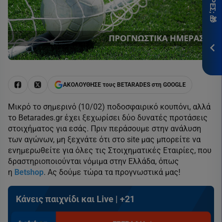
*Ισ
&
Προ
ΕΓΓ
ΑΚΟΛΟΥΘΗΣΕ τους BETARADES στη GOOGLE
Μικρό το σημερινό (10/02) ποδοσφαιρικό κουπόνι, αλλά
το Betarades.gr έχει ξεχωρίσει δύο δυνατές προτάσεις
στοιχήματος για εσάς. Πριν περάσουμε στην ανάλυση
των αγώνων, μη ξεχνάτε ότι στο site μας μπορείτε να
ενημερωθείτε για όλες τις Στοιχηματικές Εταιρίες, που
δραστηριοποιούνται νόμιμα στην Ελλάδα, όπως
η
Betshop
. Ας δούμε τώρα τα προγνωστικά μας!
Κάνεις παιχνίδι και Live | +21