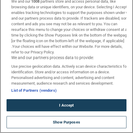
We and our
1008
partners store and access personal data, like
Livescore Μπάσκετ
browsing data or unique identifiers, on your device. Selecting I Accept
Κουπόνι Μπάσκετ
enables tracking technologies to support the purposes shown under we
Κουπόνι Baseball
and our partners process data to provide. If trackers are disabled, some
content and ads you see may not be as relevant to you. You can
Στοιχηματικές Εταιρίες
resurface this menu to change your choices or withdraw consent at any
time by clicking the Show Purposes link on the bottom of the webpage
Στοιχηματικές Εταιρίες
[or the floating icon on the bottom-left of the webpage, if applicable]
Superbet
.Your choices will have effect within our Website. For more details,
refer to our Privacy Policy.
Stoiximan
We and our partners process data to provide:
Bwin
Use precise geolocation data. Actively scan device characteristics for
Bet365
identification. Store and/or access information on a device.
Sportingbet
Personalised advertising and content, advertising and content
measurement, audience research and services development.
Pamestoixima.gr
List of Partners (vendors)
Interwetten
Βαθμολογίες
I Accept
Βαθμολογίες
Βαθμολογία Stoiximan Super League
ΝΕΑ GIGA ΠΡΟΣΦΟΡΑ* ΓΝΩΡΙΜΙΑΣ
Show Purposes
στην Bwin!
Βαθμολογία Αγγλίας
*Ισχύουν Όροι & Προϋποθέσεις