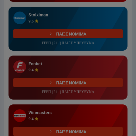
Stoiximan
9.5
ΠΑΙΞΕ ΝΟΜΙΜΑ
ΕΕΕΠ | 21+ | ΠΑΙΞΕ ΥΠΕΥΘΥΝΑ
Fonbet
9.4
ΠΑΙΞΕ ΝΟΜΙΜΑ
ΕΕΕΠ | 21+ | ΠΑΙΞΕ ΥΠΕΥΘΥΝΑ
Winmasters
9.4
ΠΑΙΞΕ ΝΟΜΙΜΑ