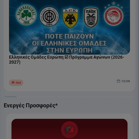
Ελληνικές Ομάδες Ευρώπη ☑️ Πρόγραμμα Αγώνων (2026-
2027)
10/08
Hot
Ενεργές Προσφορές*