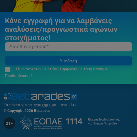
Κάνε εγγραφή για να λαμβάνεις
αναλύσεις/προγνωστικά αγώνων
στοιχήματος!
Υποβολή
Είμαι άνω των 21 ετών | Συμφωνώ με τους Όρους &
Προϋποθέσεις*
© Copyright 2026 Betarades
21+