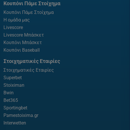
Κουπόνι Πάμε Στοίχημα
Κουπόνι Πάμε Στοίχημα
Η ομάδα μας
Livescore
Livescore Μπάσκετ
Κουπόνι Μπάσκετ
Κουπόνι Baseball
Στοιχηματικές Εταιρίες
Στοιχηματικές Εταιρίες
Superbet
Stoiximan
Bwin
Bet365
Sportingbet
Pamestoixima.gr
Interwetten