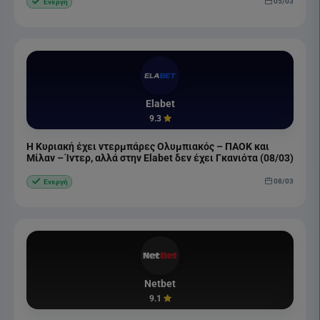
05/03
Ενεργή
Elabet
9.3
Η Κυριακή έχει ντερμπάρες Ολυμπιακός – ΠΑΟΚ και
Μίλαν – Ίντερ, αλλά στην Elabet δεν έχει Γκανιότα (08/03)
08/03
Ενεργή
Netbet
9.1