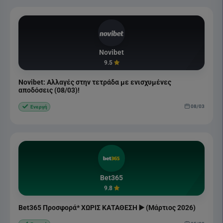
Novibet
9.5
Novibet: Αλλαγές στην τετράδα με ενισχυμένες
αποδόσεις (08/03)!
08/03
Ενεργή
Bet365
9.8
Bet365 Προσφορά* ΧΩΡΙΣ ΚΑΤΑΘΕΣΗ ▶️ (Μάρτιος 2026)