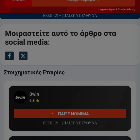
*Ισχύουν Όροι & Προϋποθέσεις
ΕΕΕΠ | 21+ | ΠΑΙΞΕ ΥΠΕΥΘΥΝΑ
Μοιραστείτε αυτό το άρθρο στα
social media:
Στοιχηματικές Εταιρίες
Bwin
9.8
ΠΑΙΞΕ ΝΟΜΙΜΑ
ΕΕΕΠ | 21+ | ΠΑΙΞΕ ΥΠΕΥΘΥΝΑ