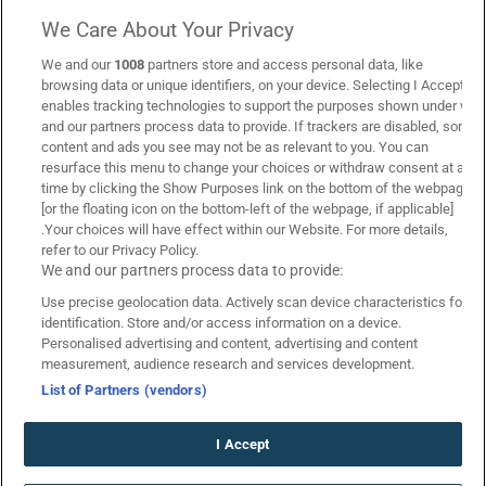
We Care About Your Privacy
We and our
1008
partners store and access personal data, like
browsing data or unique identifiers, on your device. Selecting I Accept
enables tracking technologies to support the purposes shown under we
and our partners process data to provide. If trackers are disabled, some
content and ads you see may not be as relevant to you. You can
resurface this menu to change your choices or withdraw consent at any
time by clicking the Show Purposes link on the bottom of the webpage
[or the floating icon on the bottom-left of the webpage, if applicable]
.Your choices will have effect within our Website. For more details,
refer to our Privacy Policy.
Επικοινωνία
Links
We and our partners process data to provide:
Use precise geolocation data. Actively scan device characteristics for
Όροι Χρήσης
Πολιτική Απορρήτου
identification. Store and/or access information on a device.
Personalised advertising and content, advertising and content
Πολιτική Χρήσης Cookies
Υπεύθυνος Στοιχηματισμός
measurement, audience research and services development.
List of Partners (vendors)
Betarades Business Model
Editorial Policy
I Accept
ΑΝΕΠΑΝΑΛΗΠΤΗ ΠΡΟΣΦΟΡΑ*
ΚΑΛΩΣΟΡΙΣΜΑΤΟΣ