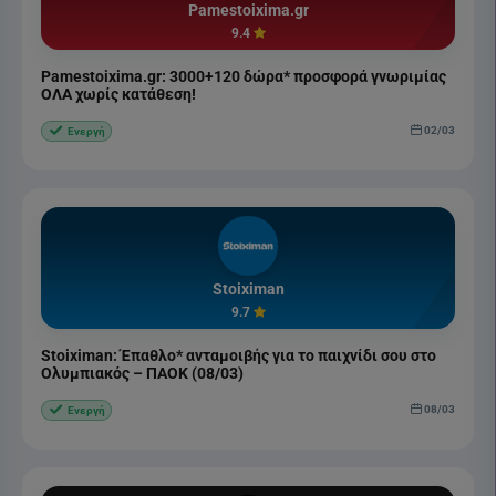
Pamestoixima.gr
9.4
Pamestoixima.gr: 3000+120 δώρα* προσφορά γνωριμίας
ΟΛΑ χωρίς κατάθεση!
02/03
Ενεργή
Stoiximan
9.7
Stoiximan: Έπαθλο* ανταμοιβής για το παιχνίδι σου στο
Ολυμπιακός – ΠΑΟΚ (08/03)
08/03
Ενεργή