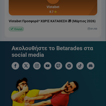
Vistabet
8.7
Vistabet Προσφορά* ΧΩΡΙΣ ΚΑΤΑΘΕΣΗ 🎁 (Μάρτιος 2026)
01/03
Ενεργή
Ακολουθήστε το Betarades στα
social media
facebook social link
x social link
instagram social link
youtube social link
twitch social link
spotify social link
tiktok social link
discord soci