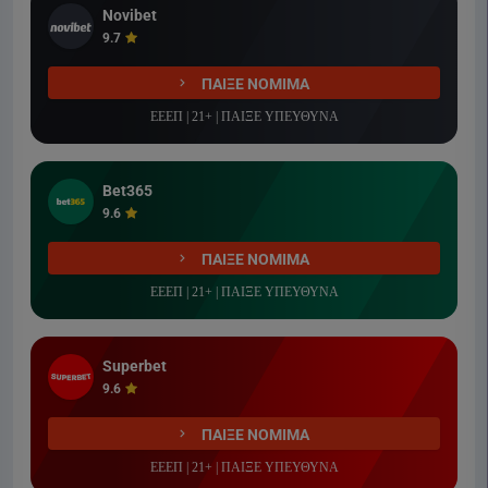
Novibet
9.7
ΠΑΙΞΕ ΝΟΜΙΜΑ
ΕΕΕΠ | 21+ | ΠΑΙΞΕ ΥΠΕΥΘΥΝΑ
Bet365
9.6
ΠΑΙΞΕ ΝΟΜΙΜΑ
ΕΕΕΠ | 21+ | ΠΑΙΞΕ ΥΠΕΥΘΥΝΑ
Superbet
9.6
ΠΑΙΞΕ ΝΟΜΙΜΑ
ΕΕΕΠ | 21+ | ΠΑΙΞΕ ΥΠΕΥΘΥΝΑ