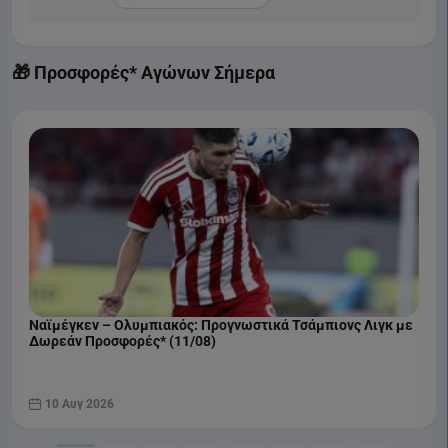
🎁 Προσφορές* Αγώνων Σήμερα
Ναϊμέγκεν – Ολυμπιακός: Προγνωστικά Τσάμπιονς Λιγκ με
Δωρεάν Προσφορές* (11/08)
10 Αυγ 2026