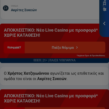
ITH
ΟΜΑΔΑ
Ακρίτες Συκεών
*Ισ
Προ
ΑΠΟΚΛΕΙΣΤΙΚΟ: Νέο Live Casino με προσφορά*
ΕΓΓ
ΧΩΡΙΣ ΚΑΤΑΘΕΣΗ!
Παίξε Νόμιμα
*Ισχύουν Όροι & Προϋποθέσεις
ΕΕΕΠ | 21+ | ΠΑΙΞΕ ΥΠΕΥΘΥΝΑ
Ο
Χρήστος Χατζηιωάννου
αγωνίζεται ως επιθετικός και
ομάδα του είναι οι
Ακρίτες Συκεών
.
ΑΠΟΚΛΕΙΣΤΙΚΟ: Νέο Live Casino με προσφορά*
ΧΩΡΙΣ ΚΑΤΑΘΕΣΗ!