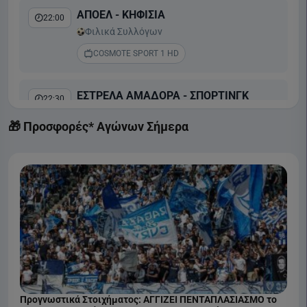
ΑΠΟΕΛ - ΚΗΦΙΣΙΑ
22:00
Φιλικά Συλλόγων
COSMOTE SPORT 1 HD
ΕΣΤΡΕΛΑ ΑΜΑΔΟΡΑ - ΣΠΟΡΤΙΝΓΚ
22:30
Liga Portugal Betclic
🎁 Προσφορές* Αγώνων Σήμερα
COSMOTE SPORT 2 HD
Προγνωστικά Στοιχήματος: ΑΓΓΙΖΕΙ ΠΕΝΤΑΠΛΑΣΙΑΣΜΟ το