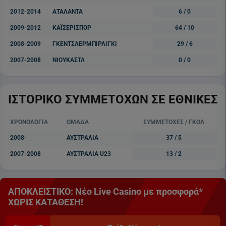
2012-2014
ΑΤΑΛΑΝΤΑ
6 / 0
2009-2012
ΚΑΪΣΕΡΙΣΠΟΡ
64 / 10
2008-2009
ΓΚΕΝΤΣΛΕΡΜΠΙΡΛΙΓΚΙ
29 / 6
2007-2008
ΝΙΟΥΚΑΣΤΛ
0 / 0
ΙΣΤΟΡΙΚΟ ΣΥΜΜΕΤΟΧΩΝ ΣΕ ΕΘΝΙΚΕΣ
ΧΡΟΝΟΛΟΓΙΑ
ΟΜΑΔΑ
ΣΥΜΜΕΤΟΧΕΣ / ΓΚΟΛ
2008-
ΑΥΣΤΡΑΛΙΑ
37 / 5
2007-2008
ΑΥΣΤΡΑΛΙΑ U23
13 / 2
ΑΠΟΚΛΕΙΣΤΙΚΟ: Νέο Live Casino με προσφορά*
ΧΩΡΙΣ ΚΑΤΑΘΕΣΗ!