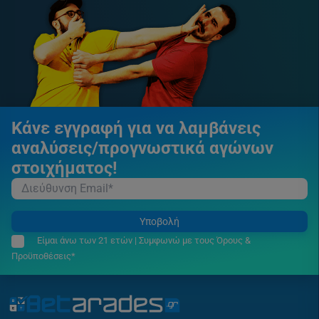
Κάνε εγγραφή για να λαμβάνεις
αναλύσεις/προγνωστικά αγώνων
στοιχήματος!
Υποβολή
Είμαι άνω των 21 ετών | Συμφωνώ με τους Όρους &
Προϋποθέσεις*