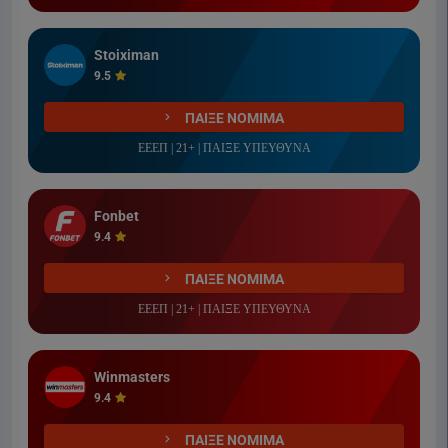
Stoiximan
9.5
ΠΑΙΞΕ ΝΟΜΙΜΑ
ΕΕΕΠ | 21+ | ΠΑΙΞΕ ΥΠΕΥΘΥΝΑ
Fonbet
9.4
ΠΑΙΞΕ ΝΟΜΙΜΑ
ΕΕΕΠ | 21+ | ΠΑΙΞΕ ΥΠΕΥΘΥΝΑ
Winmasters
9.4
ΠΑΙΞΕ ΝΟΜΙΜΑ