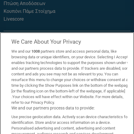
Πτώση Αποδόσεων
Κουπόνι Πάμε Στοίχημα
Livescore
We Care About Your Privacy
We and our
1008
partners store and access personal data, like
browsing data or unique identifiers, on your device. Selecting I Accept
enables tracking technologies to support the purposes shown under we
and our partners process data to provide. If trackers are disabled, some
content and ads you see may not be as relevant to you. You can
resurface this menu to change your choices or withdraw consent at any
time by clicking the Show Purposes link on the bottom of the webpage
[or the floating icon on the bottom-left of the webpage, if applicable]
.Your choices will have effect within our Website. For more details,
refer to our Privacy Policy.
Επικοινωνία
Links
We and our partners process data to provide:
Use precise geolocation data. Actively scan device characteristics for
Όροι Χρήσης
Πολιτική Απορρήτου
identification. Store and/or access information on a device.
Personalised advertising and content, advertising and content
Πολιτική Χρήσης Cookies
Υπεύθυνος Στοιχηματισμός
measurement, audience research and services development.