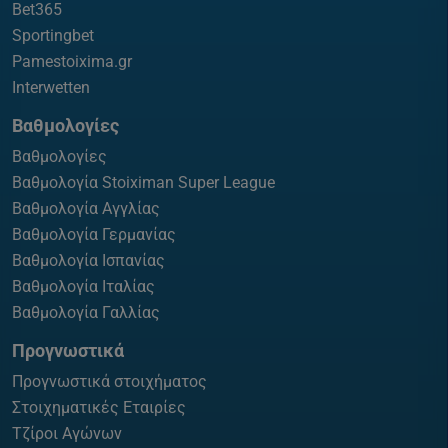
Bet365
Sportingbet
Pamestoixima.gr
Interwetten
Βαθμολογίες
Βαθμολογίες
Βαθμολογία Stoiximan Super League
Βαθμολογία Αγγλίας
Βαθμολογία Γερμανίας
Βαθμολογία Ισπανίας
Βαθμολογία Ιταλίας
Βαθμολογία Γαλλίας
Προγνωστικά
Προγνωστικά στοιχήματος
Στοιχηματικές Εταιρίες
Τζίροι Αγώνων