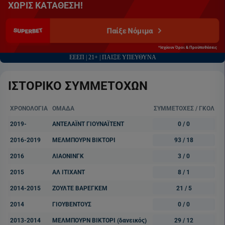
ΧΩΡΙΣ ΚΑΤΑΘΕΣΗ!
Παίξε Νόμιμα
*Ισχύουν Όροι & Προϋποθέσεις
ΕΕΕΠ | 21+ | ΠΑΙΞΕ ΥΠΕΥΘΥΝΑ
ΙΣΤΟΡΙΚΟ ΣΥΜΜΕΤΟΧΩΝ
ΧΡΟΝΟΛΟΓΙΑ
ΟΜΑΔΑ
ΣΥΜΜΕΤΟΧΕΣ / ΓΚΟΛ
2019-
ΑΝΤΕΛΑΪΝΤ ΓΙΟΥΝΑΪΤΕΝΤ
0 / 0
2016-2019
ΜΕΛΜΠΟΥΡΝ ΒΙΚΤΟΡΙ
93 / 18
2016
ΛΙΑΟΝΙΝΓΚ
3 / 0
2015
ΑΛ ΙΤΙΧΑΝΤ
8 / 1
2014-2015
ΖΟΥΛΤΕ ΒΑΡΕΓΚΕΜ
21 / 5
2014
ΓΙΟΥΒΕΝΤΟΥΣ
0 / 0
2013-2014
ΜΕΛΜΠΟΥΡΝ ΒΙΚΤΟΡΙ (δανεικός)
29 / 12