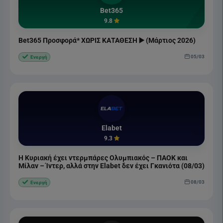
Bet365
9.8
Bet365 Προσφορά* ΧΩΡΙΣ ΚΑΤΑΘΕΣΗ ▶️ (Μάρτιος 2026)
05/03
Ενεργή
Elabet
9.3
Η Κυριακή έχει ντερμπάρες Ολυμπιακός – ΠΑΟΚ και
Μίλαν – Ίντερ, αλλά στην Elabet δεν έχει Γκανιότα (08/03)
08/03
Ενεργή