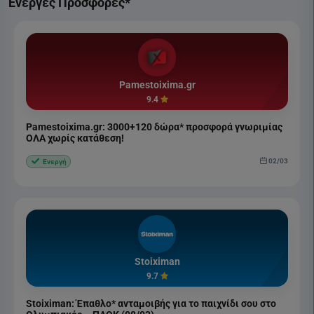
Ενεργές Προσφορές*
Pamestoixima.gr
9.4
Pamestoixima.gr: 3000+120 δώρα* προσφορά γνωριμίας
ΟΛΑ χωρίς κατάθεση!
02/03
Ενεργή
Stoiximan
9.7
Stoiximan: Έπαθλο* ανταμοιβής για το παιχνίδι σου στο