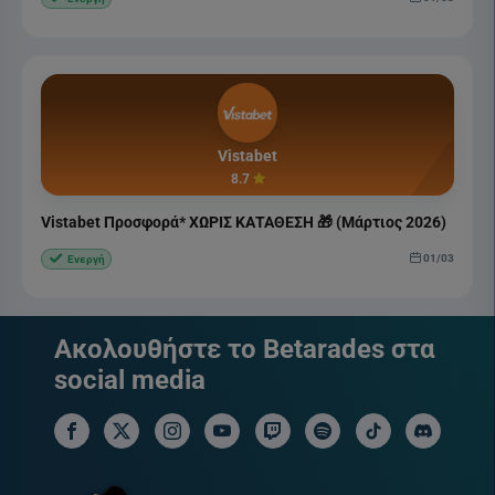
Vistabet
8.7
Vistabet Προσφορά* ΧΩΡΙΣ ΚΑΤΑΘΕΣΗ 🎁 (Μάρτιος 2026)
01/03
Ενεργή
Ακολουθήστε το Betarades στα
social media
facebook social link
x social link
instagram social link
youtube social link
twitch social link
spotify social link
tiktok social link
discord soci