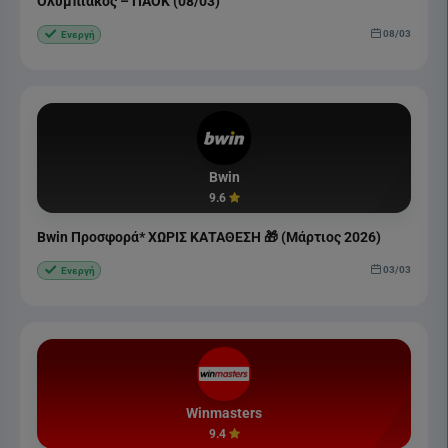
Ολυμπιακός – ΠΑΟΚ (08/03)
08/03
Ενεργή
Bwin
9.6
Bwin Προσφορά* ΧΩΡΙΣ ΚΑΤΑΘΕΣΗ 🎁 (Μάρτιος 2026)
03/03
Ενεργή
Winmasters
9.4