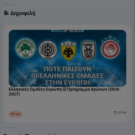
📝 Δημοφιλή
Ελληνικές Ομάδες Ευρώπη ☑️ Πρόγραμμα Αγώνων (2026-
2027)
07/08
Hot