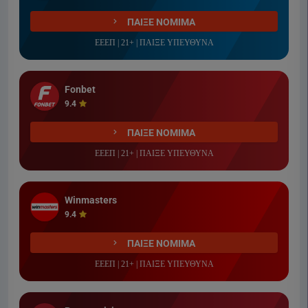
ΠΑΙΞΕ ΝΟΜΙΜΑ
ΕΕΕΠ | 21+ | ΠΑΙΞΕ ΥΠΕΥΘΥΝΑ
Fonbet
9.4
ΠΑΙΞΕ ΝΟΜΙΜΑ
ΕΕΕΠ | 21+ | ΠΑΙΞΕ ΥΠΕΥΘΥΝΑ
Winmasters
9.4
ΠΑΙΞΕ ΝΟΜΙΜΑ
ΕΕΕΠ | 21+ | ΠΑΙΞΕ ΥΠΕΥΘΥΝΑ