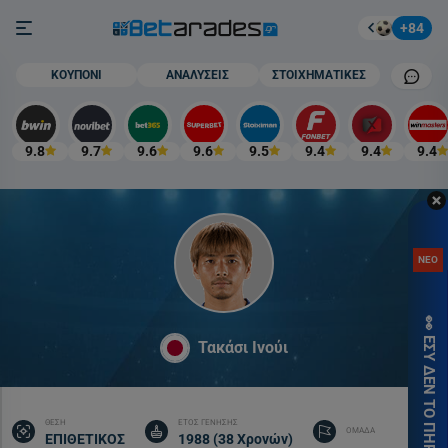
Στοίχημα
Burger button
+84
Mobile cham
ΚΟΥΠΟΝΙ
ΑΝΑΛΥΣΕΙΣ
ΣΤΟΙΧΗΜΑΤΙΚΕΣ
9.8
9.7
9.6
9.6
9.5
9.4
9.4
9.4
ΚΑΛΟ
ΝΕΟ
Προσ
ΧΩΡΙ
👀 ΕΣΥ ΔΕΝ ΤΟ ΠΗΡΕΣ; 🎁
Με 1
Τακάσι Ινούι
Εγγρ
Novib
εδώ 
ΘΕΣΗ
ΕΤΟΣ ΓΕΝΗΣΗΣ
ΟΜΑΔΑ
SUM
ΕΠΙΘΕΤΙΚΟΣ
1988 (38 Χρονών)