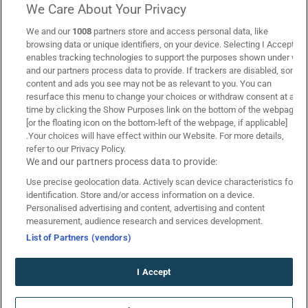
We Care About Your Privacy
We and our
1008
partners store and access personal data, like
browsing data or unique identifiers, on your device. Selecting I Accept
enables tracking technologies to support the purposes shown under we
and our partners process data to provide. If trackers are disabled, some
content and ads you see may not be as relevant to you. You can
resurface this menu to change your choices or withdraw consent at any
time by clicking the Show Purposes link on the bottom of the webpage
[or the floating icon on the bottom-left of the webpage, if applicable]
.Your choices will have effect within our Website. For more details,
refer to our Privacy Policy.
Επικοινωνία
Links
We and our partners process data to provide:
Use precise geolocation data. Actively scan device characteristics for
Όροι Χρήσης
Πολιτική Απορρήτου
identification. Store and/or access information on a device.
Personalised advertising and content, advertising and content
Πολιτική Χρήσης Cookies
Υπεύθυνος Στοιχηματισμός
measurement, audience research and services development.
List of Partners (vendors)
Betarades Business Model
Editorial Policy
I Accept
SUMMERAKI2026 ΠΡΟΣΦΟΡΑ* ☀️
ΧΩΡΙΣ ΚΑΤΑΘΕΣΗ