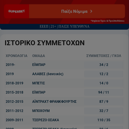
Παίξε Νόμιμα
*Ισχύουν Όροι & Προϋποθέσεις
ΕΕΕΠ | 21+ | ΠΑΙΞΕ ΥΠΕΥΘΥΝΑ
ΙΣΤΟΡΙΚΟ ΣΥΜΜΕΤΟΧΩΝ
ΧΡΟΝΟΛΟΓΙΑ
ΟΜΑΔΑ
ΣΥΜΜΕΤΟΧΕΣ / ΓΚΟΛ
2019-
ΕΪΜΠΑΡ
34 / 2
2019
ΑΛΑΒΕΣ (δανεικός)
12 / 2
2018-2019
ΜΠΕΤΙΣ
14 / 0
2015-2018
ΕΪΜΠΑΡ
94 / 11
2012-2015
ΑΪΝΤΡΑΧΤ ΦΡΑΝΚΦΟΥΡΤΗΣ
87 / 9
2011-2012
ΜΠΟΧΟΥΜ
32 / 7
2009-2011
ΤΣΕΡΕΖΟ ΟΣΑΚΑ
110 / 35