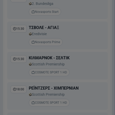
2. Bundesliga
Novasports Start
ΤΣΒΟΛΕ - ΑΓΙΑΞ
15:30
Eredivisie
Novasports Prime
ΚΙΛΜΑΡΝΟΚ - ΣΕΛΤΙΚ
15:30
Scottish Premiership
COSMOTE SPORT 1 HD
ΡΕΪΝΤΖΕΡΣ - ΧΙΜΠΕΡΝΙΑΝ
18:00
Scottish Premiership
COSMOTE SPORT 1 HD