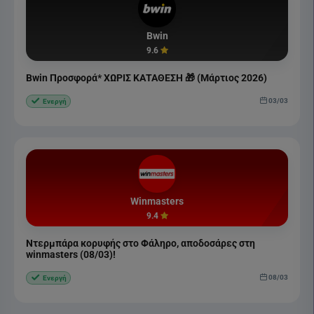
Bwin
9.6
Bwin Προσφορά* ΧΩΡΙΣ ΚΑΤΑΘΕΣΗ 🎁 (Μάρτιος 2026)
03/03
Ενεργή
Winmasters
9.4
Ντερμπάρα κορυφής στο Φάληρο, αποδοσάρες στη
winmasters (08/03)!
08/03
Ενεργή