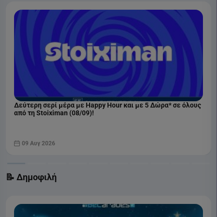
Δεύτερη σερί μέρα με Happy Hour και με 5 Δώρα* σε όλους
από τη Stoiximan (08/09)!
09 Αυγ 2026
📝 Δημοφιλή