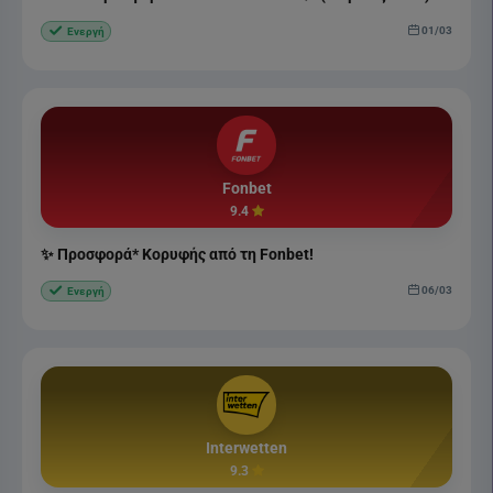
01/03
Ενεργή
Fonbet
9.4
✨ Προσφορά* Κορυφής από τη Fonbet!
06/03
Ενεργή
Interwetten
9.3