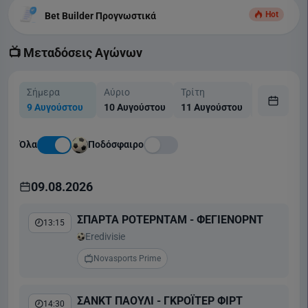
Hot
Bet Builder Προγνωστικά
📺 Μεταδόσεις Αγώνων
Σήμερα
Αύριο
Τρίτη
Τετάρτη
9 Αυγούστου
10 Αυγούστου
11 Αυγούστου
12 Αυγούσ
Όλα
Ποδόσφαιρο
09.08.2026
ΣΠΑΡΤΑ ΡΟΤΕΡΝΤΑΜ - ΦΕΓΙΕΝΟΡΝΤ
13:15
Eredivisie
Novasports Prime
ΣΑΝΚΤ ΠΑΟΥΛΙ - ΓΚΡΟΪΤΕΡ ΦΙΡΤ
14:30