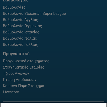
Βαθμολογίες
Βαθμολογία Stoiximan Super League
Βαθμολογία Αγγλίας
Βαθμολογία Γερμανίας
Βαθμολογία Ισπανίας
Βαθμολογία Ιταλίας
Βαθμολογία Γαλλίας
Προγνωστικά
Προγνωστικά στοιχήματος
Στοιχηματικές Εταιρίες
Τζίροι Αγώνων
Πτώση Αποδόσεων
Κουπόνι Πάμε Στοίχημα
Livescore