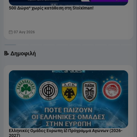
500 Δώρα* χωρίς κατάθεση στη Stoiximan!
07 Αυγ 2026
📝 Δημοφιλή
Ελληνικές Ομάδες Ευρώπη ☑️ Πρόγραμμα Αγώνων (2026-
2027)