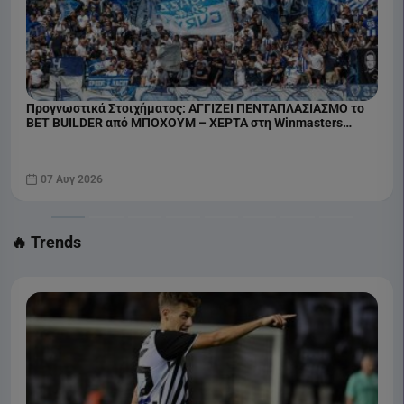
Προγνωστικά Στοιχήματος: ΑΓΓΙΖΕΙ ΠΕΝΤΑΠΛΑΣΙΑΣΜΟ το
BET BUILDER από ΜΠΟΧΟΥΜ – ΧΕΡΤΑ στη Winmasters
(07/08)
07 Αυγ 2026
🔥 Trends