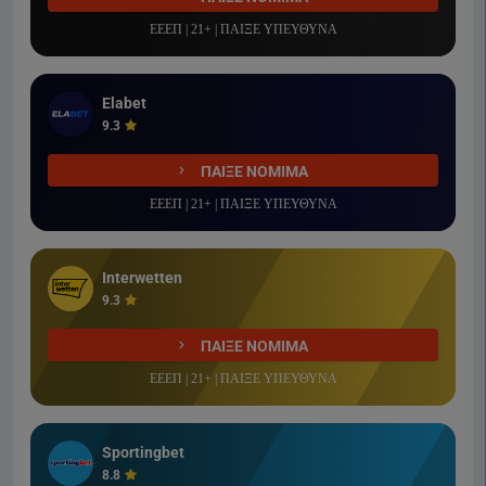
ΕΕΕΠ | 21+ | ΠΑΙΞΕ ΥΠΕΥΘΥΝΑ
Elabet
9.3
ΠΑΙΞΕ ΝΟΜΙΜΑ
ΕΕΕΠ | 21+ | ΠΑΙΞΕ ΥΠΕΥΘΥΝΑ
Interwetten
9.3
ΠΑΙΞΕ ΝΟΜΙΜΑ
ΕΕΕΠ | 21+ | ΠΑΙΞΕ ΥΠΕΥΘΥΝΑ
Sportingbet
8.8