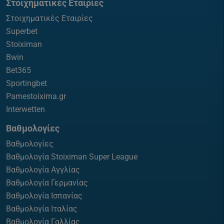
Στοιχηματικές Εταιρίες
Στοιχηματικές Εταιρίες
Superbet
Stoiximan
Bwin
Bet365
Sportingbet
Pamestoixima.gr
Interwetten
Βαθμολογίες
Βαθμολογίες
Βαθμολογία Stoiximan Super League
Βαθμολογία Αγγλίας
Βαθμολογία Γερμανίας
Βαθμολογία Ισπανίας
Βαθμολογία Ιταλίας
Βαθμολογία Γαλλίας