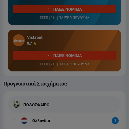
ΠΑΙΞΕ ΝΟΜΙΜΑ
ΕΕΕΠ | 21+ | ΠΑΙΞΕ ΥΠΕΥΘΥΝΑ
Vistabet
8.7
ΠΑΙΞΕ ΝΟΜΙΜΑ
ΕΕΕΠ | 21+ | ΠΑΙΞΕ ΥΠΕΥΘΥΝΑ
Προγνωστικά Στοιχήματος
ΠΟΔΟΣΦΑΙΡΟ
Ολλανδία
1