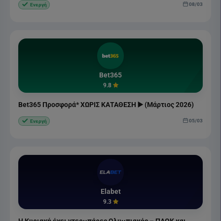
08/03
Ενεργή
Bet365
9.8
Bet365 Προσφορά* ΧΩΡΙΣ ΚΑΤΑΘΕΣΗ ▶️ (Μάρτιος 2026)
05/03
Ενεργή
Elabet
9.3
Η Κυριακή έχει ντερμπάρες Ολυμπιακός – ΠΑΟΚ και