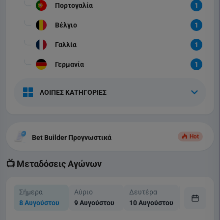
Πορτογαλία
1
Βέλγιο
1
Γαλλία
1
Γερμανία
1
ΛΟΙΠΕΣ ΚΑΤΗΓΟΡΙΕΣ
Hot
Bet Builder Προγνωστικά
📺 Μεταδόσεις Αγώνων
Σήμερα
Αύριο
Δευτέρα
Τρίτη
8 Αυγούστου
9 Αυγούστου
10 Αυγούστου
11 Αυγούσ