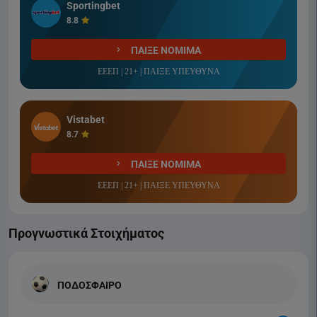
Sportingbet
8.8
ΠΑΙΞΕ ΝΟΜΙΜΑ
ΕΕΕΠ | 21+ | ΠΑΙΞΕ ΥΠΕΥΘΥΝΑ
Vistabet
8.7
ΠΑΙΞΕ ΝΟΜΙΜΑ
ΕΕΕΠ | 21+ | ΠΑΙΞΕ ΥΠΕΥΘΥΝΑ
Προγνωστικά Στοιχήματος
ΠΟΔΟΣΦΑΙΡΟ