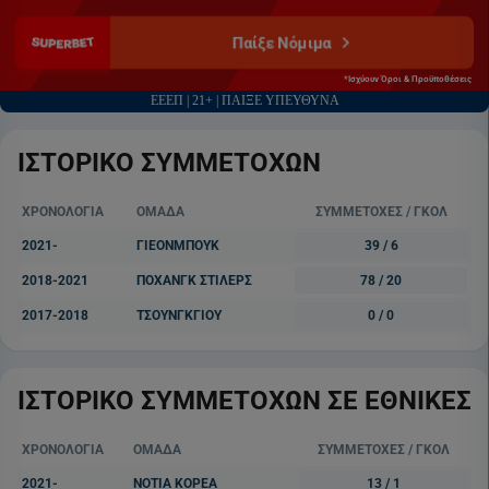
Παίξε Νόμιμα
*Ισχύουν Όροι & Προϋποθέσεις
ΕΕΕΠ | 21+ | ΠΑΙΞΕ ΥΠΕΥΘΥΝΑ
ΙΣΤΟΡΙΚΟ ΣΥΜΜΕΤΟΧΩΝ
ΧΡΟΝΟΛΟΓΙΑ
ΟΜΑΔΑ
ΣΥΜΜΕΤΟΧΕΣ / ΓΚΟΛ
2021-
ΓΙΕΟΝΜΠΟΥΚ
39 / 6
2018-2021
ΠΟΧΑΝΓΚ ΣΤΙΛΕΡΣ
78 / 20
2017-2018
ΤΣΟΥΝΓΚΓΙΟΥ
0 / 0
ΙΣΤΟΡΙΚΟ ΣΥΜΜΕΤΟΧΩΝ ΣΕ ΕΘΝΙΚΕΣ
ΧΡΟΝΟΛΟΓΙΑ
ΟΜΑΔΑ
ΣΥΜΜΕΤΟΧΕΣ / ΓΚΟΛ
2021-
ΝΟΤΙΑ ΚΟΡΕΑ
13 / 1