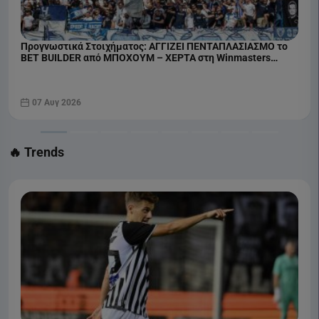
Προγνωστικά Στοιχήματος: ΑΓΓΙΖΕΙ ΠΕΝΤΑΠΛΑΣΙΑΣΜΟ το
BET BUILDER από ΜΠΟΧΟΥΜ – ΧΕΡΤΑ στη Winmasters
(07/08)
07 Αυγ 2026
🔥 Trends