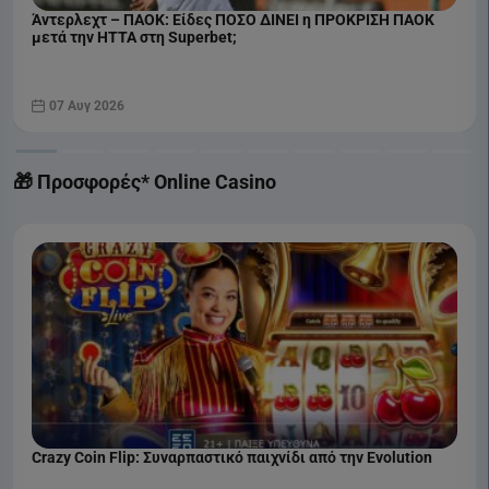
Άντερλεχτ – ΠΑΟΚ: Είδες ΠΟΣΟ ΔΙΝΕΙ η ΠΡΟΚΡΙΣΗ ΠΑΟΚ
μετά την ΗΤΤΑ στη Superbet;
07 Αυγ 2026
🎁 Προσφορές* Online Casino
Crazy Coin Flip: Συναρπαστικό παιχνίδι από την Evolution