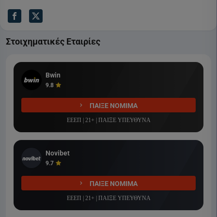
Στοιχηματικές Εταιρίες
Bwin
9.8
ΠΑΙΞΕ ΝΟΜΙΜΑ
ΕΕΕΠ | 21+ | ΠΑΙΞΕ ΥΠΕΥΘΥΝΑ
Novibet
9.7
ΠΑΙΞΕ ΝΟΜΙΜΑ
ΕΕΕΠ | 21+ | ΠΑΙΞΕ ΥΠΕΥΘΥΝΑ