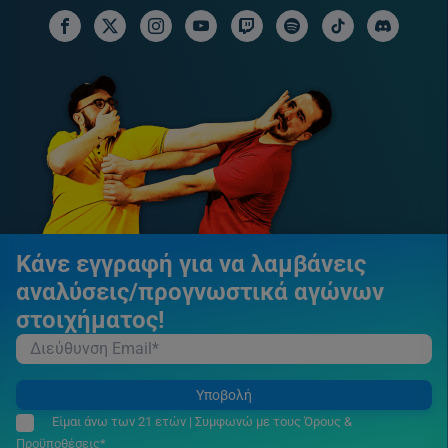
facebook social link
x social link
instagram social link
youtube social link
twitch social link
spotify social link
tiktok social link
discord soci
Κάνε εγγραφή για να λαμβάνεις
αναλύσεις/προγνωστικά αγώνων
στοιχήματος!
Υποβολή
Είμαι άνω των 21 ετών | Συμφωνώ με τους Όρους &
Προϋποθέσεις*