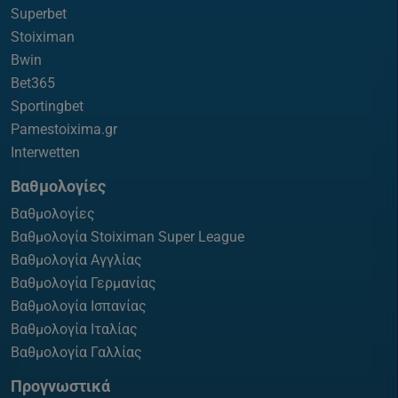
Superbet
Stoiximan
Bwin
Bet365
Sportingbet
Pamestoixima.gr
Interwetten
Βαθμολογίες
Βαθμολογίες
Βαθμολογία Stoiximan Super League
Βαθμολογία Αγγλίας
Βαθμολογία Γερμανίας
Βαθμολογία Ισπανίας
Βαθμολογία Ιταλίας
Βαθμολογία Γαλλίας
Προγνωστικά