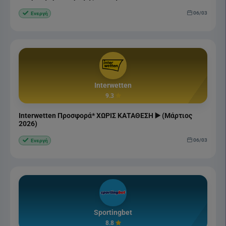
06/03
Ενεργή
Interwetten
9.3
Interwetten Προσφορά* ΧΩΡΙΣ ΚΑΤΑΘΕΣΗ ▶️ (Μάρτιος
2026)
06/03
Ενεργή
Sportingbet
8.8