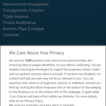
Προγνωστικά στοιχήματος
Στοιχηματικές Εταιρίες
Τζίροι Αγώνων
Πτώση Αποδόσεων
Κουπόνι Πάμε Στοίχημα
Livescore
We Care About Your Privacy
We and our
1008
partners store and access personal data, like
browsing data or unique identifiers, on your device. Selecting I Accept
enables tracking technologies to support the purposes shown under we
and our partners process data to provide. If trackers are disabled, some
content and ads you see may not be as relevant to you. You can
resurface this menu to change your choices or withdraw consent at any
time by clicking the Show Purposes link on the bottom of the webpage
[or the floating icon on the bottom-left of the webpage, if applicable]
.Your choices will have effect within our Website. For more details,
refer to our Privacy Policy.
Επικοινωνία
Links
We and our partners process data to provide: