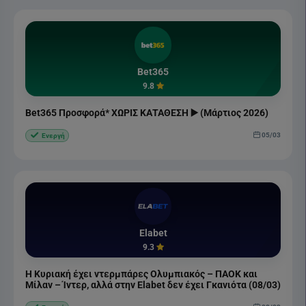
Bet365
9.8
Bet365 Προσφορά* ΧΩΡΙΣ ΚΑΤΑΘΕΣΗ ▶️ (Μάρτιος 2026)
05/03
Ενεργή
Elabet
9.3
Η Κυριακή έχει ντερμπάρες Ολυμπιακός – ΠΑΟΚ και
Μίλαν – Ίντερ, αλλά στην Elabet δεν έχει Γκανιότα (08/03)