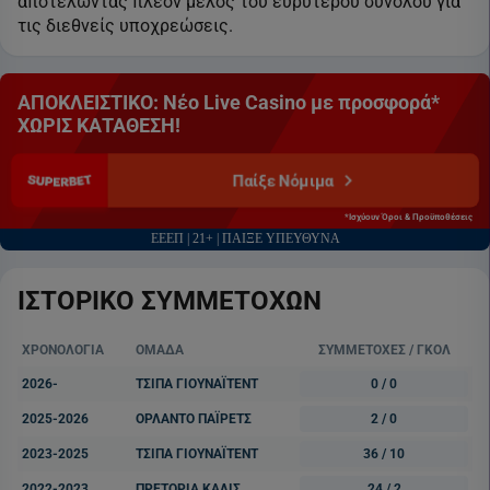
αποτελώντας πλέον μέλος του ευρύτερου συνόλου για
τις διεθνείς υποχρεώσεις.
ΑΠΟΚΛΕΙΣΤΙΚΟ: Νέο Live Casino με προσφορά*
ΧΩΡΙΣ ΚΑΤΑΘΕΣΗ!
Παίξε Νόμιμα
*Ισχύουν Όροι & Προϋποθέσεις
ΕΕΕΠ | 21+ | ΠΑΙΞΕ ΥΠΕΥΘΥΝΑ
ΙΣΤΟΡΙΚΟ ΣΥΜΜΕΤΟΧΩΝ
ΧΡΟΝΟΛΟΓΙΑ
ΟΜΑΔΑ
ΣΥΜΜΕΤΟΧΕΣ / ΓΚΟΛ
2026-
ΤΣΙΠΑ ΓΙΟΥΝΑΪΤΕΝΤ
0 / 0
2025-2026
ΟΡΛΑΝΤΟ ΠΑΪΡΕΤΣ
2 / 0
2023-2025
ΤΣΙΠΑ ΓΙΟΥΝΑΪΤΕΝΤ
36 / 10
2022-2023
ΠΡΕΤΟΡΙΑ ΚΑΛΙΣ
24 / 2