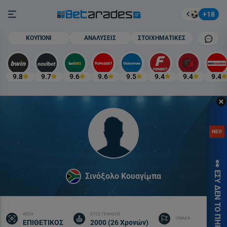
Στοίχημα
Burger button
+18
Mobile cham
ΚΟΥΠΟΝΙ
ΑΝΑΛΥΣΕΙΣ
ΣΤΟΙΧΗΜΑΤΙΚΕΣ
9.8
9.7
9.6
9.6
9.5
9.4
9.4
9.4
ΑΠΟ
Νέο
ΝΕΟ
στη
ΕΠΙ
👀 ΕΣΥ ΔΕΝ ΤΟ ΠΗΡΕΣ; 🎁
ΠΡ
ΧΩΡ
Σινόξολο Κουαγίμπα
ΚΑΤ
Εγγ
Supe
ΘΕΣΗ
ΕΤΟΣ ΓΕΝΗΣΗΣ
ΟΜΑΔΑ
ΕΠΙΘΕΤΙΚΟΣ
2000 (26 Χρονών)
με 