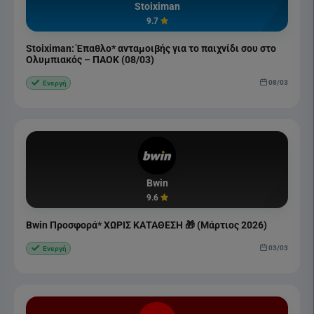
Stoiximan
9.7
Stoiximan: Έπαθλο* ανταμοιβής για το παιχνίδι σου στο
Ολυμπιακός – ΠΑΟΚ (08/03)
08/03
Ενεργή
Bwin
9.6
Bwin Προσφορά* ΧΩΡΙΣ ΚΑΤΑΘΕΣΗ 🎁 (Μάρτιος 2026)
03/03
Ενεργή