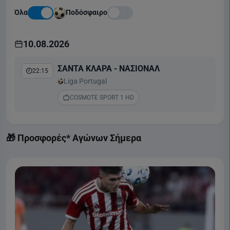
Όλα
Ποδόσφαιρο
10.08.2026
ΣΑΝΤΑ ΚΛΑΡΑ - ΝΑΣΙΟΝΑΛ
22:15
Liga Portugal
COSMOTE SPORT 1 HD
🎁 Προσφορές* Αγώνων Σήμερα