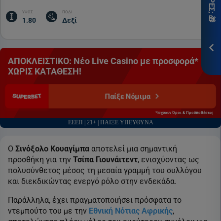
ITH
ΥΨΟΣ
ΠΟΔΙ
1.80
Δεξί
*Ισ
Προ
ΑΠΟΚΛΕΙΣΤΙΚΟ: Νέο Live Casino με προσφορά*
ΕΓΓ
ΧΩΡΙΣ ΚΑΤΑΘΕΣΗ!
Παίξε Νόμιμα
*Ισχύουν Όροι & Προϋποθέσεις
ΕΕΕΠ | 21+ | ΠΑΙΞΕ ΥΠΕΥΘΥΝΑ
Ο
Σινόξολο Κουαγίμπα
αποτελεί μια σημαντική
προσθήκη για την
Τσίπα Γιουνάιτεντ
, ενισχύοντας ως
πολυσύνθετος μέσος τη μεσαία γραμμή του συλλόγου
και διεκδικώντας ενεργό ρόλο στην ενδεκάδα.
Παράλληλα, έχει πραγματοποιήσει πρόσφατα το
ντεμπούτο του με την
Εθνική Νότιας Αφρικής
,