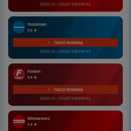
ΕΕΕΠ | 21+ | ΠΑΙΞΕ ΥΠΕΥΘΥΝΑ
Stoiximan
9.5
ΠΑΙΞΕ ΝΟΜΙΜΑ
ΕΕΕΠ | 21+ | ΠΑΙΞΕ ΥΠΕΥΘΥΝΑ
Fonbet
9.4
ΠΑΙΞΕ ΝΟΜΙΜΑ
ΕΕΕΠ | 21+ | ΠΑΙΞΕ ΥΠΕΥΘΥΝΑ
Winmasters
9.4