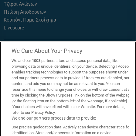
Τζίροι Αγώνων
Πτώση Αποδόσεων
Κουπόνι Πάμε Στοίχημα
Livescore
We Care About Your Privacy
We and our
1008
partners store and access personal data, like
browsing data or unique identifiers, on your device. Selecting I Accept
enables tracking technologies to support the purposes shown under we
and our partners process data to provide. If trackers are disabled, some
content and ads you see may not be as relevant to you. You can
resurface this menu to change your choices or withdraw consent at any
time by clicking the Show Purposes link on the bottom of the webpage
[or the floating icon on the bottom-left of the webpage, if applicable]
.Your choices will have effect within our Website. For more details,
refer to our Privacy Policy.
Επικοινωνία
Links
We and our partners process data to provide:
Use precise geolocation data. Actively scan device characteristics for
Όροι Χρήσης
Πολιτική Απορρήτου
identification. Store and/or access information on a device.