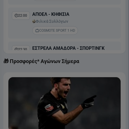
ΑΠΟΕΛ - ΚΗΦΙΣΙΑ
22:00
Φιλικά Συλλόγων
COSMOTE SPORT 1 HD
ΕΣΤΡΕΛΑ ΑΜΑΔΟΡΑ - ΣΠΟΡΤΙΝΓΚ
22:30
Liga Portugal Betclic
🎁 Προσφορές* Αγώνων Σήμερα
COSMOTE SPORT 2 HD