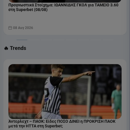
Προγνωστικά Στοίχημα: ΙΩΑΝΝΙΔΗΣ ΓΚΟΛ για ΤΑΜΕΙΟ 3.60
στη Superbet (08/08)
08 Αυγ 2026
🔥 Trends
Άντερλεχτ – ΠΑΟΚ: Είδες ΠΟΣΟ ΔΙΝΕΙ η ΠΡΟΚΡΙΣΗ ΠΑΟΚ
μετά την ΗΤΤΑ στη Superbet;