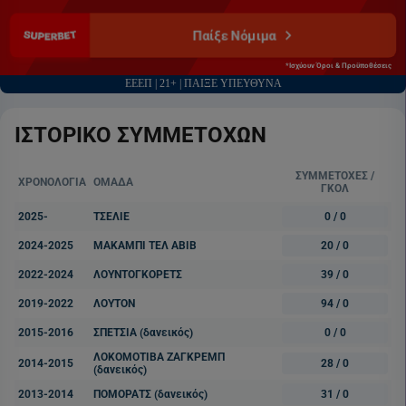
Παίξε Νόμιμα
*Ισχύουν Όροι & Προϋποθέσεις
ΕΕΕΠ | 21+ | ΠΑΙΞΕ ΥΠΕΥΘΥΝΑ
ΙΣΤΟΡΙΚΟ ΣΥΜΜΕΤΟΧΩΝ
ΣΥΜΜΕΤΟΧΕΣ /
ΧΡΟΝΟΛΟΓΙΑ
ΟΜΑΔΑ
ΓΚΟΛ
2025-
ΤΣΕΛΙΕ
0 / 0
2024-2025
ΜΑΚΑΜΠΙ ΤΕΛ ΑΒΙΒ
20 / 0
2022-2024
ΛΟΥΝΤΟΓΚΟΡΕΤΣ
39 / 0
2019-2022
ΛΟΥΤΟΝ
94 / 0
2015-2016
ΣΠΕΤΣΙΑ (δανεικός)
0 / 0
ΛΟΚΟΜΟΤΙΒΑ ΖΑΓΚΡΕΜΠ
2014-2015
28 / 0
(δανεικός)
2013-2014
ΠΟΜΟΡΑΤΣ (δανεικός)
31 / 0