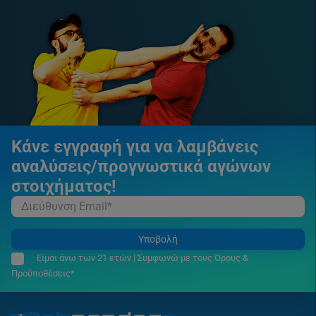
Κάνε εγγραφή για να λαμβάνεις
αναλύσεις/προγνωστικά αγώνων
στοιχήματος!
Υποβολή
Είμαι άνω των 21 ετών | Συμφωνώ με τους Όρους &
Προϋποθέσεις*