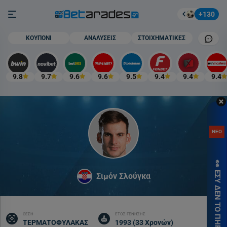
Στοίχημα
Burger button
+130
Mobile champ
ΚΟΥΠΟΝΙ
ΑΝΑΛΥΣΕΙΣ
ΣΤΟΙΧΗΜΑΤΙΚΕΣ
9.8
9.7
9.6
9.6
9.5
9.4
9.4
9.4
ΝΕΟ
ΝΕ
ΠΡ
👀 ΕΣΥ ΔΕΝ ΤΟ ΠΗΡΕΣ; 🎁
ΓΝ
Σιμόν Σλούγκα
στη
Εγγ
από
ΘΕΣΗ
ΕΤΟΣ ΓΕΝΗΣΗΣ
ΤΕΡΜΑΤΟΦΥΛΑKAΣ
1993 (33 Χρονών)
*Ισ