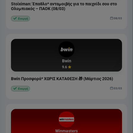
Stoiximan: Έπαθλο* ανταμοιβής για το παιχνίδι σου στο
Ολυμπιακός – ΠΑΟΚ (08/03)
08/03
Ενεργή
Bwin
9.6
Bwin Προσφορά* ΧΩΡΙΣ ΚΑΤΑΘΕΣΗ 🎁 (Μάρτιος 2026)
03/03
Ενεργή
Winmasters