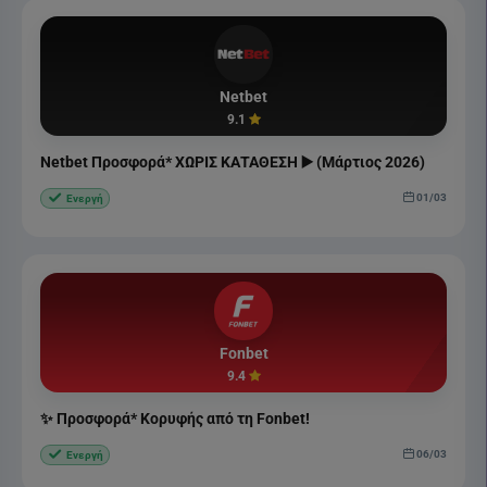
Netbet
9.1
Netbet Προσφορά* ΧΩΡΙΣ ΚΑΤΑΘΕΣΗ ▶️ (Μάρτιος 2026)
01/03
Ενεργή
Fonbet
9.4
✨ Προσφορά* Κορυφής από τη Fonbet!
06/03
Ενεργή