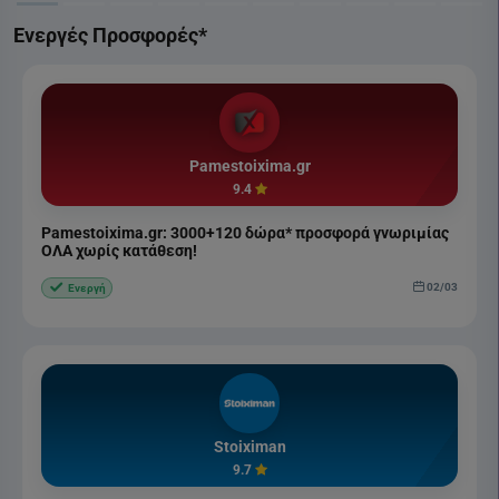
Ενεργές Προσφορές*
Pamestoixima.gr
9.4
Pamestoixima.gr: 3000+120 δώρα* προσφορά γνωριμίας
ΟΛΑ χωρίς κατάθεση!
02/03
Ενεργή
Stoiximan
9.7