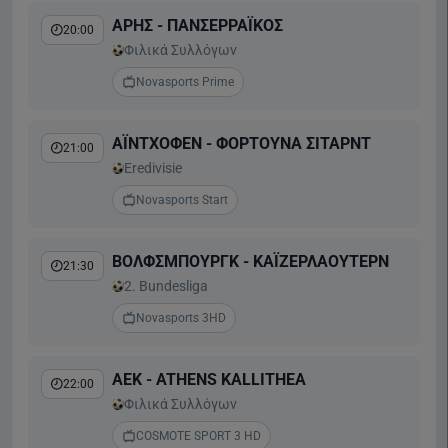
ΑΡΗΣ - ΠΑΝΣΕΡΡΑΪΚΟΣ
20:00
Φιλικά Συλλόγων
Novasports Prime
ΑΪΝΤΧΟΦΕΝ - ΦΟΡΤΟΥΝΑ ΣΙΤΑΡΝΤ
21:00
Eredivisie
Novasports Start
ΒΟΛΦΣΜΠΟΥΡΓΚ - ΚΑΪΖΕΡΛΑΟΥΤΕΡΝ
21:30
2. Bundesliga
Novasports 3HD
ΑΕΚ - ATHENS KALLITHEA
22:00
Φιλικά Συλλόγων
COSMOTE SPORT 3 HD