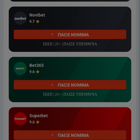
Novibet
9.7
ΠΑΙΞΕ ΝΟΜΙΜΑ
ΕΕΕΠ | 21+ | ΠΑΙΞΕ ΥΠΕΥΘΥΝΑ
Bet365
9.6
ΠΑΙΞΕ ΝΟΜΙΜΑ
ΕΕΕΠ | 21+ | ΠΑΙΞΕ ΥΠΕΥΘΥΝΑ
Superbet
9.6
ΠΑΙΞΕ ΝΟΜΙΜΑ