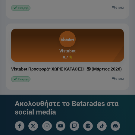
01/03
Ενεργή
Vistabet
8.7
Vistabet Προσφορά* ΧΩΡΙΣ ΚΑΤΑΘΕΣΗ 🎁 (Μάρτιος 2026)
01/03
Ενεργή
Ακολουθήστε το Betarades στα
social media
facebook social link
x social link
instagram social link
youtube social link
twitch social link
spotify social link
tiktok social link
discord soci