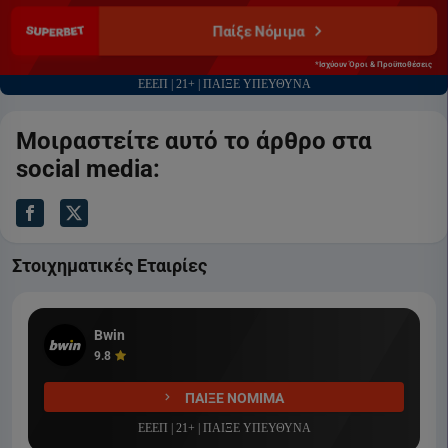
Παίξε Νόμιμα
*Ισχύουν Όροι & Προϋποθέσεις
ΕΕΕΠ | 21+ | ΠΑΙΞΕ ΥΠΕΥΘΥΝΑ
Μοιραστείτε αυτό το άρθρο στα
social media:
Στοιχηματικές Εταιρίες
Bwin
9.8
ΠΑΙΞΕ ΝΟΜΙΜΑ
ΕΕΕΠ | 21+ | ΠΑΙΞΕ ΥΠΕΥΘΥΝΑ