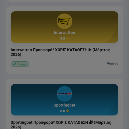
Interwetten
9.3
Interwetten Προσφορά* ΧΩΡΙΣ ΚΑΤΑΘΕΣΗ ▶️ (Μάρτιος
2026)
06/03
Ενεργή
Sportingbet
8.8
Sportingbet Προσφορά* ΧΩΡΙΣ ΚΑΤΑΘΕΣΗ 🎁 (Μάρτιος
2026)