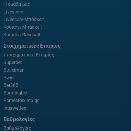
Η ομάδα μας
Livescore
Livescore Μπάσκετ
Κουπόνι Μπάσκετ
Κουπόνι Baseball
Στοιχηματικές Εταιρίες
Στοιχηματικές Εταιρίες
Superbet
Stoiximan
Bwin
Bet365
Sportingbet
Pamestoixima.gr
Interwetten
Βαθμολογίες
Βαθμολογίες