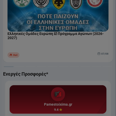
Ελληνικές Ομάδες Ευρώπη ☑️ Πρόγραμμα Αγώνων (2026-
2027)
07/08
Hot
Ενεργές Προσφορές*
Pamestoixima.gr
9.4