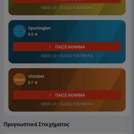
ΕΕΕΠ | 21+ | ΠΑΙΞΕ ΥΠΕΥΘΥΝΑ
Sportingbet
8.8
ΠΑΙΞΕ ΝΟΜΙΜΑ
ΕΕΕΠ | 21+ | ΠΑΙΞΕ ΥΠΕΥΘΥΝΑ
Vistabet
8.7
ΠΑΙΞΕ ΝΟΜΙΜΑ
ΕΕΕΠ | 21+ | ΠΑΙΞΕ ΥΠΕΥΘΥΝΑ
Προγνωστικά Στοιχήματος