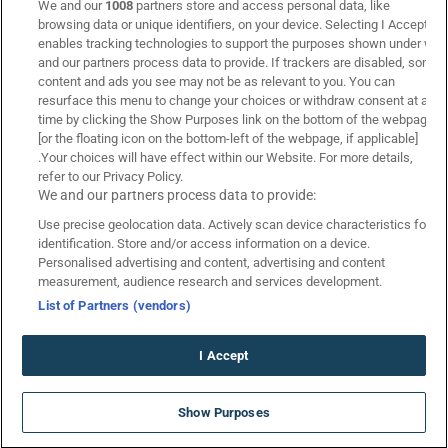
We and our
1008
partners store and access personal data, like
browsing data or unique identifiers, on your device. Selecting I Accept
enables tracking technologies to support the purposes shown under we
and our partners process data to provide. If trackers are disabled, some
content and ads you see may not be as relevant to you. You can
resurface this menu to change your choices or withdraw consent at any
time by clicking the Show Purposes link on the bottom of the webpage
[or the floating icon on the bottom-left of the webpage, if applicable]
.Your choices will have effect within our Website. For more details,
refer to our Privacy Policy.
Επικοινωνία
Links
We and our partners process data to provide:
Use precise geolocation data. Actively scan device characteristics for
Όροι Χρήσης
Πολιτική Απορρήτου
identification. Store and/or access information on a device.
Personalised advertising and content, advertising and content
Πολιτική Χρήσης Cookies
Υπεύθυνος Στοιχηματισμός
measurement, audience research and services development.
List of Partners (vendors)
Betarades Business Model
Editorial Policy
I Accept
Promo Code SUMMER710 για… 710
Δώρα* ΧΩΡΙΣ ΚΑΤΑΘΕΣΗ
Show Purposes
*Ισχύουν Όροι & Προϋποθέσεις