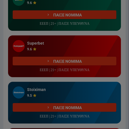
9.6
ΠΑΙΞΕ ΝΟΜΙΜΑ
ΕΕΕΠ | 21+ | ΠΑΙΞΕ ΥΠΕΥΘΥΝΑ
Superbet
9.6
ΠΑΙΞΕ ΝΟΜΙΜΑ
ΕΕΕΠ | 21+ | ΠΑΙΞΕ ΥΠΕΥΘΥΝΑ
Stoiximan
9.5
ΠΑΙΞΕ ΝΟΜΙΜΑ
ΕΕΕΠ | 21+ | ΠΑΙΞΕ ΥΠΕΥΘΥΝΑ