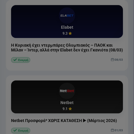
Elabet
9.3
Η Κυριακή έχει ντερμπάρες Ολυμπιακός – ΠΑΟΚ και
Μίλαν – Ίντερ, αλλά στην Elabet δεν έχει Γκανιότα (08/03)
08/03
Ενεργή
Netbet
9.1
Netbet Προσφορά* ΧΩΡΙΣ ΚΑΤΑΘΕΣΗ ▶️ (Μάρτιος 2026)
01/03
Ενεργή