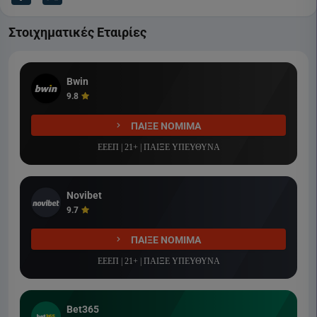
Στοιχηματικές Εταιρίες
Bwin
9.8
ΠΑΙΞΕ ΝΟΜΙΜΑ
ΕΕΕΠ | 21+ | ΠΑΙΞΕ ΥΠΕΥΘΥΝΑ
Novibet
9.7
ΠΑΙΞΕ ΝΟΜΙΜΑ
ΕΕΕΠ | 21+ | ΠΑΙΞΕ ΥΠΕΥΘΥΝΑ
Bet365