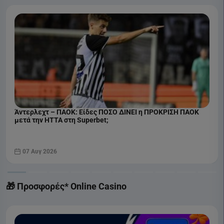
Άντερλεχτ – ΠΑΟΚ: Είδες ΠΟΣΟ ΔΙΝΕΙ η ΠΡΟΚΡΙΣΗ ΠΑΟΚ
μετά την ΗΤΤΑ στη Superbet;
07 Αυγ 2026
🎁 Προσφορές* Online Casino