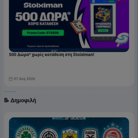
500 Δώρα* χωρίς κατάθεση στη Stoiximan!
07 Αυγ 2026
📝 Δημοφιλή