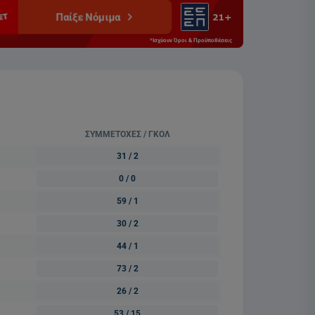
Παίξε Νόμιμα
*Ισχύουν Όροι & Προϋποθέσεις
Σάββατο
15 Αυγούστου
ΣΥΜΜΕΤΟΧΕΣ / ΓΚΟΛ
31 / 2
0 / 0
59 / 1
30 / 2
44 / 1
73 / 2
26 / 2
53 / 15