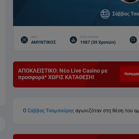
Σάββας Τσ
ΘΕΣΗ
ΕΤΟΣ ΓΕΝΗΣΗΣ
ΑΜΥΝΤΙΚΟΣ
1987 (39 Χρονών)
ΑΠΟΚΛΕΙΣΤΙΚΟ: Νέο Live Casino με
προσφορά* ΧΩΡΙΣ ΚΑΤΑΘΕΣΗ!
O
Σάββας Τσαμπούρης
αγωνιζόταν στη θέση του αμ