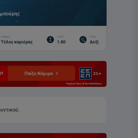
αμπούρης
ΟΜΑΔΑ
ΥΨΟΣ
ΠΟΔΙ
Τέλος καριέρας
1.80
Δεξί
Παίξε Νόμιμα
*Ισχύουν Όροι & Προϋποθέσεις
υντικού.