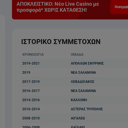
ΑΠΟΚΛΕΙΣΤΙΚΟ: Νέο Live Casino με
προσφορά* ΧΩΡΙΣ ΚΑΤΑΘΕΣΗ!
Τρίτη
Τετάρτη
Πέμπτη
Παρασκευή
11 Αυγούστου
12 Αυγούστου
13 Αυγούστου
14 Αυγούστου
ΙΣΤΟΡΙΚΟ ΣΥΜΜΕΤΟΧΩΝ
ΧΡΟΝΟΛΟΓΙΑ
ΟΜΑΔΑ
2019-2021
ΑΠΟΛΛΩΝ ΣΜΥΡΝΗΣ
2019
ΝΕΑ ΣΑΛΑΜΙΝΑ
2017-2019
ΛΕΒΑΔΕΙΑΚΟΣ
2016-2017
ΝΕΑ ΣΑΛΑΜΙΝΑ
2014-2016
ΚΑΛΛΟΝΗ
2010-2014
ΑΣΤΕΡΑΣ ΤΡΙΠΟΛΗΣ
2008-2010
ΑΙΓΑΛΕΩ
2006-2008
ΧΑΪΔΑΡΙ