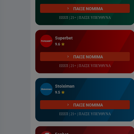
ΠΑΙΞΕ ΝΟΜΙΜΑ
ΕΕΕΠ | 21+ | ΠΑΙΞΕ ΥΠΕΥΘΥΝΑ
Superbet
9.6
ΠΑΙΞΕ ΝΟΜΙΜΑ
ΕΕΕΠ | 21+ | ΠΑΙΞΕ ΥΠΕΥΘΥΝΑ
Stoiximan
9.5
ΠΑΙΞΕ ΝΟΜΙΜΑ
ΕΕΕΠ | 21+ | ΠΑΙΞΕ ΥΠΕΥΘΥΝΑ