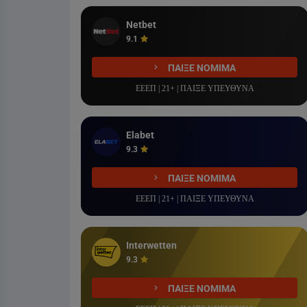
Netbet
9.1
ΠΑΙΞΕ ΝΟΜΙΜΑ
ΕΕΕΠ | 21+ | ΠΑΙΞΕ ΥΠΕΥΘΥΝΑ
Elabet
9.3
ΠΑΙΞΕ ΝΟΜΙΜΑ
ΕΕΕΠ | 21+ | ΠΑΙΞΕ ΥΠΕΥΘΥΝΑ
Interwetten
9.3
ΠΑΙΞΕ ΝΟΜΙΜΑ