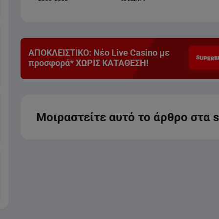
ΑΠΟΚΛΕΙΣΤΙΚΟ: Νέο Live Casino με
προσφορά* ΧΩΡΙΣ ΚΑΤΑΘΕΣΗ!
Μοιραστείτε αυτό το άρθρο στα s