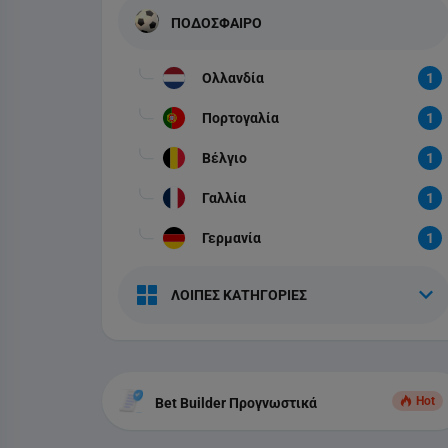
ΠΟΔΟΣΦΑΙΡΟ
Ολλανδία
1
Πορτογαλία
1
Βέλγιο
1
Γαλλία
1
Γερμανία
1
ΛΟΙΠΕΣ ΚΑΤΗΓΟΡΙΕΣ
Hot
Bet Builder Προγνωστικά