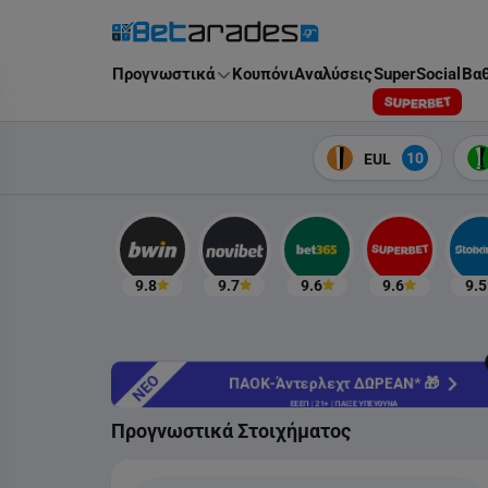
Στοίχημα
Προγνωστικά
Κουπόνι
Αναλύσεις
SuperSocial
Βαθ
10
EUL
9.8
9.7
9.6
9.6
9.5
ΝΕΟ
ΠΑΟK-Άντερλεχτ ΔΩΡΕΑΝ* 🎁
ΕΕΕΠ | 21+ | ΠΑΙΞΕ ΥΠΕΥΘΥΝΑ
Προγνωστικά Στοιχήματος