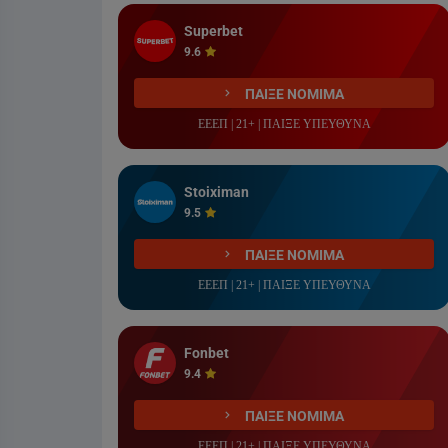
Superbet
9.6
ΠΑΙΞΕ ΝΟΜΙΜΑ
ΕΕΕΠ | 21+ | ΠΑΙΞΕ ΥΠΕΥΘΥΝΑ
Stoiximan
9.5
ΠΑΙΞΕ ΝΟΜΙΜΑ
ΕΕΕΠ | 21+ | ΠΑΙΞΕ ΥΠΕΥΘΥΝΑ
Fonbet
9.4
ΠΑΙΞΕ ΝΟΜΙΜΑ
ΕΕΕΠ | 21+ | ΠΑΙΞΕ ΥΠΕΥΘΥΝΑ