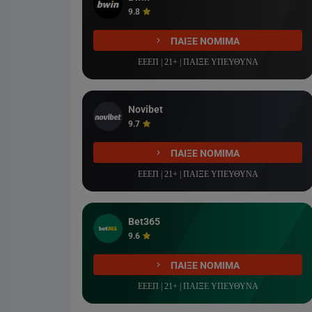
9.8
ΠΑΙΞΕ ΝΟΜΙΜΑ
ΕΕΕΠ | 21+ | ΠΑΙΞΕ ΥΠΕΥΘΥΝΑ
Novibet
9.7
ΠΑΙΞΕ ΝΟΜΙΜΑ
ΕΕΕΠ | 21+ | ΠΑΙΞΕ ΥΠΕΥΘΥΝΑ
Bet365
9.6
ΠΑΙΞΕ ΝΟΜΙΜΑ
ΕΕΕΠ | 21+ | ΠΑΙΞΕ ΥΠΕΥΘΥΝΑ