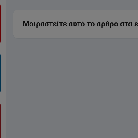
Μοιραστείτε αυτό το άρθρο στα s