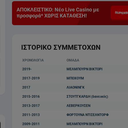
ΑΠΟΚΛΕΙΣΤΙΚΟ: Νέο Live Casino με
προσφορά* ΧΩΡΙΣ ΚΑΤΑΘΕΣΗ!
ΙΣΤΟΡΙΚΟ ΣΥΜΜΕΤΟΧΩΝ
ΧΡΟΝΟΛΟΓΙΑ
ΟΜΑΔΑ
2019-
ΜΕΛΜΠΟΥΡΝ ΒΙΚΤΟΡΙ
2017-2019
ΜΠΟΧΟΥΜ
2017
ΛΙΑΟΝΙΝΓΚ
2015-2016
ΣΤΟΥΤΓΚΑΡΔΗ (δανεικός)
2013-2017
ΛΕΒΕΡΚΟΥΣΕΝ
2011-2013
ΦΟΡΤΟΥΝΑ ΝΤΙΣΕΛΝΤΟΡΦ
2009-2011
ΜΕΛΜΠΟΥΡΝ ΒΙΚΤΟΡΙ