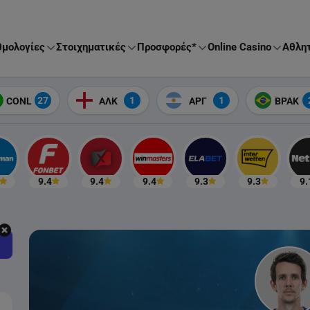
μολογίες
Στοιχηματικές
Προσφορές*
Online Casino
Αθλητ
27
1
1
CONL
ΑΛΚ
ΑΡΓ
ΒΡΑΚ
9.4
9.4
9.4
9.3
9.3
9.