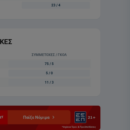
23 / 4
ΙΚΕΣ
ΣΥΜΜΕΤΟΧΕΣ / ΓΚΟΛ
75 / 5
5 / 0
11 / 3
Παίξε Νόμιμα
*Ισχύουν Όροι & Προϋποθέσεις