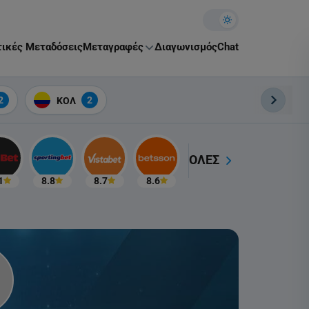
Theme toggle
ικές Μεταδόσεις
Μεταγραφές
Διαγωνισμός
Chat
2
2
ΚΟΛ
ΟΛΕΣ
1
8.8
8.7
8.6