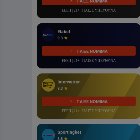
ΠΑΙΞΕ ΝΟΜΙΜΑ
ΕΕΕΠ | 21+ | ΠΑΙΞΕ ΥΠΕΥΘΥΝΑ
Elabet
9.3
ΠΑΙΞΕ ΝΟΜΙΜΑ
ΕΕΕΠ | 21+ | ΠΑΙΞΕ ΥΠΕΥΘΥΝΑ
Interwetten
9.3
ΠΑΙΞΕ ΝΟΜΙΜΑ
ΕΕΕΠ | 21+ | ΠΑΙΞΕ ΥΠΕΥΘΥΝΑ
Sportingbet
8.8