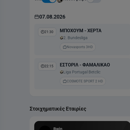
07.08.2026
ΜΠΟΧΟΥΜ - ΧΕΡΤΑ
21:30
2. Bundesliga
Novasports 3HD
ΕΣΤΟΡΙΛ - ΦΑΜΑΛΙΚΑΟ
22:15
Liga Portugal Betclic
COSMOTE SPORT 2 HD
Στοιχηματικές Εταιρίες
Bwin