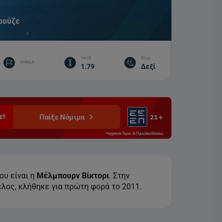
ρούζε
ΥΨΟΣ
ΠΟΔΙ
ΟΜΑΔΑ
1.79
Δεξί
Παίξε Νόμιμα
*Ισχύουν Όροι & Προϋποθέσεις
ου είναι η
Μέλμπουρν Βίκτορι
. Στην
έλος, κλήθηκε για πρώτη φορά το 2011.