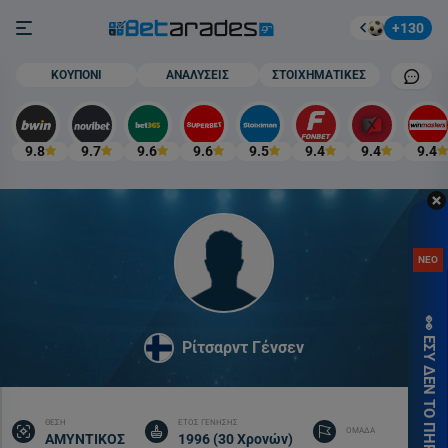
Στοίχημα
Burger button
+130
Mobile champ
ΚΟΥΠΟΝΙ
ΑΝΑΛΥΣΕΙΣ
ΣΤΟΙΧΗΜΑΤΙΚΕΣ
9.8
9.7
9.6
9.6
9.5
9.4
9.4
9.4
ΝΕΟ
ΝΕ
ΠΡ
👀 ΕΣΥ ΔΕΝ ΤΟ ΠΗΡΕΣ; 🎁
ΓΝ
Ρίτσαρντ Γένσεν
στη
Εγγ
από
ΘΕΣΗ
ΕΤΟΣ ΓΕΝΗΣΗΣ
ΟΜΑΔΑ
ΑΜΥΝΤΙΚΟΣ
1996 (30 Χρονών)
*Ισ