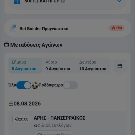
ΛΟΙΠΕΣ ΚΑΤΗΓΟΡΙΕΣ
Hot
Bet Builder Προγνωστικά
📺 Μεταδόσεις Αγώνων
Σήμερα
Αύριο
Δευτέρα
Τρίτη
8 Αυγούστου
9 Αυγούστου
10 Αυγούστου
11 Αυγούσ
Όλα
Ποδόσφαιρο
08.08.2026
ΑΡΗΣ - ΠΑΝΣΕΡΡΑΪΚΟΣ
20:00
Φιλικά Συλλόγων
Novasports Prime