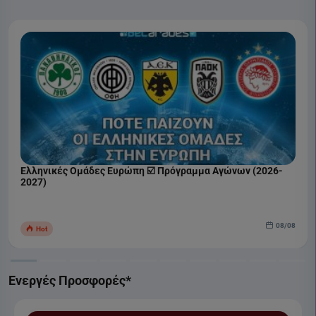
Ελληνικές Ομάδες Ευρώπη ☑️ Πρόγραμμα Αγώνων (2026-
2027)
08/08
Hot
Ενεργές Προσφορές*