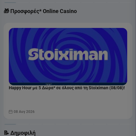
🎁 Προσφορές* Online Casino
Happy Hour με 5 Δώρα* σε όλους από τη Stoiximan (08/08)!
08 Αυγ 2026
📝 Δημοφιλή