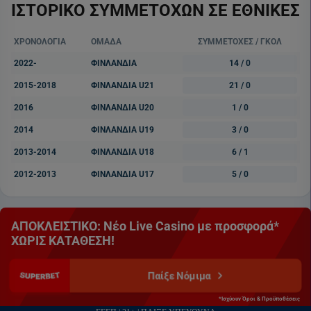
ΙΣΤΟΡΙΚΟ ΣΥΜΜΕΤΟΧΩΝ ΣΕ ΕΘΝΙΚΕΣ
ΧΡΟΝΟΛΟΓΙΑ
ΟΜΑΔΑ
ΣΥΜΜΕΤΟΧΕΣ / ΓΚΟΛ
2022-
ΦΙΝΛΑΝΔΙΑ
14 / 0
2015-2018
ΦΙΝΛΑΝΔΙΑ U21
21 / 0
2016
ΦΙΝΛΑΝΔΙΑ U20
1 / 0
2014
ΦΙΝΛΑΝΔΙΑ U19
3 / 0
2013-2014
ΦΙΝΛΑΝΔΙΑ U18
6 / 1
2012-2013
ΦΙΝΛΑΝΔΙΑ U17
5 / 0
ΑΠΟΚΛΕΙΣΤΙΚΟ: Νέο Live Casino με προσφορά*
ΧΩΡΙΣ ΚΑΤΑΘΕΣΗ!
Παίξε Νόμιμα
*Ισχύουν Όροι & Προϋποθέσεις