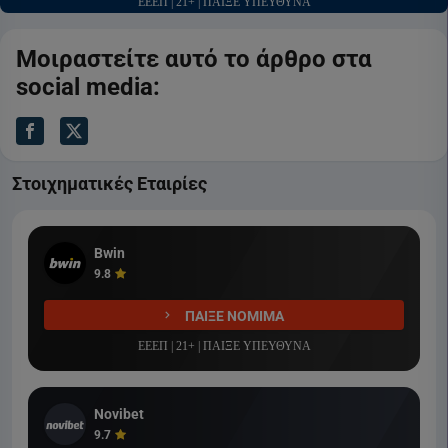
ΕΕΕΠ | 21+ | ΠΑΙΞΕ ΥΠΕΥΘΥΝΑ
Μοιραστείτε αυτό το άρθρο στα
social media:
Στοιχηματικές Εταιρίες
Bwin
9.8
ΠΑΙΞΕ ΝΟΜΙΜΑ
ΕΕΕΠ | 21+ | ΠΑΙΞΕ ΥΠΕΥΘΥΝΑ
Novibet
9.7