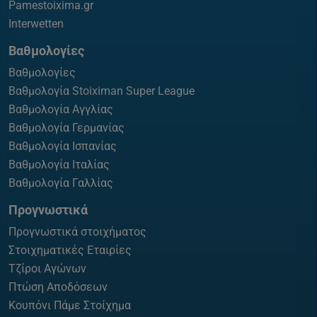
Pamestoixima.gr
Interwetten
Βαθμολογίες
Βαθμολογίες
Βαθμολογία Stoiximan Super League
Βαθμολογία Αγγλίας
Βαθμολογία Γερμανίας
Βαθμολογία Ισπανίας
Βαθμολογία Ιταλίας
Βαθμολογία Γαλλίας
Προγνωστικά
Προγνωστικά στοιχήματος
Στοιχηματικές Εταιρίες
Τζίροι Αγώνων
Πτώση Αποδόσεων
Κουπόνι Πάμε Στοίχημα