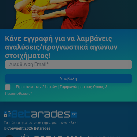
Κάνε εγγραφή για να λαμβάνεις
αναλύσεις/προγνωστικά αγώνων
στοιχήματος!
Υποβολή
Είμαι άνω των 21 ετών | Συμφωνώ με τους Όρους &
Προϋποθέσεις*
© Copyright 2026 Betarades