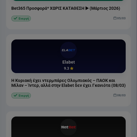
Bet365 Προσφορά* ΧΩΡΙΣ ΚΑΤΑΘΕΣΗ ▶️ (Μάρτιος 2026)
05/03
Ενεργή
Elabet
9.3
Η Κυριακή έχει ντερμπάρες Ολυμπιακός – ΠΑΟΚ και
Μίλαν – Ίντερ, αλλά στην Elabet δεν έχει Γκανιότα (08/03)
08/03
Ενεργή