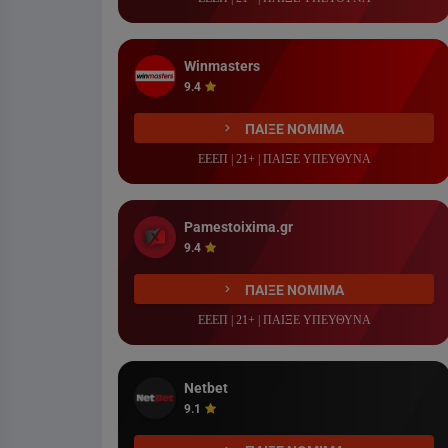
Winmasters
9.4
ΠΑΙΞΕ ΝΟΜΙΜΑ
ΕΕΕΠ | 21+ | ΠΑΙΞΕ ΥΠΕΥΘΥΝΑ
Pamestoixima.gr
9.4
ΠΑΙΞΕ ΝΟΜΙΜΑ
ΕΕΕΠ | 21+ | ΠΑΙΞΕ ΥΠΕΥΘΥΝΑ
Netbet
9.1