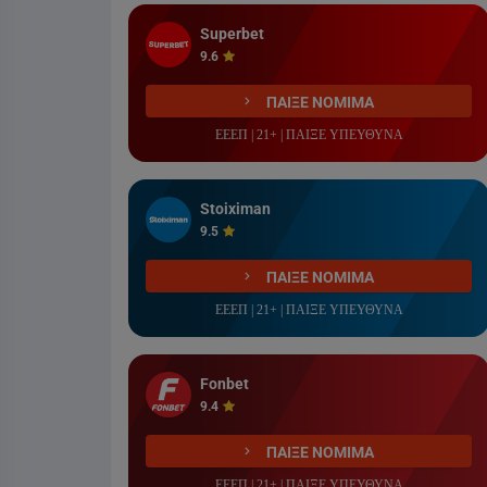
Superbet
9.6
ΠΑΙΞΕ ΝΟΜΙΜΑ
ΕΕΕΠ | 21+ | ΠΑΙΞΕ ΥΠΕΥΘΥΝΑ
Stoiximan
9.5
ΠΑΙΞΕ ΝΟΜΙΜΑ
ΕΕΕΠ | 21+ | ΠΑΙΞΕ ΥΠΕΥΘΥΝΑ
Fonbet
9.4
ΠΑΙΞΕ ΝΟΜΙΜΑ
ΕΕΕΠ | 21+ | ΠΑΙΞΕ ΥΠΕΥΘΥΝΑ