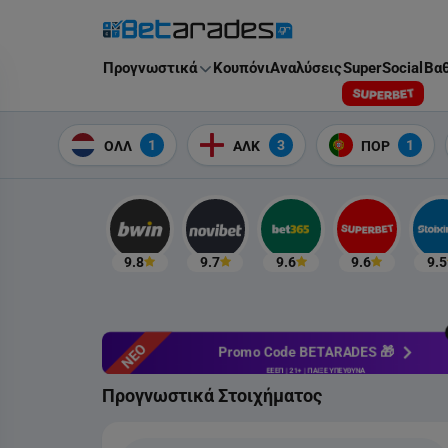
Στοίχημα
Προγνωστικά
Κουπόνι
Αναλύσεις
SuperSocial
Βαθ
1
3
1
ΟΛΛ
ΑΛΚ
ΠΟΡ
9.8
9.7
9.6
9.6
9.5
ΝΕΟ
Promo Code BETARADES 🎁
ΕΕΕΠ | 21+ | ΠΑΙΞΕ ΥΠΕΥΘΥΝΑ
Προγνωστικά Στοιχήματος