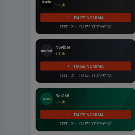
9.8
ΠΑΙΞΕ ΝΟΜΙΜΑ
ΕΕΕΠ | 21+ | ΠΑΙΞΕ ΥΠΕΥΘΥΝΑ
Novibet
9.7
ΠΑΙΞΕ ΝΟΜΙΜΑ
ΕΕΕΠ | 21+ | ΠΑΙΞΕ ΥΠΕΥΘΥΝΑ
Bet365
9.6
ΠΑΙΞΕ ΝΟΜΙΜΑ
ΕΕΕΠ | 21+ | ΠΑΙΞΕ ΥΠΕΥΘΥΝΑ