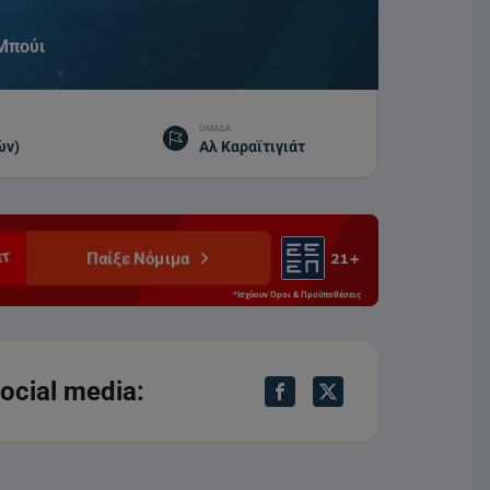
Μπούι
ΟΜΑΔΑ
ών)
Αλ Καραϊτιγιάτ
Παίξε Νόμιμα
*Ισχύουν Όροι & Προϋποθέσεις
ocial media:
Παρασκευή
14 Αυγούστου