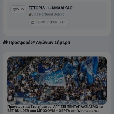
ΕΣΤΟΡΙΛ - ΦΑΜΑΛΙΚΑΟ
22:15
Liga Portugal Betclic
COSMOTE SPORT 2 HD
🎁 Προσφορές* Αγώνων Σήμερα
Προγνωστικά Στοιχήματος: ΑΓΓΙΖΕΙ ΠΕΝΤΑΠΛΑΣΙΑΣΜΟ το
BET BUILDER από ΜΠΟΧΟΥΜ – ΧΕΡΤΑ στη Winmasters