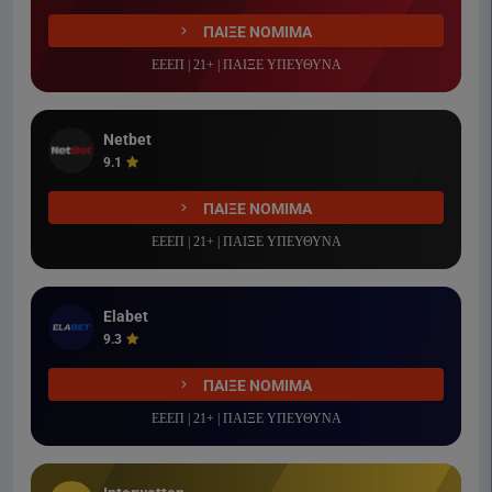
ΠΑΙΞΕ ΝΟΜΙΜΑ
ΕΕΕΠ | 21+ | ΠΑΙΞΕ ΥΠΕΥΘΥΝΑ
Netbet
9.1
ΠΑΙΞΕ ΝΟΜΙΜΑ
ΕΕΕΠ | 21+ | ΠΑΙΞΕ ΥΠΕΥΘΥΝΑ
Elabet
9.3
ΠΑΙΞΕ ΝΟΜΙΜΑ
ΕΕΕΠ | 21+ | ΠΑΙΞΕ ΥΠΕΥΘΥΝΑ