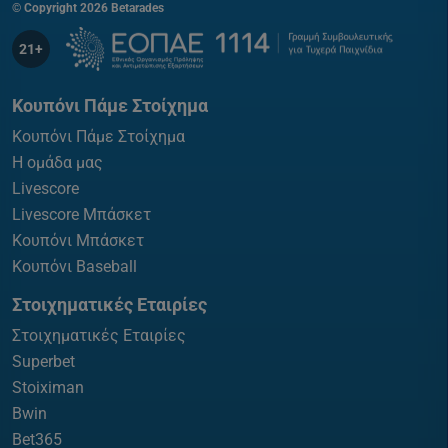
© Copyright 2026 Betarades
21+
Κουπόνι Πάμε Στοίχημα
Κουπόνι Πάμε Στοίχημα
Η ομάδα μας
Livescore
Livescore Μπάσκετ
Κουπόνι Μπάσκετ
Κουπόνι Baseball
Στοιχηματικές Εταιρίες
Στοιχηματικές Εταιρίες
Superbet
Stoiximan
Bwin
Bet365