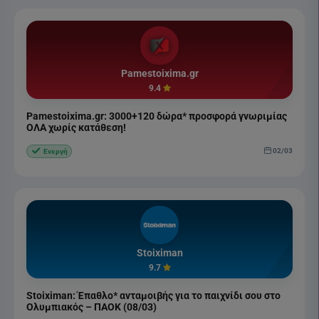
Pamestoixima.gr
9.4
Pamestoixima.gr: 3000+120 δώρα* προσφορά γνωριμίας
ΟΛΑ χωρίς κατάθεση!
02/03
Ενεργή
Stoiximan
9.7
Stoiximan: Έπαθλο* ανταμοιβής για το παιχνίδι σου στο
Ολυμπιακός – ΠΑΟΚ (08/03)