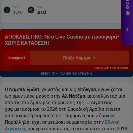
εδ
ΥΨΟΣ
ΠΟΔΙ
1.79
Δεξί
*Ισ
&
Πρ
ΑΠΟΚΛΕΙΣΤΙΚΟ: Νέο Live Casino με προσφορά*
ΕΓΓ
ΧΩΡΙΣ ΚΑΤΑΘΕΣΗ!
Παίξε Νόμιμα
*Ισχύουν Όροι & Προϋποθέσεις
ΕΕΕΠ | 21+ | ΠΑΙΞΕ ΥΠΕΥΘΥΝΑ
Ο
Ναμπίλ Εμάντ
, γνωστός και ως
Ντόνγκα
, αγωνίζεται
ως αμυντικός μέσος στην
Αλ Νάτζμα
, αποτελώντας μία
από τις πιο έμπειρες παρουσίες της. Ο Αιγύπτιος
χαφ,μετακόμισε το 2026 στη Σαουδική Αραβία έπειτα
από πολυετή παρουσία σε Πάιραμιντς και Ζάμαλεκ.
Παράλληλα, έχει σημειώσει συμμετοχές στην
Εθνική
Αιγύπτου
, πραγματοποιώντας το ντεμπούτο του το 2019