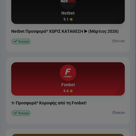
Netbet
9.1
Netbet Προσφορά* ΧΩΡΙΣ ΚΑΤΑΘΕΣΗ ▶️ (Μάρτιος 2026)
01/03
Ενεργή
Fonbet
9.4
✨ Προσφορά* Κορυφής από τη Fonbet!
06/03
Ενεργή