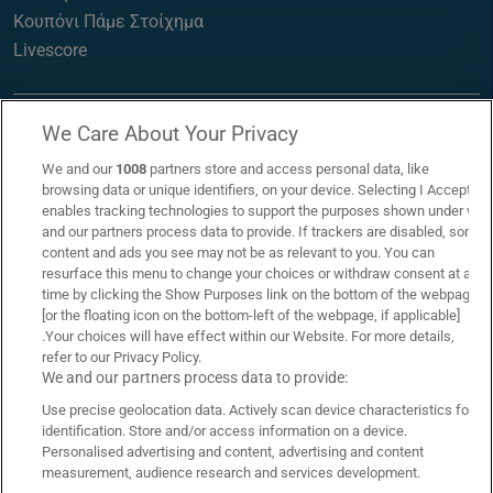
Κουπόνι Πάμε Στοίχημα
Livescore
We Care About Your Privacy
We and our
1008
partners store and access personal data, like
browsing data or unique identifiers, on your device. Selecting I Accept
enables tracking technologies to support the purposes shown under we
and our partners process data to provide. If trackers are disabled, some
content and ads you see may not be as relevant to you. You can
resurface this menu to change your choices or withdraw consent at any
time by clicking the Show Purposes link on the bottom of the webpage
[or the floating icon on the bottom-left of the webpage, if applicable]
.Your choices will have effect within our Website. For more details,
refer to our Privacy Policy.
Επικοινωνία
Links
We and our partners process data to provide:
Use precise geolocation data. Actively scan device characteristics for
Όροι Χρήσης
Πολιτική Απορρήτου
identification. Store and/or access information on a device.
Personalised advertising and content, advertising and content
Πολιτική Χρήσης Cookies
Υπεύθυνος Στοιχηματισμός
measurement, audience research and services development.