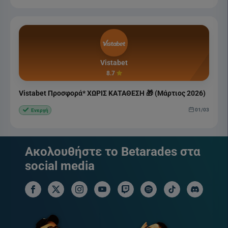
Vistabet
8.7
Vistabet Προσφορά* ΧΩΡΙΣ ΚΑΤΑΘΕΣΗ 🎁 (Μάρτιος 2026)
01/03
Ενεργή
Ακολουθήστε το Betarades στα
social media
facebook social link
x social link
instagram social link
youtube social link
twitch social link
spotify social link
tiktok social link
discord soci