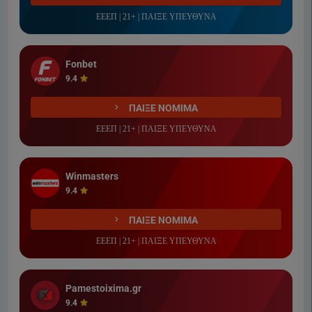
ΕΕΕΠ | 21+ | ΠΑΙΞΕ ΥΠΕΥΘΥΝΑ
Fonbet
9.4
ΠΑΙΞΕ ΝΟΜΙΜΑ
ΕΕΕΠ | 21+ | ΠΑΙΞΕ ΥΠΕΥΘΥΝΑ
Winmasters
9.4
ΠΑΙΞΕ ΝΟΜΙΜΑ
ΕΕΕΠ | 21+ | ΠΑΙΞΕ ΥΠΕΥΘΥΝΑ
Pamestoixima.gr
9.4