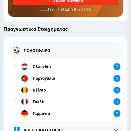
ΠΑΙΞΕ ΝΟΜΙΜΑ
ΕΕΕΠ | 21+ | ΠΑΙΞΕ ΥΠΕΥΘΥΝΑ
Προγνωστικά Στοιχήματος
ΠΟΔΟΣΦΑΙΡΟ
Ολλανδία
1
Πορτογαλία
1
Βέλγιο
1
Γαλλία
1
Γερμανία
1
ΛΟΙΠΕΣ ΚΑΤΗΓΟΡΙΕΣ