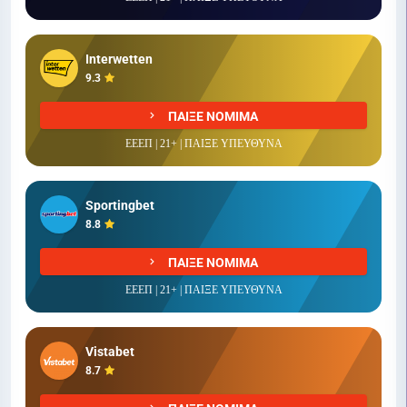
Interwetten
9.3
ΠΑΙΞΕ ΝΟΜΙΜΑ
ΕΕΕΠ | 21+ | ΠΑΙΞΕ ΥΠΕΥΘΥΝΑ
Sportingbet
8.8
ΠΑΙΞΕ ΝΟΜΙΜΑ
ΕΕΕΠ | 21+ | ΠΑΙΞΕ ΥΠΕΥΘΥΝΑ
Vistabet
8.7