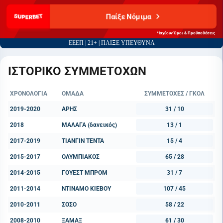
Παίξε Νόμιμα
*Ισχύουν Όροι & Προϋποθέσεις
ΕΕΕΠ | 21+ | ΠΑΙΞΕ ΥΠΕΥΘΥΝΑ
ΙΣΤΟΡΙΚΟ ΣΥΜΜΕΤΟΧΩΝ
ΧΡΟΝΟΛΟΓΙΑ
ΟΜΑΔΑ
ΣΥΜΜΕΤΟΧΕΣ / ΓΚΟΛ
2019-2020
ΑΡΗΣ
31 / 10
2018
ΜΑΛΑΓΑ (δανεικός)
13 / 1
2017-2019
ΤΙΑΝΓΙΝ ΤΕΝΤΑ
15 / 4
2015-2017
ΟΛΥΜΠΙΑΚΟΣ
65 / 28
2014-2015
ΓΟΥΕΣΤ ΜΠΡΟΜ
31 / 7
2011-2014
ΝΤΙΝΑΜΟ ΚΙΕΒΟΥ
107 / 45
2010-2011
ΣΟΣΟ
58 / 22
2008-2010
ΞΑΜΑΞ
61 / 30