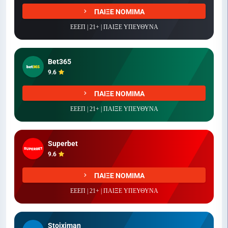
ΠΑΙΞΕ ΝΟΜΙΜΑ
ΕΕΕΠ | 21+ | ΠΑΙΞΕ ΥΠΕΥΘΥΝΑ
Bet365
9.6
ΠΑΙΞΕ ΝΟΜΙΜΑ
ΕΕΕΠ | 21+ | ΠΑΙΞΕ ΥΠΕΥΘΥΝΑ
Superbet
9.6
ΠΑΙΞΕ ΝΟΜΙΜΑ
ΕΕΕΠ | 21+ | ΠΑΙΞΕ ΥΠΕΥΘΥΝΑ
Stoiximan