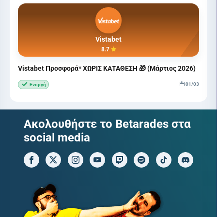
Vistabet
8.7
Vistabet Προσφορά* ΧΩΡΙΣ ΚΑΤΑΘΕΣΗ 🎁 (Μάρτιος 2026)
01/03
Ενεργή
Ακολουθήστε το Betarades στα
social media
facebook social link
x social link
instagram social link
youtube social link
twitch social link
spotify social link
tiktok social link
discord soci