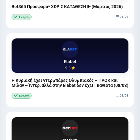
Bet365 Προσφορά* ΧΩΡΙΣ ΚΑΤΑΘΕΣΗ ▶️ (Μάρτιος 2026)
05/03
Ενεργή
Elabet
9.3
Η Κυριακή έχει ντερμπάρες Ολυμπιακός – ΠΑΟΚ και
Μίλαν – Ίντερ, αλλά στην Elabet δεν έχει Γκανιότα (08/03)
08/03
Ενεργή