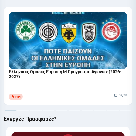
Ελληνικές Ομάδες Ευρώπη ☑️ Πρόγραμμα Αγώνων (2026-
2027)
07/08
Hot
Ενεργές Προσφορές*