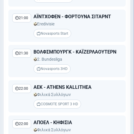
ΑΪΝΤΧΟΦΕΝ - ΦΟΡΤΟΥΝΑ ΣΙΤΑΡΝΤ
21:00
Eredivisie
Novasports Start
ΒΟΛΦΣΜΠΟΥΡΓΚ - ΚΑΪΖΕΡΛΑΟΥΤΕΡΝ
21:30
2. Bundesliga
Novasports 3HD
ΑΕΚ - ATHENS KALLITHEA
22:00
Φιλικά Συλλόγων
COSMOTE SPORT 3 HD
ΑΠΟΕΛ - ΚΗΦΙΣΙΑ
22:00
Φιλικά Συλλόγων