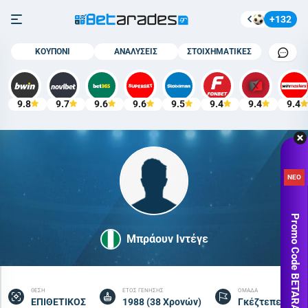
Στοίχημα
Burger button
+132
Mobile champ
ΚΟΥΠΟΝΙ
ΑΝΑΛΥΣΕΙΣ
ΣΤΟΙΧΗΜΑΤΙΚΕΣ
9.8
9.7
9.6
9.6
9.5
9.4
9.4
9.4
ΝΕΟ
ΝΕ
ΠΡ
Promo Code BETARADES 🎁
ΓΝ
Μπράουν Ιντέγε
στη
Εγγ
από
ΘΕΣΗ
ΕΤΟΣ ΓΕΝΗΣΗΣ
ΟΜΑΔΑ
ΕΠΙΘΕΤΙΚΟΣ
1988 (38 Χρονών)
Γκέζτεπε
*Ισ