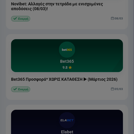
Novibet: Αλλαγές στην τετράδα με ενισχυμένες
αποδόσεις (08/03)!
08/03
Ενεργή
Bet365
9.8
Bet365 Προσφορά* ΧΩΡΙΣ ΚΑΤΑΘΕΣΗ ▶️ (Μάρτιος 2026)
05/03
Ενεργή
Elabet