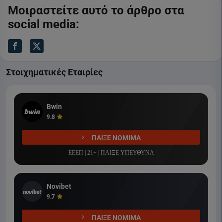
Μοιραστείτε αυτό το άρθρο στα
social media:
Στοιχηματικές Εταιρίες
Bwin
9.8
ΠΑΙΞΕ ΝΟΜΙΜΑ
ΕΕΕΠ | 21+ | ΠΑΙΞΕ ΥΠΕΥΘΥΝΑ
Novibet
9.7
ΠΑΙΞΕ ΝΟΜΙΜΑ