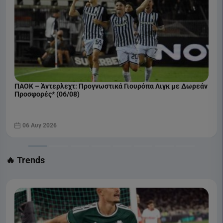
ΠΑΟΚ – Άντερλεχτ: Προγνωστικά Γιουρόπα Λιγκ με Δωρεάν
Προσφορές* (06/08)
06 Αυγ 2026
🔥 Trends