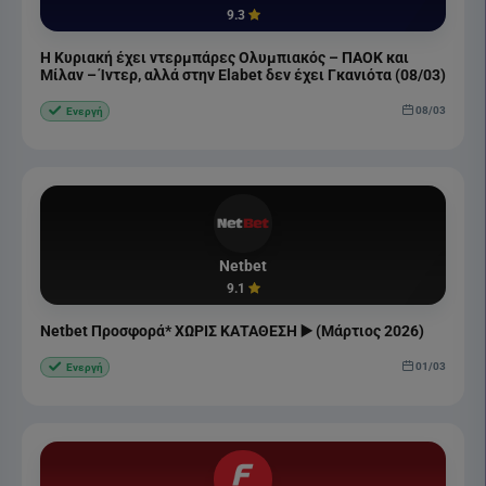
9.3
Η Κυριακή έχει ντερμπάρες Ολυμπιακός – ΠΑΟΚ και
Μίλαν – Ίντερ, αλλά στην Elabet δεν έχει Γκανιότα (08/03)
08/03
Ενεργή
Netbet
9.1
Netbet Προσφορά* ΧΩΡΙΣ ΚΑΤΑΘΕΣΗ ▶️ (Μάρτιος 2026)
01/03
Ενεργή