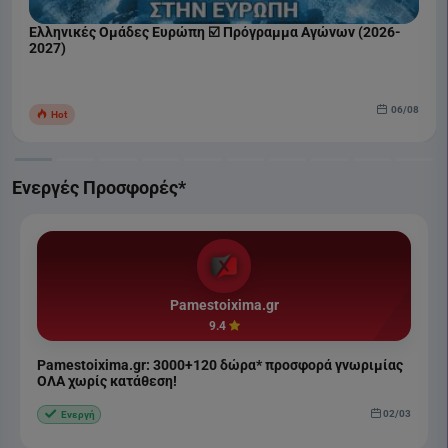
Ελληνικές Ομάδες Ευρώπη ☑️ Πρόγραμμα Αγώνων (2026-
2027)
06/08
Hot
Ενεργές Προσφορές*
Pamestoixima.gr
9.4
Pamestoixima.gr: 3000+120 δώρα* προσφορά γνωριμίας
ΟΛΑ χωρίς κατάθεση!
02/03
Ενεργή