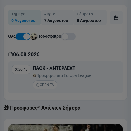
Σήμερα
Αύριο
Σάββατο
Κυριακή
6 Αυγούστου
7 Αυγούστου
8 Αυγούστου
9 Αυγούστ
Όλα
Ποδόσφαιρο
06.08.2026
ΠΑΟΚ - ΑΝΤΕΡΛΕΧΤ
20:45
Προκριματικά Europa League
OPEN TV
🎁 Προσφορές* Αγώνων Σήμερα