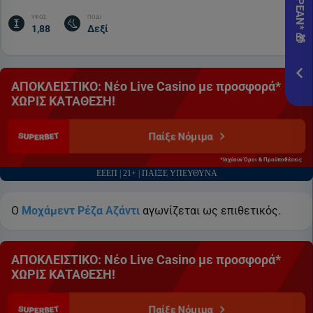
Pame
εδώ!
ΥΨΟΣ
ΠΟΔΙ
1,88
Δεξί
*Ισχ
Προ
ΑΠΟΚΛΕΙΣΤΙΚΟ: Νέο Live Casino με προσφορά*
ΕΓΓ
ΧΩΡΙΣ ΚΑΤΑΘΕΣΗ!
Παίξε Νόμιμα
*Ισχύουν Όροι & Προϋποθέσεις
ΕΕΕΠ | 21+ | ΠΑΙΞΕ ΥΠΕΥΘΥΝΑ
O
Μοχάμεντ Ρέζα Αζάντι
αγωνίζεται ως επιθετικός.
ΑΠΟΚΛΕΙΣΤΙΚΟ: Νέο Live Casino με προσφορά*
ΧΩΡΙΣ ΚΑΤΑΘΕΣΗ!
Παίξε Νόμιμα