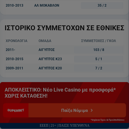
2010-2013
ΑΛ ΜΟΚΑΒΛΟΝ
35 / 2
ΙΣΤΟΡΙΚΟ ΣΥΜΜΕΤΟΧΩΝ ΣΕ ΕΘΝΙΚΕΣ
ΧΡΟΝΟΛΟΓΙΑ
ΟΜΑΔΑ
ΣΥΜΜΕΤΟΧΕΣ / ΓΚΟΛ
2011-
ΑΙΓΥΠΤΟΣ
103 / 8
2010-2015
ΑΙΓΥΠΤΟΣ Κ23
5 / 1
2009-2011
ΑΙΓΥΠΤΟΣ Κ20
7 / 2
ΑΠΟΚΛΕΙΣΤΙΚΟ: Νέο Live Casino με προσφορά*
ΧΩΡΙΣ ΚΑΤΑΘΕΣΗ!
Παίξε Νόμιμα
*Ισχύουν Όροι & Προϋποθέσεις
ΕΕΕΠ | 21+ | ΠΑΙΞΕ ΥΠΕΥΘΥΝΑ