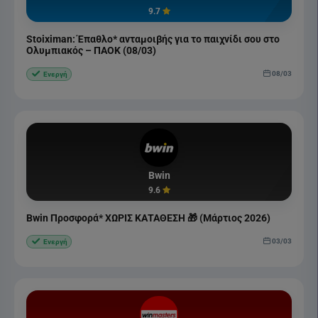
9.7
Stoiximan: Έπαθλο* ανταμοιβής για το παιχνίδι σου στο
Ολυμπιακός – ΠΑΟΚ (08/03)
08/03
Ενεργή
Bwin
9.6
Bwin Προσφορά* ΧΩΡΙΣ ΚΑΤΑΘΕΣΗ 🎁 (Μάρτιος 2026)
03/03
Ενεργή