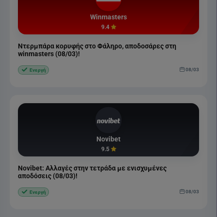
Winmasters
9.4
Ντερμπάρα κορυφής στο Φάληρο, αποδοσάρες στη
winmasters (08/03)!
08/03
Ενεργή
Novibet
9.5
Novibet: Αλλαγές στην τετράδα με ενισχυμένες
αποδόσεις (08/03)!
08/03
Ενεργή