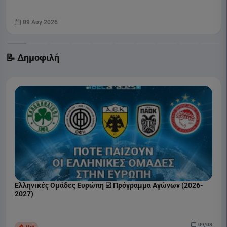
09 Αυγ 2026
📝 Δημοφιλή
Ελληνικές Ομάδες Ευρώπη ☑️ Πρόγραμμα Αγώνων (2026-
2027)
09/08