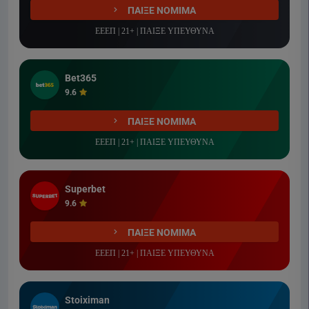
ΠΑΙΞΕ ΝΟΜΙΜΑ
ΕΕΕΠ | 21+ | ΠΑΙΞΕ ΥΠΕΥΘΥΝΑ
Bet365
9.6
ΠΑΙΞΕ ΝΟΜΙΜΑ
ΕΕΕΠ | 21+ | ΠΑΙΞΕ ΥΠΕΥΘΥΝΑ
Superbet
9.6
ΠΑΙΞΕ ΝΟΜΙΜΑ
ΕΕΕΠ | 21+ | ΠΑΙΞΕ ΥΠΕΥΘΥΝΑ
Stoiximan