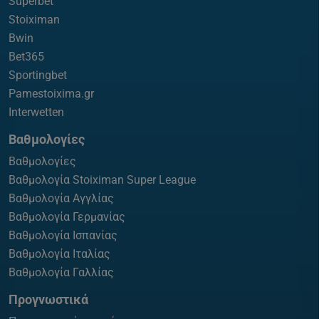
Superbet
Stoiximan
Bwin
Bet365
Sportingbet
Pamestoixima.gr
Interwetten
Βαθμολογίες
Βαθμολογίες
Βαθμολογία Stoiximan Super League
Βαθμολογία Αγγλίας
Βαθμολογία Γερμανίας
Βαθμολογία Ισπανίας
Βαθμολογία Ιταλίας
Βαθμολογία Γαλλίας
Προγνωστικά