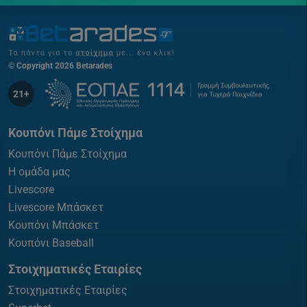
© Copyright 2026 Betarades
21+
Κουπόνι Πάμε Στοίχημα
Κουπόνι Πάμε Στοίχημα
Η ομάδα μας
Livescore
Livescore Μπάσκετ
Κουπόνι Μπάσκετ
Κουπόνι Baseball
Στοιχηματικές Εταιρίες
Στοιχηματικές Εταιρίες