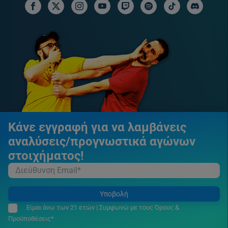
facebook social link
x social link
instagram social link
youtube social link
twitch social link
spotify social link
tiktok social link
discord soci
Κάνε εγγραφή για να λαμβάνεις
αναλύσεις/προγνωστικά αγώνων
στοιχήματος!
Υποβολή
Είμαι άνω των 21 ετών | Συμφωνώ με τους Όρους &
Προϋποθέσεις*