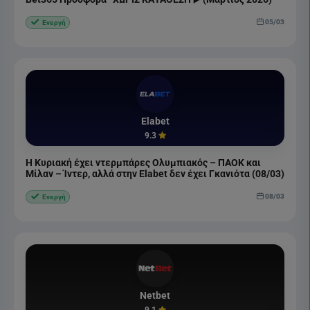
05/03
Ενεργή
Elabet
9.3
Η Κυριακή έχει ντερμπάρες Ολυμπιακός – ΠΑΟΚ και
Μίλαν – Ίντερ, αλλά στην Elabet δεν έχει Γκανιότα (08/03)
08/03
Ενεργή
Netbet
9.1