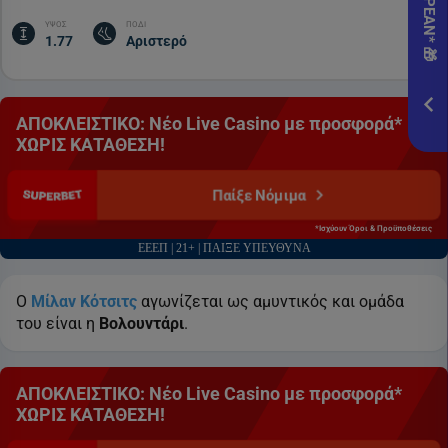
Pame
εδώ!
ΥΨΟΣ
ΠΟΔΙ
1.77
Αριστερό
*Ισχ
Προ
ΑΠΟΚΛΕΙΣΤΙΚΟ: Νέο Live Casino με προσφορά*
ΕΓΓ
ΧΩΡΙΣ ΚΑΤΑΘΕΣΗ!
Παίξε Νόμιμα
*Ισχύουν Όροι & Προϋποθέσεις
ΕΕΕΠ | 21+ | ΠΑΙΞΕ ΥΠΕΥΘΥΝΑ
O
Μίλαν Κότσιτς
αγωνίζεται ως αμυντικός και ομάδα
του είναι η
Βολουντάρι
.
ΑΠΟΚΛΕΙΣΤΙΚΟ: Νέο Live Casino με προσφορά*
ΧΩΡΙΣ ΚΑΤΑΘΕΣΗ!