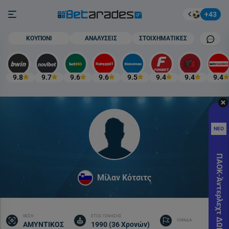
Στοίχημα
Burger button
+43
Mobile cham
ΚΟΥΠΟΝΙ
ΑΝΑΛΥΣΕΙΣ
ΣΤΟΙΧΗΜΑΤΙΚΕΣ
9.8
9.7
9.6
9.6
9.5
9.4
9.4
9.4
Καλο
Προ
ΝΕΟ
Γνωρ
ΧΩΡ
ΠΑΟK-Άντερλεχτ ΔΩΡΕΑΝ* 🎁
ΚΑΤ
Μίλαν Κότσιτς
Pro
SUM
Εγγρ
ΘΕΣΗ
ΕΤΟΣ ΓΕΝΗΣΗΣ
στο
ΟΜΑΔΑ
ΑΜΥΝΤΙΚΟΣ
1990 (36 Χρονών)