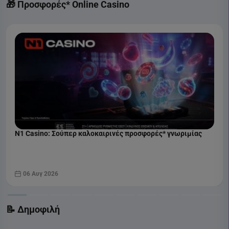
🎁 Προσφορές* Online Casino
N1 Casino: Σούπερ καλοκαιρινές προσφορές* γνωριμίας
06 Αυγ 2026
📝 Δημοφιλή