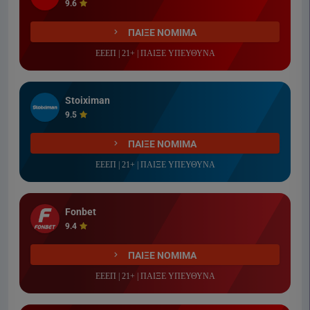
9.6
ΠΑΙΞΕ ΝΟΜΙΜΑ
ΕΕΕΠ | 21+ | ΠΑΙΞΕ ΥΠΕΥΘΥΝΑ
Stoiximan
9.5
ΠΑΙΞΕ ΝΟΜΙΜΑ
ΕΕΕΠ | 21+ | ΠΑΙΞΕ ΥΠΕΥΘΥΝΑ
Fonbet
9.4
ΠΑΙΞΕ ΝΟΜΙΜΑ
ΕΕΕΠ | 21+ | ΠΑΙΞΕ ΥΠΕΥΘΥΝΑ