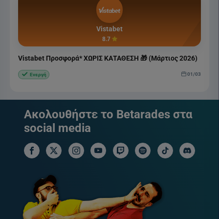
Vistabet
8.7
Vistabet Προσφορά* ΧΩΡΙΣ ΚΑΤΑΘΕΣΗ 🎁 (Μάρτιος 2026)
01/03
Ενεργή
Ακολουθήστε το Betarades στα
social media
facebook social link
x social link
instagram social link
youtube social link
twitch social link
spotify social link
tiktok social link
discord soci