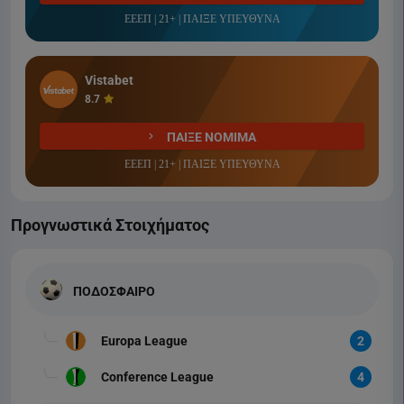
ΕΕΕΠ | 21+ | ΠΑΙΞΕ ΥΠΕΥΘΥΝΑ
Vistabet
8.7
ΠΑΙΞΕ ΝΟΜΙΜΑ
ΕΕΕΠ | 21+ | ΠΑΙΞΕ ΥΠΕΥΘΥΝΑ
Προγνωστικά Στοιχήματος
ΠΟΔΟΣΦΑΙΡΟ
Europa League
2
Conference League
4