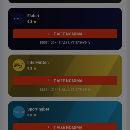
Elabet
9.3
ΠΑΙΞΕ ΝΟΜΙΜΑ
ΕΕΕΠ | 21+ | ΠΑΙΞΕ ΥΠΕΥΘΥΝΑ
Interwetten
9.3
ΠΑΙΞΕ ΝΟΜΙΜΑ
ΕΕΕΠ | 21+ | ΠΑΙΞΕ ΥΠΕΥΘΥΝΑ
Sportingbet
8.8
ΠΑΙΞΕ ΝΟΜΙΜΑ