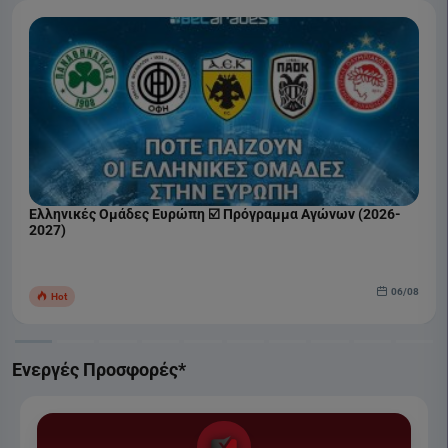
Ελληνικές Ομάδες Ευρώπη ☑️ Πρόγραμμα Αγώνων (2026-
2027)
06/08
Hot
Ενεργές Προσφορές*