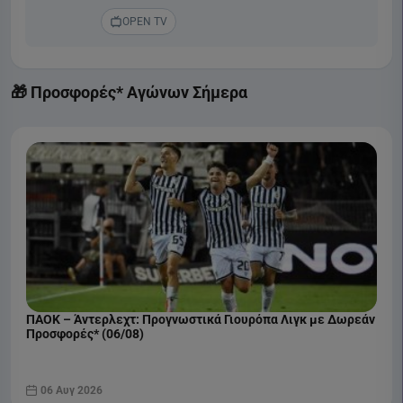
OPEN TV
🎁 Προσφορές* Αγώνων Σήμερα
ΠΑΟΚ – Άντερλεχτ: Προγνωστικά Γιουρόπα Λιγκ με Δωρεάν
Προσφορές* (06/08)
06 Αυγ 2026