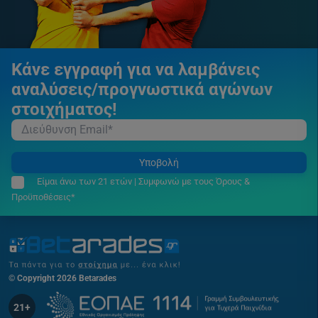
Κάνε εγγραφή για να λαμβάνεις
αναλύσεις/προγνωστικά αγώνων
στοιχήματος!
Υποβολή
Είμαι άνω των 21 ετών | Συμφωνώ με τους Όρους &
Προϋποθέσεις*
© Copyright 2026 Betarades
21+