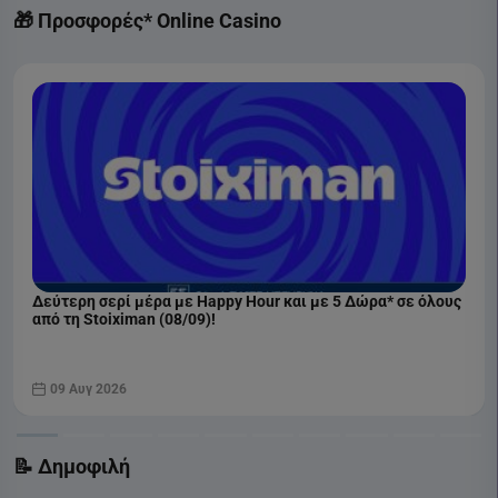
🎁 Προσφορές* Online Casino
Δεύτερη σερί μέρα με Happy Hour και με 5 Δώρα* σε όλους
από τη Stoiximan (08/09)!
09 Αυγ 2026
📝 Δημοφιλή