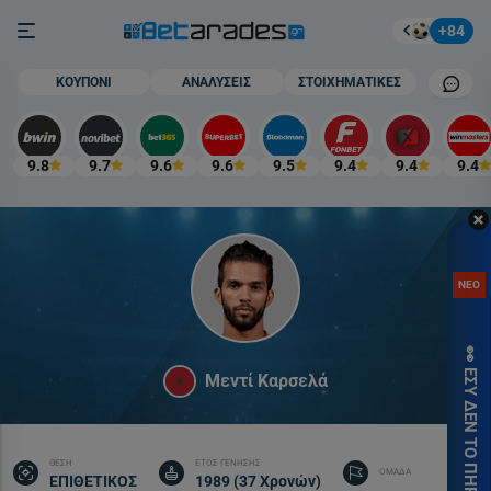
Στοίχημα
Burger button
+84
Mobile cham
ΚΟΥΠΟΝΙ
ΑΝΑΛΥΣΕΙΣ
ΣΤΟΙΧΗΜΑΤΙΚΕΣ
9.8
9.7
9.6
9.6
9.5
9.4
9.4
9.4
ΚΑΛΟ
ΝΕΟ
Προσ
ΧΩΡΙ
👀 ΕΣΥ ΔΕΝ ΤΟ ΠΗΡΕΣ; 🎁
Με 1
Μεντί Καρσελά
Εγγρ
Novib
εδώ 
ΘΕΣΗ
ΕΤΟΣ ΓΕΝΗΣΗΣ
ΟΜΑΔΑ
SUM
ΕΠΙΘΕΤΙΚΟΣ
1989 (37 Χρονών)