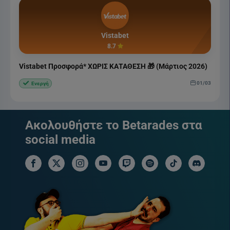
Vistabet
8.7
Vistabet Προσφορά* ΧΩΡΙΣ ΚΑΤΑΘΕΣΗ 🎁 (Μάρτιος 2026)
01/03
Ενεργή
Ακολουθήστε το Betarades στα
social media
facebook social link
x social link
instagram social link
youtube social link
twitch social link
spotify social link
tiktok social link
discord soci