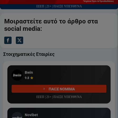
*Ισχύουν Όροι & Προϋποθέσεις
ΕΕΕΠ | 21+ | ΠΑΙΞΕ ΥΠΕΥΘΥΝΑ
Μοιραστείτε αυτό το άρθρο στα
social media:
Στοιχηματικές Εταιρίες
Bwin
9.8
ΠΑΙΞΕ ΝΟΜΙΜΑ
ΕΕΕΠ | 21+ | ΠΑΙΞΕ ΥΠΕΥΘΥΝΑ
Novibet