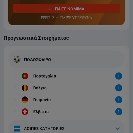
ΠΑΙΞΕ ΝΟΜΙΜΑ
ΕΕΕΠ | 21+ | ΠΑΙΞΕ ΥΠΕΥΘΥΝΑ
Προγνωστικά Στοιχήματος
ΠΟΔΟΣΦΑΙΡΟ
Πορτογαλία
1
Βέλγιο
1
Γερμανία
1
Ελβετία
1
ΛΟΙΠΕΣ ΚΑΤΗΓΟΡΙΕΣ