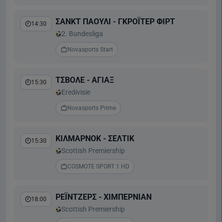
ΣΑΝΚΤ ΠΑΟΥΛΙ - ΓΚΡΟΪΤΕΡ ΦΙΡΤ
14:30
2. Bundesliga
Novasports Start
ΤΣΒΟΛΕ - ΑΓΙΑΞ
15:30
Eredivisie
Novasports Prime
ΚΙΛΜΑΡΝΟΚ - ΣΕΛΤΙΚ
15:30
Scottish Premiership
COSMOTE SPORT 1 HD
ΡΕΪΝΤΖΕΡΣ - ΧΙΜΠΕΡΝΙΑΝ
18:00
Scottish Premiership