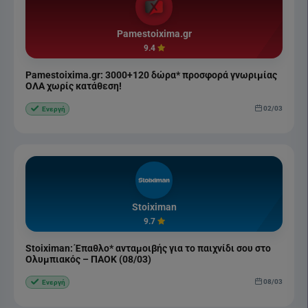
Pamestoixima.gr
9.4
Pamestoixima.gr: 3000+120 δώρα* προσφορά γνωριμίας
ΟΛΑ χωρίς κατάθεση!
02/03
Ενεργή
Stoiximan
9.7
Stoiximan: Έπαθλο* ανταμοιβής για το παιχνίδι σου στο
Ολυμπιακός – ΠΑΟΚ (08/03)
08/03
Ενεργή