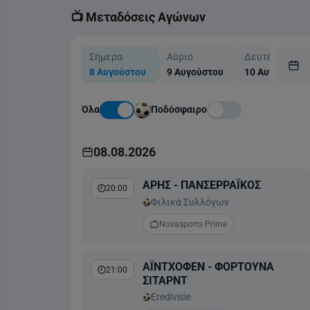
📺 Μεταδόσεις Αγώνων
Σήμερα
Αύριο
Δευτέρα
8 Αυγούστου
9 Αυγούστου
10 Αυγούστου
Όλα
Ποδόσφαιρο
08.08.2026
ΑΡΗΣ - ΠΑΝΣΕΡΡΑΪΚΟΣ
20:00
Φιλικά Συλλόγων
Novasports Prime
ΑΪΝΤΧΟΦΕΝ - ΦΟΡΤΟΥΝΑ
21:00
ΣΙΤΑΡΝΤ
Eredivisie