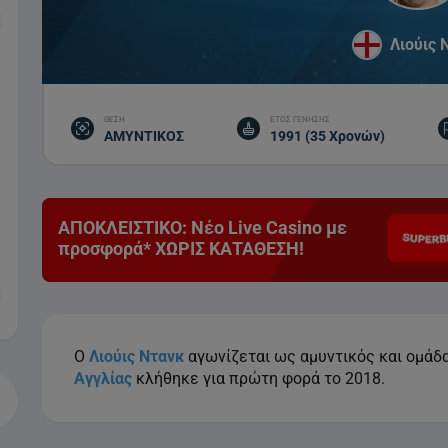
Λιούις 
ΘΕΣΗ
ΕΤΟΣ ΓΕΝΗΣΗΣ
ΑΜΥΝΤΙΚΟΣ
1991 (35 Χρονών)
ΑΠΟΚΛΕΙΣΤΙΚΟ: Νέο Live Casino με
προσφορά* ΧΩΡΙΣ ΚΑΤΑΘΕΣΗ!
O
Λιούις Ντανκ
αγωνίζεται ως αμυντικός και ομάδα
Αγγλίας
κλήθηκε για πρώτη φορά το 2018.