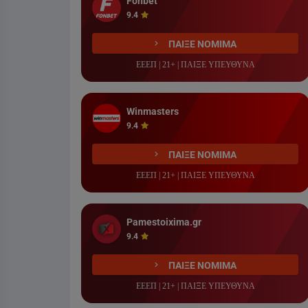
Fonbet
9.4
ΠΑΙΞΕ ΝΟΜΙΜΑ
ΕΕΕΠ | 21+ | ΠΑΙΞΕ ΥΠΕΥΘΥΝΑ
Winmasters
9.4
ΠΑΙΞΕ ΝΟΜΙΜΑ
ΕΕΕΠ | 21+ | ΠΑΙΞΕ ΥΠΕΥΘΥΝΑ
Pamestoixima.gr
9.4
ΠΑΙΞΕ ΝΟΜΙΜΑ
ΕΕΕΠ | 21+ | ΠΑΙΞΕ ΥΠΕΥΘΥΝΑ