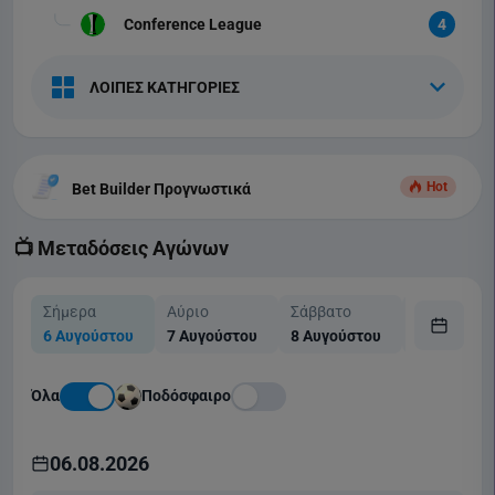
Conference League
4
ΛΟΙΠΕΣ ΚΑΤΗΓΟΡΙΕΣ
Hot
Bet Builder Προγνωστικά
📺 Μεταδόσεις Αγώνων
Σήμερα
Αύριο
Σάββατο
Κυριακή
6 Αυγούστου
7 Αυγούστου
8 Αυγούστου
9 Αυγούστ
Όλα
Ποδόσφαιρο
06.08.2026