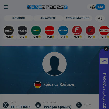
Στοίχημα
Burger button
+43
Mobile cham
ΚΟΥΠΟΝΙ
ΑΝΑΛΥΣΕΙΣ
ΣΤΟΙΧΗΜΑΤΙΚΕΣ
9.8
9.7
9.6
9.6
9.5
9.4
9.4
9.4
Καλο
Προ
ΝΕΟ
Γνωρ
ΧΩΡ
ΠΑΟK-Άντερλεχτ ΔΩΡΕΑΝ* 🎁
ΚΑΤ
Κρίστιαν Κλέμενς
Pro
SUM
Εγγρ
ΘΕΣΗ
ΕΤΟΣ ΓΕΝΗΣΗΣ
στο
ΟΜΑΔΑ
ΕΠΙΘΕΤΙΚΟΣ
1992 (34 Χρονών)