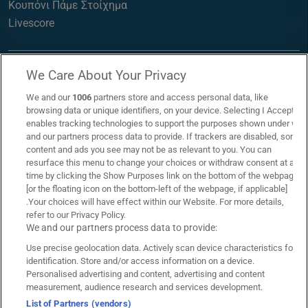
Κουπόνι Πάμε Στοίχημα
Livescore
We Care About Your Privacy
We and our
1006
partners store and access personal data, like
browsing data or unique identifiers, on your device. Selecting I Accept
enables tracking technologies to support the purposes shown under we
and our partners process data to provide. If trackers are disabled, some
content and ads you see may not be as relevant to you. You can
resurface this menu to change your choices or withdraw consent at any
time by clicking the Show Purposes link on the bottom of the webpage
[or the floating icon on the bottom-left of the webpage, if applicable]
.Your choices will have effect within our Website. For more details,
refer to our Privacy Policy.
Επικοινωνία
Links
We and our partners process data to provide:
Use precise geolocation data. Actively scan device characteristics for
Όροι Χρήσης
Πολιτική Απορρήτου
identification. Store and/or access information on a device.
Personalised advertising and content, advertising and content
Πολιτική Χρήσης Cookies
Υπεύθυνος Στοιχηματισμός
measurement, audience research and services development.
List of Partners (vendors)