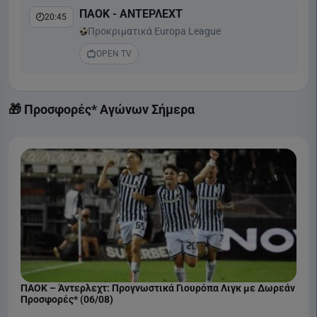
ΠΑΟΚ - ΑΝΤΕΡΛΕΧΤ
20:45
Προκριματικά Europa League
OPEN TV
🎁 Προσφορές* Αγώνων Σήμερα
ΠΑΟΚ – Άντερλεχτ: Προγνωστικά Γιουρόπα Λιγκ με Δωρεάν
Προσφορές* (06/08)