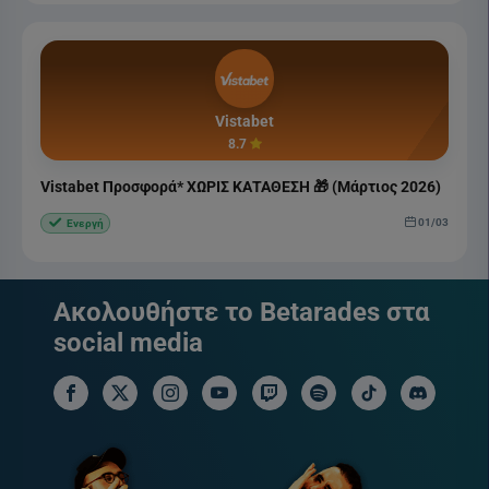
Vistabet
8.7
Vistabet Προσφορά* ΧΩΡΙΣ ΚΑΤΑΘΕΣΗ 🎁 (Μάρτιος 2026)
01/03
Ενεργή
Ακολουθήστε το Betarades στα
social media
facebook social link
x social link
instagram social link
youtube social link
twitch social link
spotify social link
tiktok social link
discord soci