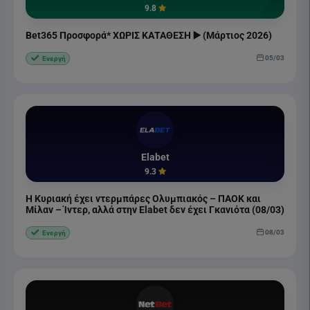
9.8
Bet365 Προσφορά* ΧΩΡΙΣ ΚΑΤΑΘΕΣΗ ▶️ (Μάρτιος 2026)
05/03
Ενεργή
Elabet
9.3
Η Κυριακή έχει ντερμπάρες Ολυμπιακός – ΠΑΟΚ και
Μίλαν – Ίντερ, αλλά στην Elabet δεν έχει Γκανιότα (08/03)
08/03
Ενεργή