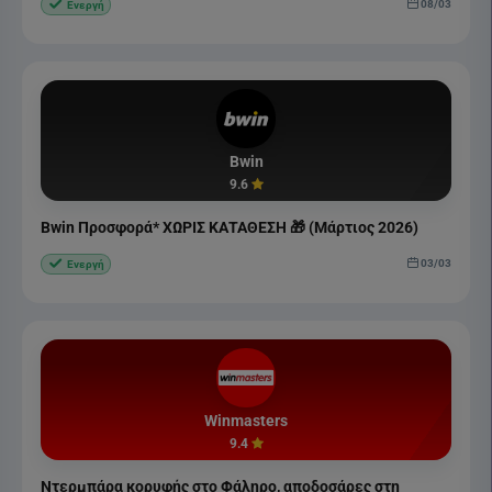
08/03
Ενεργή
Bwin
9.6
Bwin Προσφορά* ΧΩΡΙΣ ΚΑΤΑΘΕΣΗ 🎁 (Μάρτιος 2026)
03/03
Ενεργή
Winmasters
9.4
Ντερμπάρα κορυφής στο Φάληρο, αποδοσάρες στη