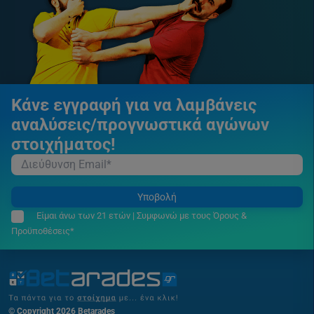
Κάνε εγγραφή για να λαμβάνεις
αναλύσεις/προγνωστικά αγώνων
στοιχήματος!
Υποβολή
Είμαι άνω των 21 ετών | Συμφωνώ με τους Όρους &
Προϋποθέσεις*
© Copyright 2026 Betarades