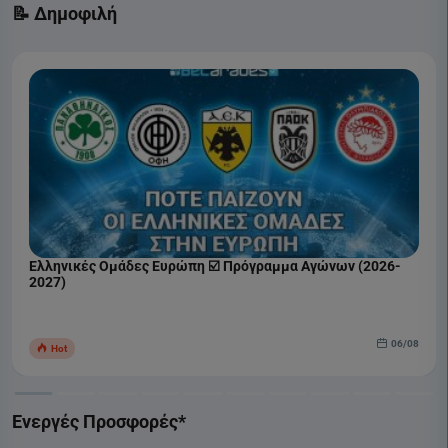
📝 Δημοφιλή
Ελληνικές Ομάδες Ευρώπη ☑️ Πρόγραμμα Αγώνων (2026-
2027)
06/08
Hot
Ενεργές Προσφορές*