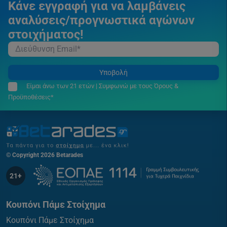
Κάνε εγγραφή για να λαμβάνεις
αναλύσεις/προγνωστικά αγώνων
στοιχήματος!
Υποβολή
Είμαι άνω των 21 ετών | Συμφωνώ με τους Όρους &
Προϋποθέσεις*
© Copyright 2026 Betarades
21+
Κουπόνι Πάμε Στοίχημα
Κουπόνι Πάμε Στοίχημα