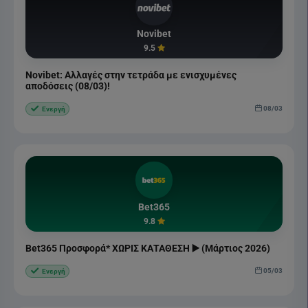
Novibet
9.5
Novibet: Αλλαγές στην τετράδα με ενισχυμένες
αποδόσεις (08/03)!
08/03
Ενεργή
Bet365
9.8
Bet365 Προσφορά* ΧΩΡΙΣ ΚΑΤΑΘΕΣΗ ▶️ (Μάρτιος 2026)
05/03
Ενεργή