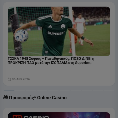
ΤΣΣΚΑ 1948 Σόφιας – Παναθηναϊκός: ΠΟΣΟ ΔΙΝΕΙ η
ΠΡΟΚΡΙΣΗ ΠΑΟ μετά την ΙΣΟΠΑΛΙΑ στη Superbet;
06 Αυγ 2026
🎁 Προσφορές* Online Casino