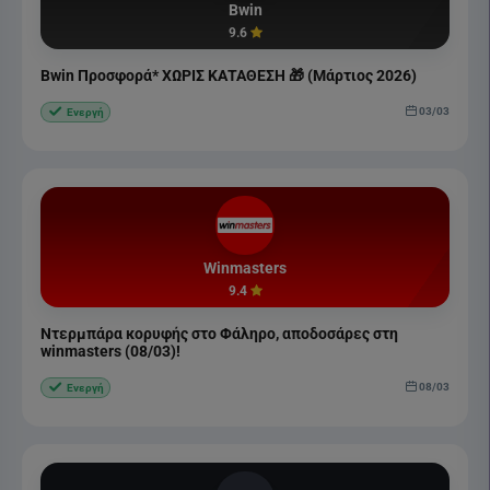
Bwin
9.6
Bwin Προσφορά* ΧΩΡΙΣ ΚΑΤΑΘΕΣΗ 🎁 (Μάρτιος 2026)
03/03
Ενεργή
Winmasters
9.4
Ντερμπάρα κορυφής στο Φάληρο, αποδοσάρες στη
winmasters (08/03)!
08/03
Ενεργή