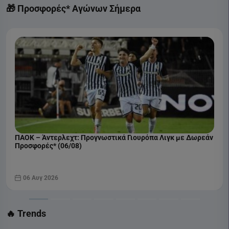
🎁 Προσφορές* Αγώνων Σήμερα
ΠΑΟΚ – Άντερλεχτ: Προγνωστικά Γιουρόπα Λιγκ με Δωρεάν
Προσφορές* (06/08)
06 Αυγ 2026
🔥 Trends