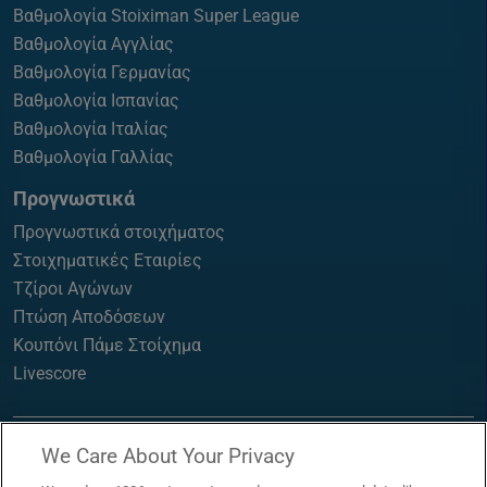
Βαθμολογία Stoiximan Super League
Βαθμολογία Αγγλίας
Βαθμολογία Γερμανίας
Βαθμολογία Ισπανίας
Βαθμολογία Ιταλίας
Βαθμολογία Γαλλίας
Προγνωστικά
Προγνωστικά στοιχήματος
Στοιχηματικές Εταιρίες
Τζίροι Αγώνων
Πτώση Αποδόσεων
Κουπόνι Πάμε Στοίχημα
Livescore
We Care About Your Privacy