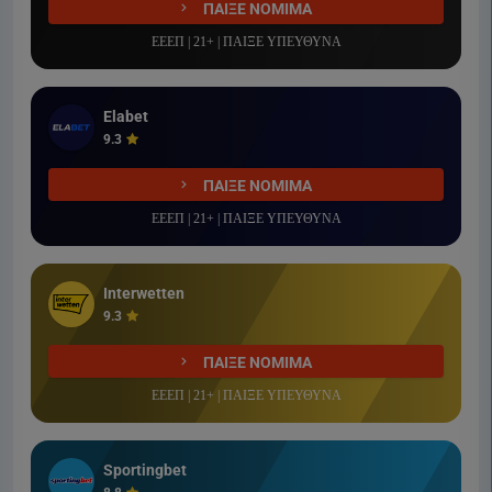
ΠΑΙΞΕ ΝΟΜΙΜΑ
ΕΕΕΠ | 21+ | ΠΑΙΞΕ ΥΠΕΥΘΥΝΑ
Elabet
9.3
ΠΑΙΞΕ ΝΟΜΙΜΑ
ΕΕΕΠ | 21+ | ΠΑΙΞΕ ΥΠΕΥΘΥΝΑ
Interwetten
9.3
ΠΑΙΞΕ ΝΟΜΙΜΑ
ΕΕΕΠ | 21+ | ΠΑΙΞΕ ΥΠΕΥΘΥΝΑ
Sportingbet