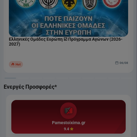
Ελληνικές Ομάδες Ευρώπη ☑️ Πρόγραμμα Αγώνων (2026-
2027)
06/08
Hot
Ενεργές Προσφορές*
Pamestoixima.gr
9.4