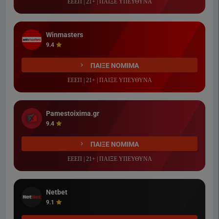
ΕΕΕΠ | 21+ | ΠΑΙΞΕ ΥΠΕΥΘΥΝΑ
Winmasters
9.4
ΠΑΙΞΕ ΝΟΜΙΜΑ
ΕΕΕΠ | 21+ | ΠΑΙΞΕ ΥΠΕΥΘΥΝΑ
Pamestoixima.gr
9.4
ΠΑΙΞΕ ΝΟΜΙΜΑ
ΕΕΕΠ | 21+ | ΠΑΙΞΕ ΥΠΕΥΘΥΝΑ
Netbet
9.1