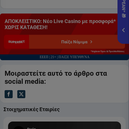
Pame
εδώ!
*Ισχ
ΑΠΟΚΛΕΙΣΤΙΚΟ: Νέο Live Casino με προσφορά*
Προ
ΧΩΡΙΣ ΚΑΤΑΘΕΣΗ!
ΕΓΓ
Παίξε Νόμιμα
*Ισχύουν Όροι & Προϋποθέσεις
ΕΕΕΠ | 21+ | ΠΑΙΞΕ ΥΠΕΥΘΥΝΑ
Μοιραστείτε αυτό το άρθρο στα
social media:
Στοιχηματικές Εταιρίες