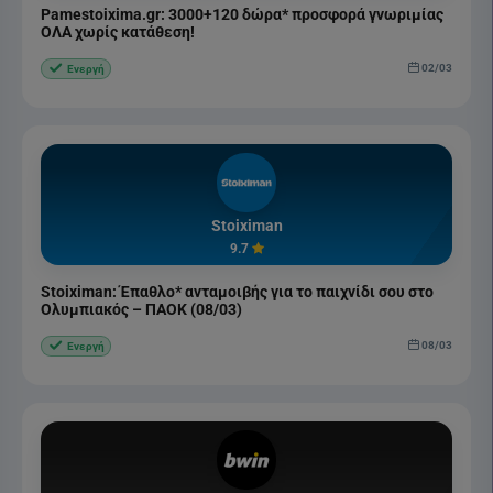
Pamestoixima.gr: 3000+120 δώρα* προσφορά γνωριμίας
ΟΛΑ χωρίς κατάθεση!
02/03
Ενεργή
Stoiximan
9.7
Stoiximan: Έπαθλο* ανταμοιβής για το παιχνίδι σου στο
Ολυμπιακός – ΠΑΟΚ (08/03)
08/03
Ενεργή