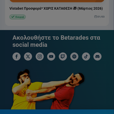
Vistabet Προσφορά* ΧΩΡΙΣ ΚΑΤΑΘΕΣΗ 🎁 (Μάρτιος 2026)
01/03
Ενεργή
Ακολουθήστε το Betarades στα
social media
facebook social link
x social link
instagram social link
youtube social link
twitch social link
spotify social link
tiktok social link
discord soci