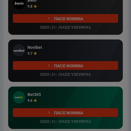
Bwin
9.8
ΠΑΙΞΕ ΝΟΜΙΜΑ
ΕΕΕΠ | 21+ | ΠΑΙΞΕ ΥΠΕΥΘΥΝΑ
Novibet
9.7
ΠΑΙΞΕ ΝΟΜΙΜΑ
ΕΕΕΠ | 21+ | ΠΑΙΞΕ ΥΠΕΥΘΥΝΑ
Bet365
9.6
ΠΑΙΞΕ ΝΟΜΙΜΑ
ΕΕΕΠ | 21+ | ΠΑΙΞΕ ΥΠΕΥΘΥΝΑ