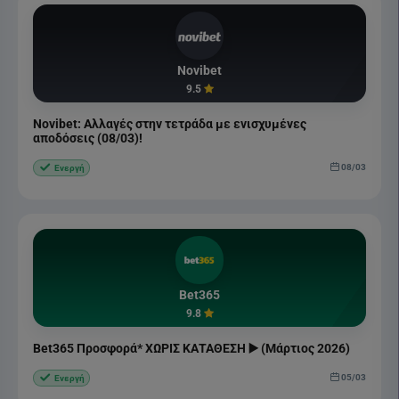
Novibet
9.5
Novibet: Αλλαγές στην τετράδα με ενισχυμένες
αποδόσεις (08/03)!
08/03
Ενεργή
Bet365
9.8
Bet365 Προσφορά* ΧΩΡΙΣ ΚΑΤΑΘΕΣΗ ▶️ (Μάρτιος 2026)
05/03
Ενεργή