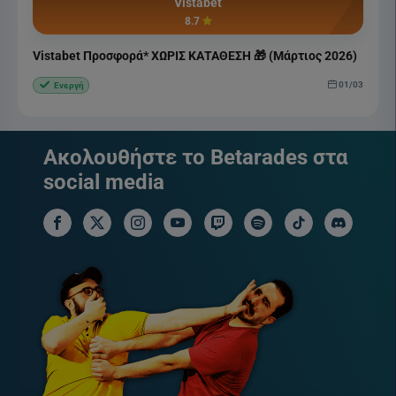
Vistabet
8.7
Vistabet Προσφορά* ΧΩΡΙΣ ΚΑΤΑΘΕΣΗ 🎁 (Μάρτιος 2026)
01/03
Ενεργή
Ακολουθήστε το Betarades στα
social media
facebook social link
x social link
instagram social link
youtube social link
twitch social link
spotify social link
tiktok social link
discord soci