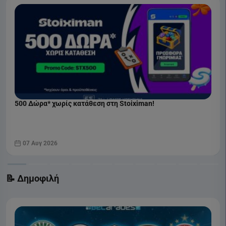
500 Δώρα* χωρίς κατάθεση στη Stoiximan!
07 Αυγ 2026
📝 Δημοφιλή