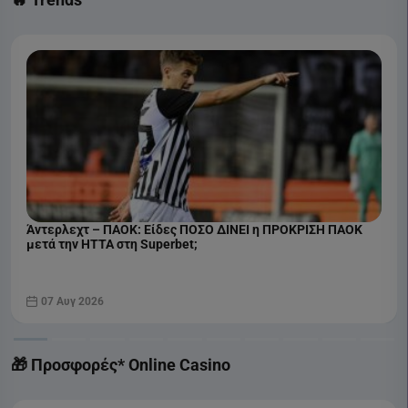
Άντερλεχτ – ΠΑΟΚ: Είδες ΠΟΣΟ ΔΙΝΕΙ η ΠΡΟΚΡΙΣΗ ΠΑΟΚ
μετά την ΗΤΤΑ στη Superbet;
07 Αυγ 2026
🎁 Προσφορές* Online Casino