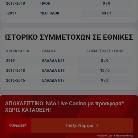
2017-2018
ΠΑΟΚ
0 / 0
-2017
ΝΕΟΙ ΠΑΟΚ
40 / 1
ΙΣΤΟΡΙΚΟ ΣΥΜΜΕΤΟΧΩΝ ΣΕ ΕΘΝΙΚΕΣ
ΧΡΟΝΟΛΟΓΙΑ
ΟΜΑΔΑ
ΣΥΜΜΕΤΟΧΕΣ / ΓΚΟΛ
2019
ΕΛΛΑΔΑ U21
8 / 0
2017-2018
ΕΛΛΑΔΑ U19
10 / 0
2015-2016
ΕΛΛΑΔΑ U17
9 / 0
ΑΠΟΚΛΕΙΣΤΙΚΟ: Νέο Live Casino με προσφορά*
ΧΩΡΙΣ ΚΑΤΑΘΕΣΗ!
Παίξε Νόμιμα
*Ισχύουν Όροι & Προϋποθέσεις