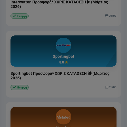
Interwetten Προσφορά* ΧΩΡΙΣ ΚΑΤΑΘΕΣΗ ▶️ (Μάρτιος
2026)
06/03
Ενεργή
Sportingbet
8.8
Sportingbet Προσφορά* ΧΩΡΙΣ ΚΑΤΑΘΕΣΗ 🎁 (Μάρτιος
2026)
01/03
Ενεργή