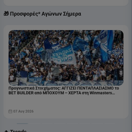
🎁 Προσφορές* Αγώνων Σήμερα
Προγνωστικά Στοιχήματος: ΑΓΓΙΖΕΙ ΠΕΝΤΑΠΛΑΣΙΑΣΜΟ το
BET BUILDER από ΜΠΟΧΟΥΜ – ΧΕΡΤΑ στη Winmasters
(07/08)
07 Αυγ 2026
🔥 Trends