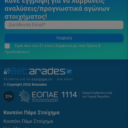
Κάνε εγγραφή για να λαμβάνεις
αναλύσεις/προγνωστικά αγώνων
στοιχήματος!
Υποβολή
Είμαι άνω των 21 ετών | Συμφωνώ με τους Όρους &
Προϋποθέσεις*
© Copyright 2026 Betarades
21+
Κουπόνι Πάμε Στοίχημα
Κουπόνι Πάμε Στοίχημα