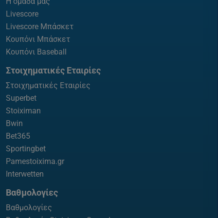
Η ομάδα μας
Livescore
Livescore Μπάσκετ
Κουπόνι Μπάσκετ
Κουπόνι Baseball
Στοιχηματικές Εταιρίες
Στοιχηματικές Εταιρίες
Superbet
Stoiximan
Bwin
Bet365
Sportingbet
Pamestoixima.gr
Interwetten
Βαθμολογίες
Βαθμολογίες