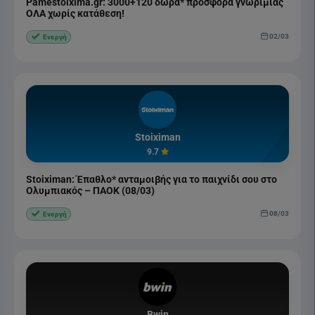
Pamestoixima.gr: 3000+120 δώρα* προσφορά γνωριμίας
ΟΛΑ χωρίς κατάθεση!
02/03
Ενεργή
Stoiximan
9.7
Stoiximan: Έπαθλο* ανταμοιβής για το παιχνίδι σου στο
Ολυμπιακός – ΠΑΟΚ (08/03)
08/03
Ενεργή
Bwin