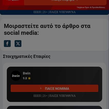
*Ισχύουν Όροι & Προϋποθέσεις
ΕΕΕΠ | 21+ | ΠΑΙΞΕ ΥΠΕΥΘΥΝΑ
Μοιραστείτε αυτό το άρθρο στα
social media:
Στοιχηματικές Εταιρίες
Bwin
9.8
ΠΑΙΞΕ ΝΟΜΙΜΑ
ΕΕΕΠ | 21+ | ΠΑΙΞΕ ΥΠΕΥΘΥΝΑ