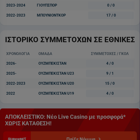
2023-2024
ΓΙΟΥΠΣΠΟΡ
0 / 0
2022-2023
ΜΠΟΥΝΙΟΝΤΚΟΡ
17 / 0
ΙΣΤΟΡΙΚΟ ΣΥΜΜΕΤΟΧΩΝ ΣΕ ΕΘΝΙΚΕΣ
ΧΡΟΝΟΛΟΓΙΑ
ΟΜΑΔΑ
ΣΥΜΜΕΤΟΧΕΣ / ΓΚΟΛ
2026-
ΟΥΖΜΠΕΚΙΣΤΑΝ
4 / 0
2025-
ΟΥΖΜΠΕΚΙΣΤΑΝ U23
9 / 1
2022-2023
ΟΥΖΜΠΕΚΙΣΤΑΝ U20
15 / 0
2022
ΟΥΖΜΠΕΚΙΣΤΑΝ U19
4 / 0
ΑΠΟΚΛΕΙΣΤΙΚΟ: Νέο Live Casino με προσφορά*
ΧΩΡΙΣ ΚΑΤΑΘΕΣΗ!
Παίξε Νόμιμα