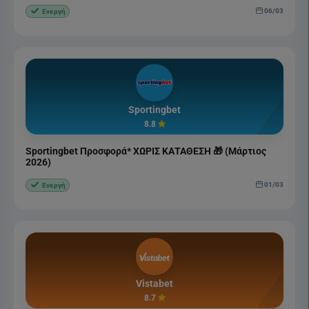
06/03
Ενεργή
Sportingbet
8.8
Sportingbet Προσφορά* ΧΩΡΙΣ ΚΑΤΑΘΕΣΗ 🎁 (Μάρτιος
2026)
01/03
Ενεργή
Vistabet
8.7