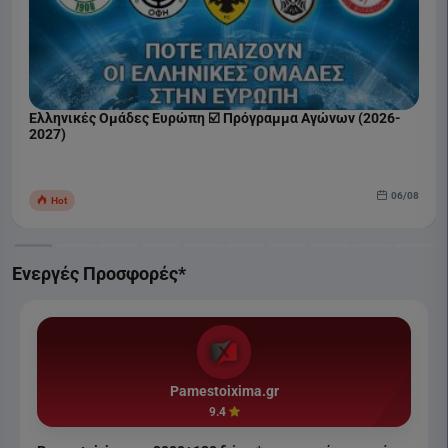
Ελληνικές Ομάδες Ευρώπη ☑️ Πρόγραμμα Αγώνων (2026-
2027)
06/08
Hot
Ενεργές Προσφορές*
Pamestoixima.gr
9.4