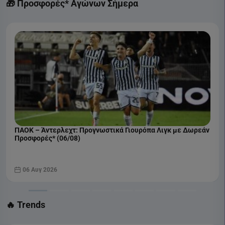
🎁 Προσφορές* Αγώνων Σήμερα
ΠΑΟΚ – Άντερλεχτ: Προγνωστικά Γιουρόπα Λιγκ με Δωρεάν
Προσφορές* (06/08)
06 Αυγ 2026
🔥 Trends