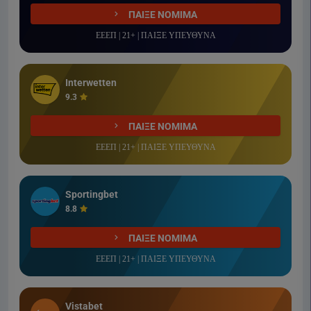
ΠΑΙΞΕ ΝΟΜΙΜΑ
ΕΕΕΠ | 21+ | ΠΑΙΞΕ ΥΠΕΥΘΥΝΑ
Interwetten
9.3
ΠΑΙΞΕ ΝΟΜΙΜΑ
ΕΕΕΠ | 21+ | ΠΑΙΞΕ ΥΠΕΥΘΥΝΑ
Sportingbet
8.8
ΠΑΙΞΕ ΝΟΜΙΜΑ
ΕΕΕΠ | 21+ | ΠΑΙΞΕ ΥΠΕΥΘΥΝΑ
Vistabet