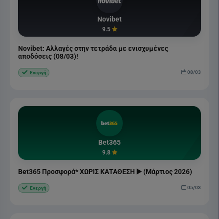
Novibet
9.5
Novibet: Αλλαγές στην τετράδα με ενισχυμένες
αποδόσεις (08/03)!
08/03
Ενεργή
Bet365
9.8
Bet365 Προσφορά* ΧΩΡΙΣ ΚΑΤΑΘΕΣΗ ▶️ (Μάρτιος 2026)
05/03
Ενεργή