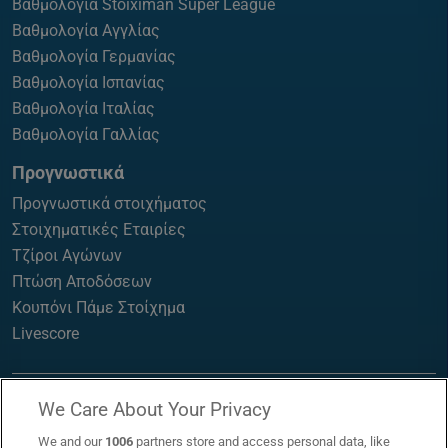
Βαθμολογία Stoiximan Super League
Βαθμολογία Αγγλίας
Βαθμολογία Γερμανίας
Βαθμολογία Ισπανίας
Βαθμολογία Ιταλίας
Βαθμολογία Γαλλίας
Προγνωστικά
Προγνωστικά στοιχήματος
Στοιχηματικές Εταιρίες
Τζίροι Αγώνων
Πτώση Αποδόσεων
Κουπόνι Πάμε Στοίχημα
Livescore
We Care About Your Privacy
We and our
1006
partners store and access personal data, like