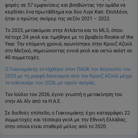
φορές σε 57 εμφανίσεις και βοηθώντας την ομάδα να
κερδίσει ένα πρωτάθλημα και δύο Λιγκ Καπ. Επιπλέον,
ήταν ο πρώτος σκόρερ της σεζόν 2021 – 2022.
Το 2023, μετακόμισε στην Ατλάντα και το MLS, όπου
πέτυχε 24 γκολ και τιμήθηκε με το βραβείο Rookie of the
Year. Την επόμενη χρονιά, αγωνίστηκε στην Κρουζ Αζούλ
στο Μεξικό, σημειώνοντας εννιά γκολ και οκτώ ασίστ σε
40 συμμετοχές.
Ο Γιακουμάκης εντάχθηκε στον ΠΑΟΚ τον Αύγουστο του
2025 με τη μορφή δανεισμού από την Κρουζ Αζούλ μέχρι
το καλοκαίρι του 2026, με οψιόν αγοράς
.
Τον Ιούλιο του 2026, έγινε γνωστή η μετακίνηση του
στην Αλ Αΐν από τα Η.Α.Ε.
Σε διεθνές επίπεδο, ο Γιακουμάκης έχει καταγράψει 22
συμμετοχές και τέσσερα γκολ με την Εθνική Ελλάδας,
στην οποία είναι σταθερό μέλος από το 2020.