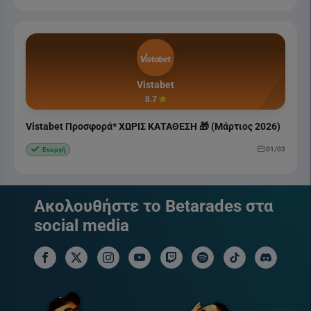
Vistabet
8.7
Vistabet Προσφορά* ΧΩΡΙΣ ΚΑΤΑΘΕΣΗ 🎁 (Μάρτιος 2026)
01/03
Ενεργή
Ακολουθήστε το Betarades στα
social media
facebook social link
x social link
instagram social link
youtube social link
twitch social link
spotify social link
tiktok social link
discord soci