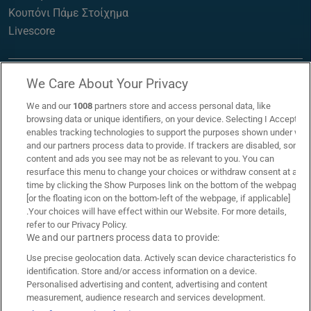
Κουπόνι Πάμε Στοίχημα
Livescore
We Care About Your Privacy
We and our
1008
partners store and access personal data, like
browsing data or unique identifiers, on your device. Selecting I Accept
enables tracking technologies to support the purposes shown under we
and our partners process data to provide. If trackers are disabled, some
content and ads you see may not be as relevant to you. You can
resurface this menu to change your choices or withdraw consent at any
time by clicking the Show Purposes link on the bottom of the webpage
[or the floating icon on the bottom-left of the webpage, if applicable]
.Your choices will have effect within our Website. For more details,
refer to our Privacy Policy.
Επικοινωνία
Links
We and our partners process data to provide:
Use precise geolocation data. Actively scan device characteristics for
Όροι Χρήσης
Πολιτική Απορρήτου
identification. Store and/or access information on a device.
Personalised advertising and content, advertising and content
Πολιτική Χρήσης Cookies
Υπεύθυνος Στοιχηματισμός
measurement, audience research and services development.