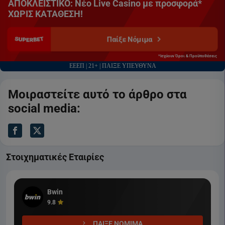
ΑΠΟΚΛΕΙΣΤΙΚΟ: Νέο Live Casino με προσφορά*
ΧΩΡΙΣ ΚΑΤΑΘΕΣΗ!
Παίξε Νόμιμα
*Ισχύουν Όροι & Προϋποθέσεις
ΕΕΕΠ | 21+ | ΠΑΙΞΕ ΥΠΕΥΘΥΝΑ
Μοιραστείτε αυτό το άρθρο στα
social media:
Στοιχηματικές Εταιρίες
Bwin
9.8
ΠΑΙΞΕ ΝΟΜΙΜΑ