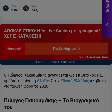
εδ
ΥΨΟΣ
ΠΟΔΙ
1.86
Δεξί
*Ισ
&
Πρ
ΑΠΟΚΛΕΙΣΤΙΚΟ: Νέο Live Casino με προσφορά*
ΕΓΓ
ΧΩΡΙΣ ΚΑΤΑΘΕΣΗ!
Παίξε Νόμιμα
*Ισχύουν Όροι & Προϋποθέσεις
ΕΕΕΠ | 21+ | ΠΑΙΞΕ ΥΠΕΥΘΥΝΑ
O
Γιώργος Γιακουμάκης
αγωνίζεται ως επιθετικός και
ομάδα του είναι η
Αλ Αΐν
. Στην
Εθνική Ελλάδος
κλήθηκε
για πρώτη φορά το 2020.
Γιώργος Γιακουμάκης – Το Βιογραφικό
του