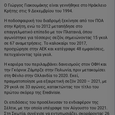
Ο Γιώργος Γιακουμάκης είναι γεννήθηκε στο Ηράκλειο
Κρήτης στις 9 Δεκεμβρίου του 1994.
Η ποδοσφαιρική του διαδρομή ξεκίνησε από τον ΠΟΑ
στην Κρήτη, ενώ το 2012 μεταπήδησε στο
επαγγελματικό επίπεδο με τον Πλατανιά, όπου
αγωνίστηκε για τέσσερις σεζόν, σημειώνοντας 15 γκολ
σε 67 αναμετρήσεις. Το καλοκαίρι του 2017,
προσχώρησε στην ΑΕΚ και κατέγραψε 48 εμφανίσεις,
πετυχαίνοντας τρία γκολ.
Η καριέρα του περιλαμβάνει δανεισμούς στον ΟΦΗ και
την Γκόρνικ Ζάμπρζε στην Πολωνία, πριν μετακομίσει
στη Φένλο στην Ολλανδία το 2020. Εκεί,
πραγματοποίησε μια εξαιρετική σεζόν 2020 – 2021, με
29 γκολ σε 33 αγώνες, κατακτώντας τον τίτλο του
πρώτου σκόρερ της Eredivisie.
Οι επιδόσεις του προσέλκυσαν το ενδιαφέρον της
Σέλτικ, με την οποία υπέγραψε τον Αύγουστο του 2021.
Στη Σκωτία, συνέχισε να εντυπωσιάζει, σκοράροντας 26