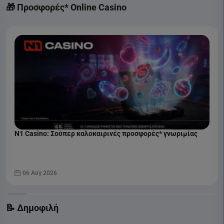
🎁 Προσφορές* Online Casino
N1 Casino: Σούπερ καλοκαιρινές προσφορές* γνωριμίας
06 Αυγ 2026
📝 Δημοφιλή