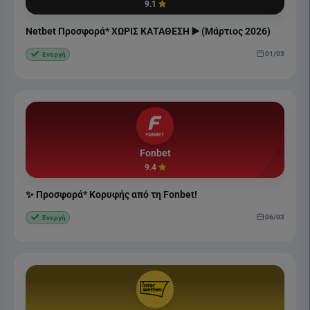
9.1
Netbet Προσφορά* ΧΩΡΙΣ ΚΑΤΑΘΕΣΗ ▶️ (Μάρτιος 2026)
01/03
Ενεργή
Fonbet
9.4
✨ Προσφορά* Κορυφής από τη Fonbet!
06/03
Ενεργή