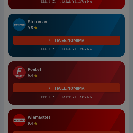
ΕΕΕΠ | 21+ | ΠΑΙΞΕ ΥΠΕΥΘΥΝΑ
Stoiximan
9.5
ΠΑΙΞΕ ΝΟΜΙΜΑ
ΕΕΕΠ | 21+ | ΠΑΙΞΕ ΥΠΕΥΘΥΝΑ
Fonbet
9.4
ΠΑΙΞΕ ΝΟΜΙΜΑ
ΕΕΕΠ | 21+ | ΠΑΙΞΕ ΥΠΕΥΘΥΝΑ
Winmasters
9.4