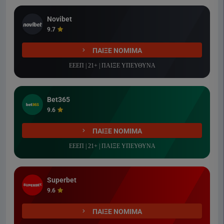
Novibet
9.7
ΠΑΙΞΕ ΝΟΜΙΜΑ
ΕΕΕΠ | 21+ | ΠΑΙΞΕ ΥΠΕΥΘΥΝΑ
Bet365
9.6
ΠΑΙΞΕ ΝΟΜΙΜΑ
ΕΕΕΠ | 21+ | ΠΑΙΞΕ ΥΠΕΥΘΥΝΑ
Superbet
9.6
ΠΑΙΞΕ ΝΟΜΙΜΑ