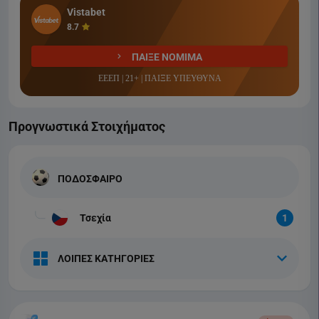
Vistabet
8.7
ΠΑΙΞΕ ΝΟΜΙΜΑ
ΕΕΕΠ | 21+ | ΠΑΙΞΕ ΥΠΕΥΘΥΝΑ
Προγνωστικά Στοιχήματος
ΠΟΔΟΣΦΑΙΡΟ
Τσεχία
1
ΛΟΙΠΕΣ ΚΑΤΗΓΟΡΙΕΣ