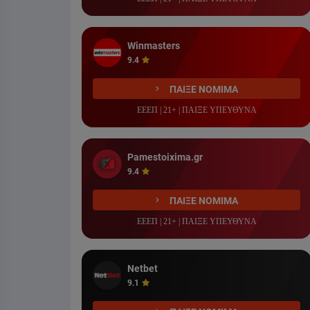
Winmasters
9.4
ΠΑΙΞΕ ΝΟΜΙΜΑ
ΕΕΕΠ | 21+ | ΠΑΙΞΕ ΥΠΕΥΘΥΝΑ
Pamestoixima.gr
9.4
ΠΑΙΞΕ ΝΟΜΙΜΑ
ΕΕΕΠ | 21+ | ΠΑΙΞΕ ΥΠΕΥΘΥΝΑ
Netbet
9.1