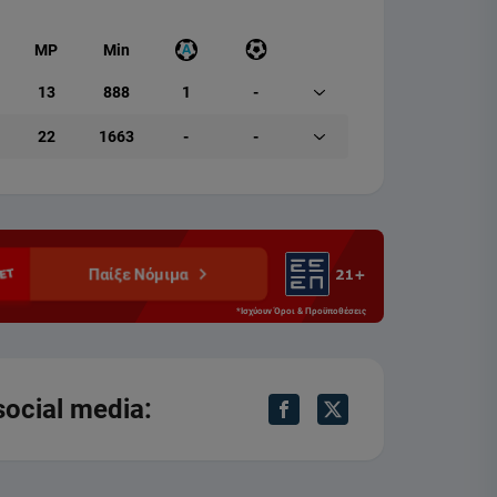
MP
Min
13
888
1
-
22
1663
-
-
Παίξε Νόμιμα
*Ισχύουν Όροι & Προϋποθέσεις
ocial media: