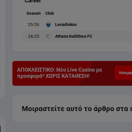
Career
Season
Club
25/26
Levadiakos
24/25
Athens Kallithea FC
ΑΠΟΚΛΕΙΣΤΙΚΟ: Νέο Live Casino με
προσφορά* ΧΩΡΙΣ ΚΑΤΑΘΕΣΗ!
Μοιραστείτε αυτό το άρθρο στα s