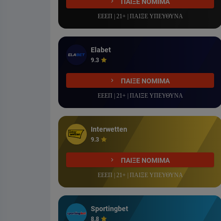
ΠΑΙΞΕ ΝΟΜΙΜΑ
ΕΕΕΠ | 21+ | ΠΑΙΞΕ ΥΠΕΥΘΥΝΑ
Elabet
9.3
ΠΑΙΞΕ ΝΟΜΙΜΑ
ΕΕΕΠ | 21+ | ΠΑΙΞΕ ΥΠΕΥΘΥΝΑ
Interwetten
9.3
ΠΑΙΞΕ ΝΟΜΙΜΑ
ΕΕΕΠ | 21+ | ΠΑΙΞΕ ΥΠΕΥΘΥΝΑ
Sportingbet
8.8