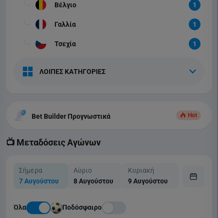
Βέλγιο
1
Γαλλία
1
Τσεχία
1
ΛΟΙΠΕΣ ΚΑΤΗΓΟΡΙΕΣ
Hot
Bet Builder Προγνωστικά
📺 Μεταδόσεις Αγώνων
Σήμερα
Αύριο
Κυριακή
Δευτέρα
7 Αυγούστου
8 Αυγούστου
9 Αυγούστου
10 Αυγούσ
Όλα
Ποδόσφαιρο