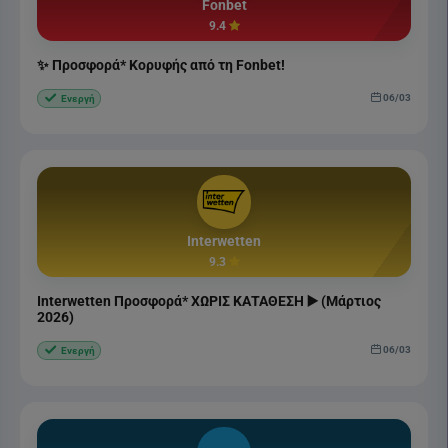
Fonbet
9.4
✨ Προσφορά* Κορυφής από τη Fonbet!
06/03
Ενεργή
Interwetten
9.3
Interwetten Προσφορά* ΧΩΡΙΣ ΚΑΤΑΘΕΣΗ ▶️ (Μάρτιος
2026)
06/03
Ενεργή