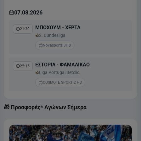
07.08.2026
ΜΠΟΧΟΥΜ - ΧΕΡΤΑ
21:30
2. Bundesliga
Novasports 3HD
ΕΣΤΟΡΙΛ - ΦΑΜΑΛΙΚΑΟ
22:15
Liga Portugal Betclic
COSMOTE SPORT 2 HD
🎁 Προσφορές* Αγώνων Σήμερα