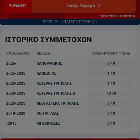
Παίξε Νόμιμα
*Ισχύουν Όροι & Προϋποθέσεις
ΕΕΕΠ | 21+ | ΠΑΙΞΕ ΥΠΕΥΘΥΝΑ
ΙΣΤΟΡΙΚΟ ΣΥΜΜΕΤΟΧΩΝ
ΧΡΟΝΟΛΟΓΙΑ
ΟΜΑΔΑ
ΣΥΜΜΕΤΟΧΕΣ / ΓΚΟΛ
2026-
ΠΑΝΘΡΑΚΙΚΟΣ
0 / 0
2025-2026
ΠΑΝΙΩΝΙΟΣ
1 / 0
2020-2025
ΑΣΤΕΡΑΣ ΤΡΙΠΟΛΗΣ
1 / 0
2020-2025
ΑΣΤΕΡΑΣ ΤΡΙΠΟΛΗΣ Β
13 / 0
2020-2025
ΝΕΟΙ ΑΣΤΕΡΑ ΤΡΙΠΟΛΗΣ
8 / 0
2018-2020
ΠΟ ΤΡΙΓΛΙΑΣ
0 / 0
-2018
ΜΠΕΜΠΗΔΕΣ
0 / 0