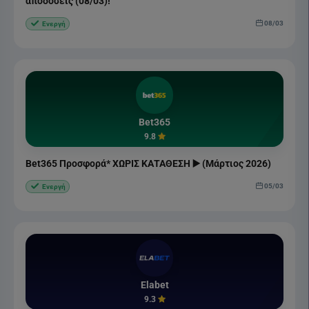
αποδόσεις (08/03)!
08/03
Ενεργή
Bet365
9.8
Bet365 Προσφορά* ΧΩΡΙΣ ΚΑΤΑΘΕΣΗ ▶️ (Μάρτιος 2026)
05/03
Ενεργή
Elabet
9.3