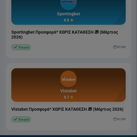
Sportingbet
8.8
Sportingbet Προσφορά* ΧΩΡΙΣ ΚΑΤΑΘΕΣΗ 🎁 (Μάρτιος
2026)
01/03
Ενεργή
Vistabet
8.7
Vistabet Προσφορά* ΧΩΡΙΣ ΚΑΤΑΘΕΣΗ 🎁 (Μάρτιος 2026)
01/03
Ενεργή