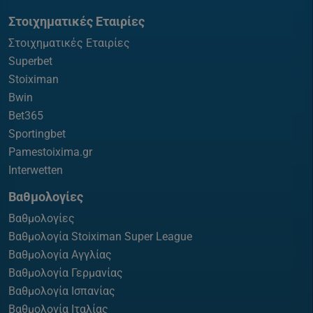
Στοιχηματικές Εταιρίες
Στοιχηματικές Εταιρίες
Superbet
Stoiximan
Bwin
Bet365
Sportingbet
Pamestoixima.gr
Interwetten
Βαθμολογίες
Βαθμολογίες
Βαθμολογία Stoiximan Super League
Βαθμολογία Αγγλίας
Βαθμολογία Γερμανίας
Βαθμολογία Ισπανίας
Βαθμολογία Ιταλίας