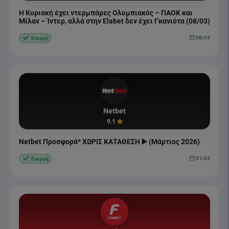
Η Κυριακή έχει ντερμπάρες Ολυμπιακός – ΠΑΟΚ και
Μίλαν – Ίντερ, αλλά στην Elabet δεν έχει Γκανιότα (08/03)
08/03
Ενεργή
Netbet
9.1
Netbet Προσφορά* ΧΩΡΙΣ ΚΑΤΑΘΕΣΗ ▶️ (Μάρτιος 2026)
01/03
Ενεργή