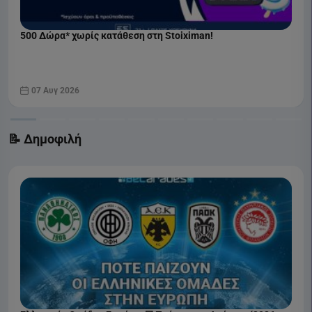
500 Δώρα* χωρίς κατάθεση στη Stoiximan!
07 Αυγ 2026
📝 Δημοφιλή