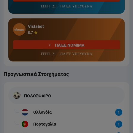
ΕΕΕΠ | 21+ | ΠΑΙΞΕ ΥΠΕΥΘΥΝΑ
Vistabet
8.7
ΠΑΙΞΕ ΝΟΜΙΜΑ
ΕΕΕΠ | 21+ | ΠΑΙΞΕ ΥΠΕΥΘΥΝΑ
Προγνωστικά Στοιχήματος
ΠΟΔΟΣΦΑΙΡΟ
Ολλανδία
1
Πορτογαλία
1