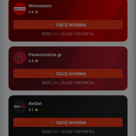
Winmasters
9.4
ΠΑΙΞΕ ΝΟΜΙΜΑ
ΕΕΕΠ | 21+ | ΠΑΙΞΕ ΥΠΕΥΘΥΝΑ
Pamestoixima.gr
9.4
ΠΑΙΞΕ ΝΟΜΙΜΑ
ΕΕΕΠ | 21+ | ΠΑΙΞΕ ΥΠΕΥΘΥΝΑ
Netbet
9.1
ΠΑΙΞΕ ΝΟΜΙΜΑ
ΕΕΕΠ | 21+ | ΠΑΙΞΕ ΥΠΕΥΘΥΝΑ