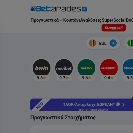
Στοίχημα
Προγνωστικά
Κουπόνι
Αναλύσεις
SuperSocial
Βαθ
10
EUL
9.8
9.7
9.6
9.6
9.5
ΝΕΟ
ΠΑΟK-Άντερλεχτ ΔΩΡΕΑΝ* 🎁
ΕΕΕΠ | 21+ | ΠΑΙΞΕ ΥΠΕΥΘΥΝΑ
Προγνωστικά Στοιχήματος