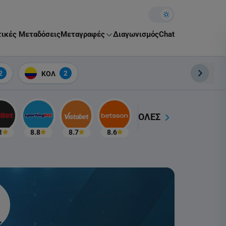
Theme toggle
ικές Μεταδόσεις
Μεταγραφές
Διαγωνισμός
Chat
2
2
ΚΟΛ
ΟΛΕΣ
1
8.8
8.7
8.6