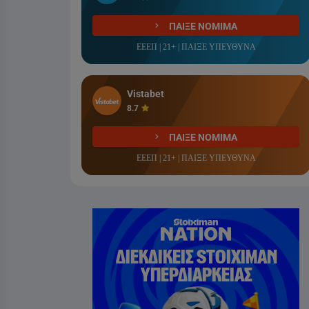
ΠΑΙΞΕ ΝΟΜΙΜΑ
ΕΕΕΠ | 21+ | ΠΑΙΞΕ ΥΠΕΥΘΥΝΑ
Vistabet
8.7
ΠΑΙΞΕ ΝΟΜΙΜΑ
ΕΕΕΠ | 21+ | ΠΑΙΞΕ ΥΠΕΥΘΥΝΑ