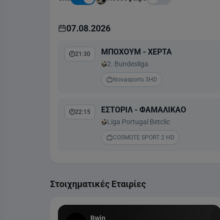
07.08.2026
ΜΠΟΧΟΥΜ - ΧΕΡΤΑ
21:30
2. Bundesliga
Novasports 3HD
ΕΣΤΟΡΙΛ - ΦΑΜΑΛΙΚΑΟ
22:15
Liga Portugal Betclic
COSMOTE SPORT 2 HD
Στοιχηματικές Εταιρίες
Bwin