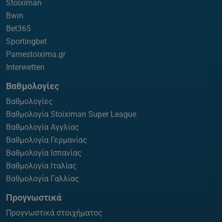
Stoiximan
Bwin
Bet365
Sportingbet
Pamestoixima.gr
Interwetten
Βαθμολογίες
Βαθμολογίες
Βαθμολογία Stoiximan Super League
Βαθμολογία Αγγλίας
Βαθμολογία Γερμανίας
Βαθμολογία Ισπανίας
Βαθμολογία Ιταλίας
Βαθμολογία Γαλλίας
Προγνωστικά
Προγνωστικά στοιχήματος