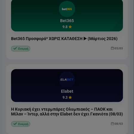
Bet365
9.8
Bet365 Προσφορά* ΧΩΡΙΣ ΚΑΤΑΘΕΣΗ ▶️ (Μάρτιος 2026)
05/03
Ενεργή
Elabet
9.3
Η Κυριακή έχει ντερμπάρες Ολυμπιακός – ΠΑΟΚ και
Μίλαν – Ίντερ, αλλά στην Elabet δεν έχει Γκανιότα (08/03)
08/03
Ενεργή