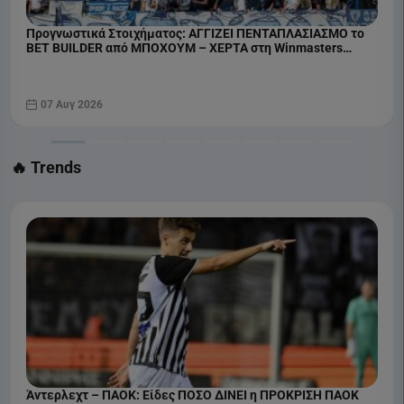
Προγνωστικά Στοιχήματος: ΑΓΓΙΖΕΙ ΠΕΝΤΑΠΛΑΣΙΑΣΜΟ το
BET BUILDER από ΜΠΟΧΟΥΜ – ΧΕΡΤΑ στη Winmasters
(07/08)
07 Αυγ 2026
🔥 Trends
Άντερλεχτ – ΠΑΟΚ: Είδες ΠΟΣΟ ΔΙΝΕΙ η ΠΡΟΚΡΙΣΗ ΠΑΟΚ