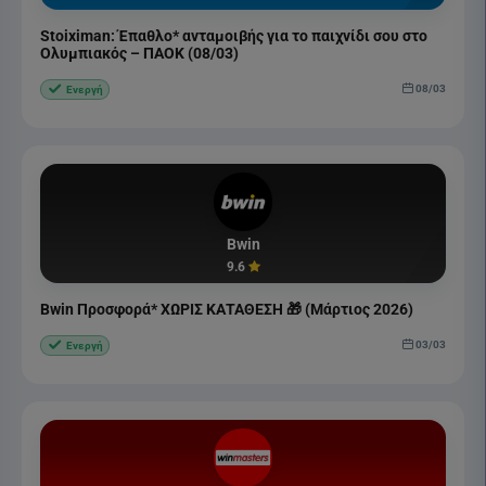
Stoiximan: Έπαθλο* ανταμοιβής για το παιχνίδι σου στο
Ολυμπιακός – ΠΑΟΚ (08/03)
08/03
Ενεργή
Bwin
9.6
Bwin Προσφορά* ΧΩΡΙΣ ΚΑΤΑΘΕΣΗ 🎁 (Μάρτιος 2026)
03/03
Ενεργή