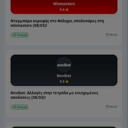
Winmasters
9.4
Ντερμπάρα κορυφής στο Φάληρο, αποδοσάρες στη
winmasters (08/03)!
08/03
Ενεργή
Novibet
9.5
Novibet: Αλλαγές στην τετράδα με ενισχυμένες
αποδόσεις (08/03)!
08/03
Ενεργή