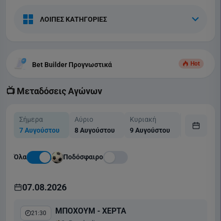
ΛΟΙΠΕΣ ΚΑΤΗΓΟΡΙΕΣ
Hot
Bet Builder Προγνωστικά
📺 Μεταδόσεις Αγώνων
Σήμερα
Αύριο
Κυριακή
Δευτέρα
7 Αυγούστου
8 Αυγούστου
9 Αυγούστου
10 Αυγούσ
Όλα
Ποδόσφαιρο
07.08.2026
ΜΠΟΧΟΥΜ - ΧΕΡΤΑ
21:30