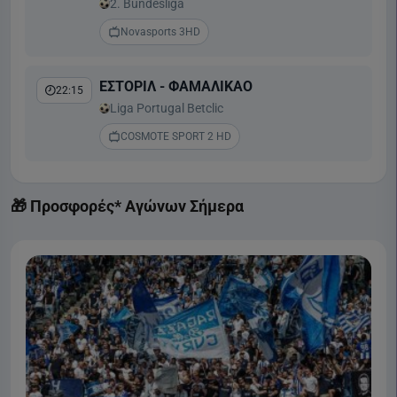
2. Bundesliga
Novasports 3HD
ΕΣΤΟΡΙΛ - ΦΑΜΑΛΙΚΑΟ
22:15
Liga Portugal Betclic
COSMOTE SPORT 2 HD
🎁 Προσφορές* Αγώνων Σήμερα