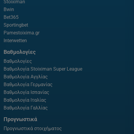
Stoiximan
Bwin
Bet365
Sportingbet
Pamestoixima.gr
Interwetten
Βαθμολογίες
Βαθμολογίες
Βαθμολογία Stoiximan Super League
Βαθμολογία Αγγλίας
Βαθμολογία Γερμανίας
Βαθμολογία Ισπανίας
Βαθμολογία Ιταλίας
Βαθμολογία Γαλλίας
Προγνωστικά
Προγνωστικά στοιχήματος