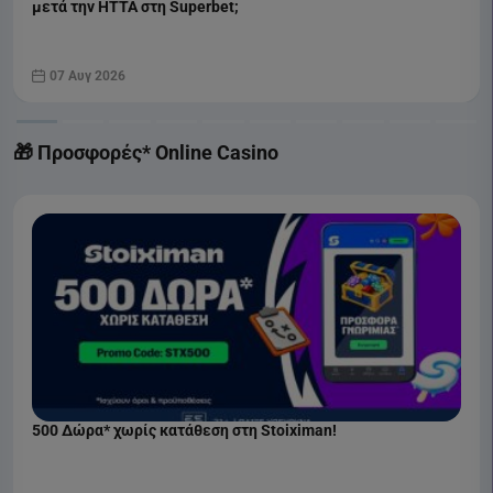
μετά την ΗΤΤΑ στη Superbet;
07 Αυγ 2026
🎁 Προσφορές* Online Casino
500 Δώρα* χωρίς κατάθεση στη Stoiximan!