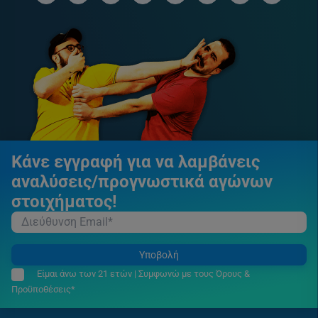
Κάνε εγγραφή για να λαμβάνεις
αναλύσεις/προγνωστικά αγώνων
στοιχήματος!
Υποβολή
Είμαι άνω των 21 ετών | Συμφωνώ με τους Όρους &
Προϋποθέσεις*