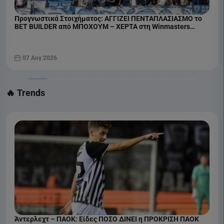
Προγνωστικά Στοιχήματος: ΑΓΓΙΖΕΙ ΠΕΝΤΑΠΛΑΣΙΑΣΜΟ το
BET BUILDER από ΜΠΟΧΟΥΜ – ΧΕΡΤΑ στη Winmasters
(07/08)
07 Αυγ 2026
🔥 Trends
Άντερλεχτ – ΠΑΟΚ: Είδες ΠΟΣΟ ΔΙΝΕΙ η ΠΡΟΚΡΙΣΗ ΠΑΟΚ