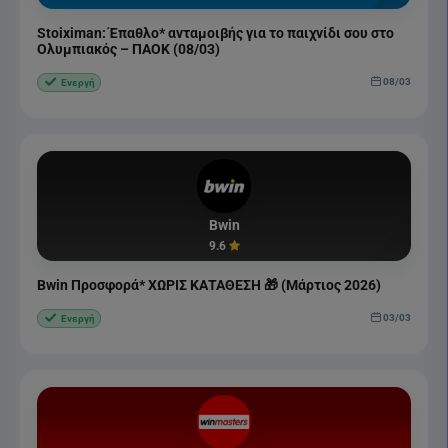
Stoiximan: Έπαθλο* ανταμοιβής για το παιχνίδι σου στο
Ολυμπιακός – ΠΑΟΚ (08/03)
08/03
Ενεργή
Bwin
9.6
Bwin Προσφορά* ΧΩΡΙΣ ΚΑΤΑΘΕΣΗ 🎁 (Μάρτιος 2026)
03/03
Ενεργή