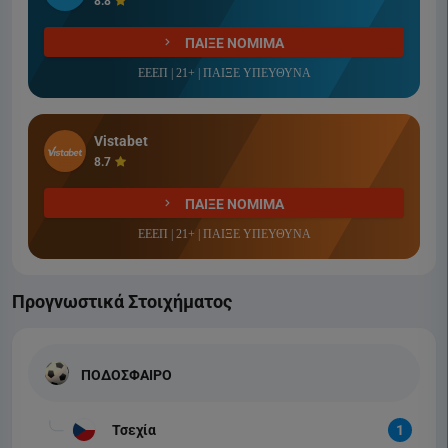
8.8
ΠΑΙΞΕ ΝΟΜΙΜΑ
ΕΕΕΠ | 21+ | ΠΑΙΞΕ ΥΠΕΥΘΥΝΑ
Vistabet
8.7
ΠΑΙΞΕ ΝΟΜΙΜΑ
ΕΕΕΠ | 21+ | ΠΑΙΞΕ ΥΠΕΥΘΥΝΑ
Προγνωστικά Στοιχήματος
ΠΟΔΟΣΦΑΙΡΟ
Τσεχία
1