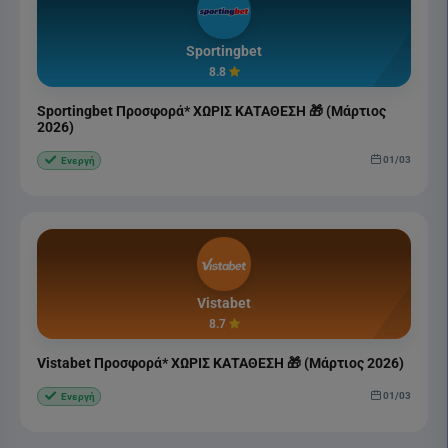
Sportingbet
8.8
Sportingbet Προσφορά* ΧΩΡΙΣ ΚΑΤΑΘΕΣΗ 🎁 (Μάρτιος
2026)
01/03
Ενεργή
Vistabet
8.7
Vistabet Προσφορά* ΧΩΡΙΣ ΚΑΤΑΘΕΣΗ 🎁 (Μάρτιος 2026)
01/03
Ενεργή