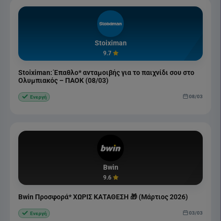
Stoiximan
9.7
Stoiximan: Έπαθλο* ανταμοιβής για το παιχνίδι σου στο
Ολυμπιακός – ΠΑΟΚ (08/03)
08/03
Ενεργή
Bwin
9.6
Bwin Προσφορά* ΧΩΡΙΣ ΚΑΤΑΘΕΣΗ 🎁 (Μάρτιος 2026)
03/03
Ενεργή