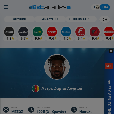
Στοίχημα
Burger button
+84
Mobile cham
ΚΟΥΠΟΝΙ
ΑΝΑΛΥΣΕΙΣ
ΣΤΟΙΧΗΜΑΤΙΚΕΣ
9.8
9.7
9.6
9.6
9.5
9.4
9.4
9.4
ΚΑΛΟ
ΝΕΟ
Προσ
ΧΩΡΙ
👀 ΕΣΥ ΔΕΝ ΤΟ ΠΗΡΕΣ; 🎁
Με 1
Αντρέ Ζαμπό Ανγκισά
Εγγρ
Novib
εδώ 
ΘΕΣΗ
ΕΤΟΣ ΓΕΝΗΣΗΣ
ΟΜΑΔΑ
SUM
ΜΕΣΟΣ
1995 (31 Χρονών)
Νάπολι