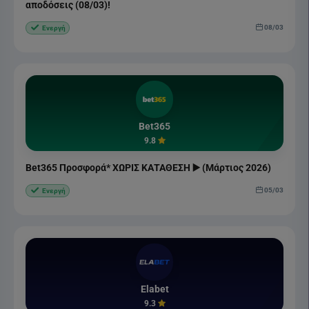
αποδόσεις (08/03)!
08/03
Ενεργή
Bet365
9.8
Bet365 Προσφορά* ΧΩΡΙΣ ΚΑΤΑΘΕΣΗ ▶️ (Μάρτιος 2026)
05/03
Ενεργή
Elabet
9.3