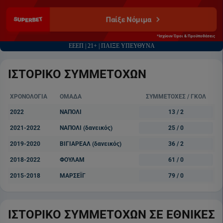
Παίξε Νόμιμα
*Ισχύουν Όροι & Προϋποθέσεις
ΕΕΕΠ | 21+ | ΠΑΙΞΕ ΥΠΕΥΘΥΝΑ
ΙΣΤΟΡΙΚΟ ΣΥΜΜΕΤΟΧΩΝ
ΧΡΟΝΟΛΟΓΙΑ
ΟΜΑΔΑ
ΣΥΜΜΕΤΟΧΕΣ / ΓΚΟΛ
2022
ΝΑΠΟΛΙ
13 / 2
2021-2022
ΝΑΠΟΛΙ (δανεικός)
25 / 0
2019-2020
ΒΙΓΙΑΡΕΑΛ (δανεικός)
36 / 2
2018-2022
ΦΟΥΛΑΜ
61 / 0
2015-2018
ΜΑΡΣΕΪΓ
79 / 0
ΙΣΤΟΡΙΚΟ ΣΥΜΜΕΤΟΧΩΝ ΣΕ ΕΘΝΙΚΕΣ