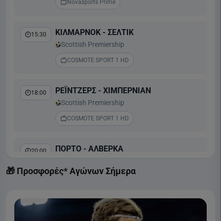
Novasports Prime
ΚΙΛΜΑΡΝΟΚ - ΣΕΛΤΙΚ
15:30
Scottish Premiership
COSMOTE SPORT 1 HD
ΡΕΪΝΤΖΕΡΣ - ΧΙΜΠΕΡΝΙΑΝ
18:00
Scottish Premiership
COSMOTE SPORT 1 HD
ΠΟΡΤΟ - ΑΛΒΕΡΚΑ
20:00
Liga Portugal
🎁 Προσφορές* Αγώνων Σήμερα
COSMOTE SPORT 2 HD
ΜΠΕΝΦΙΚΑ - ΑΚΑΝΤΕΜΙΚΑ ΒΙΣΕΟΥ
22:30
Liga Portugal