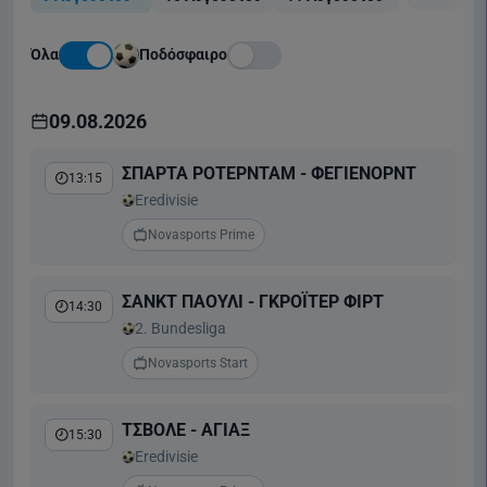
Όλα
Ποδόσφαιρο
09.08.2026
ΣΠΑΡΤΑ ΡΟΤΕΡΝΤΑΜ - ΦΕΓΙΕΝΟΡΝΤ
13:15
Eredivisie
Novasports Prime
ΣΑΝΚΤ ΠΑΟΥΛΙ - ΓΚΡΟΪΤΕΡ ΦΙΡΤ
14:30
2. Bundesliga
Novasports Start
ΤΣΒΟΛΕ - ΑΓΙΑΞ
15:30
Eredivisie