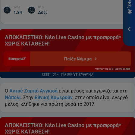
*Ισχ
ΥΨΟΣ
ΠΟΔΙ
1.84
Δεξί
Προϋ
ΕΓΓ
ΑΠΟΚΛΕΙΣΤΙΚΟ: Νέο Live Casino με προσφορά*
ΧΩΡΙΣ ΚΑΤΑΘΕΣΗ!
Παίξε Νόμιμα
*Ισχύουν Όροι & Προϋποθέσεις
ΕΕΕΠ | 21+ | ΠΑΙΞΕ ΥΠΕΥΘΥΝΑ
Ο
Αντρέ Ζαμπό Ανγκισά
είναι μέσος και αγωνίζεται στη
Νάπολι
. Στην
Εθνική Καμερούν
, στην οποία είναι ενεργό
μέλος, κλήθηκε για πρώτη φορά το 2017.
ΑΠΟΚΛΕΙΣΤΙΚΟ: Νέο Live Casino με προσφορά*
ΧΩΡΙΣ ΚΑΤΑΘΕΣΗ!