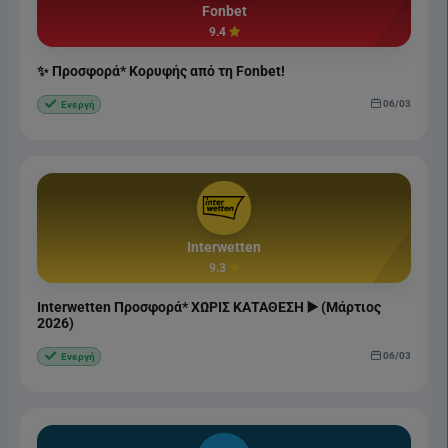
Fonbet
9.4
✨ Προσφορά* Κορυφής από τη Fonbet!
06/03
Ενεργή
Interwetten
9.3
Interwetten Προσφορά* ΧΩΡΙΣ ΚΑΤΑΘΕΣΗ ▶️ (Μάρτιος
2026)
06/03
Ενεργή