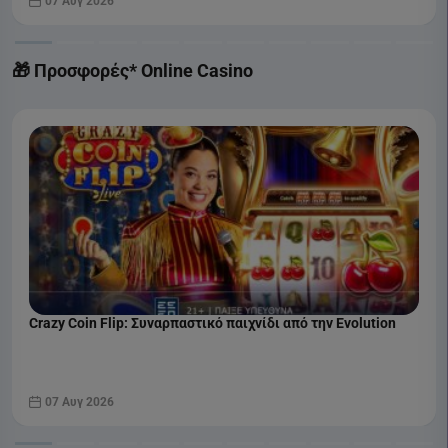
07 Αυγ 2026
🎁 Προσφορές* Online Casino
Crazy Coin Flip: Συναρπαστικό παιχνίδι από την Evolution
07 Αυγ 2026