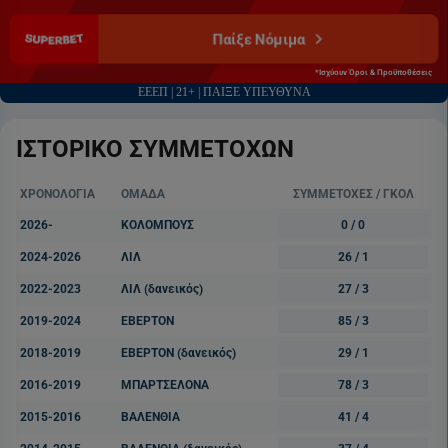
Παίξε Νόμιμα
*Ισχύουν Όροι & Προϋποθέσεις
ΕΕΕΠ | 21+ | ΠΑΙΞΕ ΥΠΕΥΘΥΝΑ
ΙΣΤΟΡΙΚΟ ΣΥΜΜΕΤΟΧΩΝ
ΧΡΟΝΟΛΟΓΙΑ
ΟΜΑΔΑ
ΣΥΜΜΕΤΟΧΕΣ / ΓΚΟΛ
2026-
ΚΟΛΟΜΠΟΥΣ
0 / 0
2024-2026
ΛΙΛ
26 / 1
2022-2023
ΛΙΛ (δανεικός)
27 / 3
2019-2024
ΕΒΕΡΤΟΝ
85 / 3
2018-2019
ΕΒΕΡΤΟΝ (δανεικός)
29 / 1
2016-2019
ΜΠΑΡΤΣΕΛΟΝΑ
78 / 3
2015-2016
ΒΑΛΕΝΘΙΑ
41 / 4