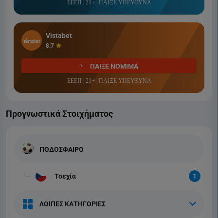
ΕΕΕΠ | 21+ | ΠΑΙΞΕ ΥΠΕΥΘΥΝΑ
Vistabet
8.7
ΠΑΙΞΕ ΝΟΜΙΜΑ
ΕΕΕΠ | 21+ | ΠΑΙΞΕ ΥΠΕΥΘΥΝΑ
Προγνωστικά Στοιχήματος
ΠΟΔΟΣΦΑΙΡΟ
Τσεχία
1
ΛΟΙΠΕΣ ΚΑΤΗΓΟΡΙΕΣ