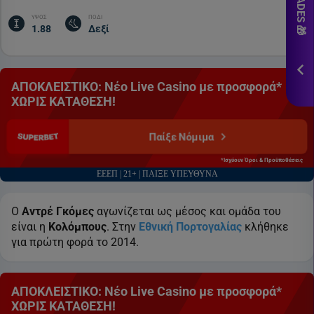
εδ
ΥΨΟΣ
ΠΟΔΙ
1.88
Δεξί
*Ισ
&
Πρ
ΑΠΟΚΛΕΙΣΤΙΚΟ: Νέο Live Casino με προσφορά*
ΕΓΓ
ΧΩΡΙΣ ΚΑΤΑΘΕΣΗ!
Παίξε Νόμιμα
*Ισχύουν Όροι & Προϋποθέσεις
ΕΕΕΠ | 21+ | ΠΑΙΞΕ ΥΠΕΥΘΥΝΑ
O
Αντρέ Γκόμες
αγωνίζεται ως μέσος και ομάδα του
είναι η
Κολόμπους
. Στην
Εθνική Πορτογαλίας
κλήθηκε
για πρώτη φορά το 2014.
ΑΠΟΚΛΕΙΣΤΙΚΟ: Νέο Live Casino με προσφορά*
ΧΩΡΙΣ ΚΑΤΑΘΕΣΗ!