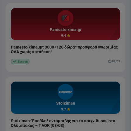
Pamestoixima.gr
9.4
Pamestoixima.gr: 3000+120 δώρα* προσφορά γνωριμίας
ΟΛΑ χωρίς κατάθεση!
02/03
Ενεργή
Stoiximan
9.7
Stoiximan: Έπαθλο* ανταμοιβής για το παιχνίδι σου στο
Ολυμπιακός – ΠΑΟΚ (08/03)