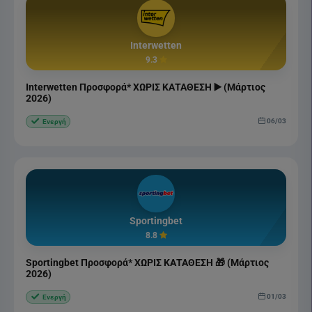
Interwetten
9.3
Interwetten Προσφορά* ΧΩΡΙΣ ΚΑΤΑΘΕΣΗ ▶️ (Μάρτιος
2026)
06/03
Ενεργή
Sportingbet
8.8
Sportingbet Προσφορά* ΧΩΡΙΣ ΚΑΤΑΘΕΣΗ 🎁 (Μάρτιος
2026)
01/03
Ενεργή