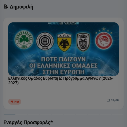
📝 Δημοφιλή
Ελληνικές Ομάδες Ευρώπη ☑️ Πρόγραμμα Αγώνων (2026-
2027)
07/08
Hot
Ενεργές Προσφορές*