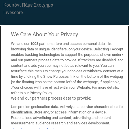
Κουπόνι Πάμε Στοίχημα
Livescore
We Care About Your Privacy
We and our
1008
partners store and access personal data, like
browsing data or unique identifiers, on your device. Selecting I Accept
enables tracking technologies to support the purposes shown under we
and our partners process data to provide. If trackers are disabled, some
content and ads you see may not be as relevant to you. You can
resurface this menu to change your choices or withdraw consent at any
time by clicking the Show Purposes link on the bottom of the webpage
[or the floating icon on the bottom-left of the webpage, if applicable]
.Your choices will have effect within our Website. For more details,
refer to our Privacy Policy.
Επικοινωνία
Links
We and our partners process data to provide:
Use precise geolocation data. Actively scan device characteristics for
Όροι Χρήσης
Πολιτική Απορρήτου
identification. Store and/or access information on a device.
Personalised advertising and content, advertising and content
Πολιτική Χρήσης Cookies
Υπεύθυνος Στοιχηματισμός
measurement, audience research and services development.