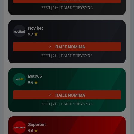
ΕΕΕΠ | 21+ | ΠΑΙΞΕ ΥΠΕΥΘΥΝΑ
Novibet
9.7
ΠΑΙΞΕ ΝΟΜΙΜΑ
ΕΕΕΠ | 21+ | ΠΑΙΞΕ ΥΠΕΥΘΥΝΑ
Bet365
9.6
ΠΑΙΞΕ ΝΟΜΙΜΑ
ΕΕΕΠ | 21+ | ΠΑΙΞΕ ΥΠΕΥΘΥΝΑ
Superbet
9.6