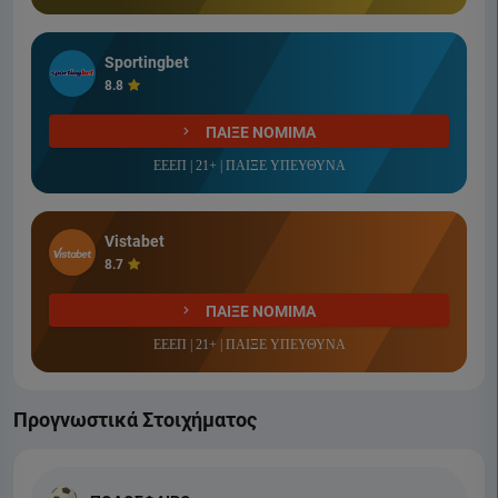
Sportingbet
8.8
ΠΑΙΞΕ ΝΟΜΙΜΑ
ΕΕΕΠ | 21+ | ΠΑΙΞΕ ΥΠΕΥΘΥΝΑ
Vistabet
8.7
ΠΑΙΞΕ ΝΟΜΙΜΑ
ΕΕΕΠ | 21+ | ΠΑΙΞΕ ΥΠΕΥΘΥΝΑ
Προγνωστικά Στοιχήματος