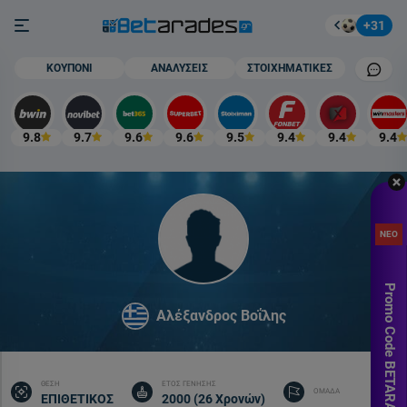
Στοίχημα
Burger button
+31
Mobile cham
ΚΟΥΠΟΝΙ
ΑΝΑΛΥΣΕΙΣ
ΣΤΟΙΧΗΜΑΤΙΚΕΣ
9.8
9.7
9.6
9.6
9.5
9.4
9.4
9.4
710
δώ
ΝΕΟ
ΟΛ
ΚΑ
Promo Code BETARADES 🎁
Pr
Αλέξανδρος Βοΐλης
SU
Εγγ
Win
ΘΕΣΗ
ΕΤΟΣ ΓΕΝΗΣΗΣ
ΜΟ
ΟΜΑΔΑ
ΕΠΙΘΕΤΙΚΟΣ
2000 (26 Χρονών)