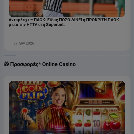
Άντερλεχτ – ΠΑΟΚ: Είδες ΠΟΣΟ ΔΙΝΕΙ η ΠΡΟΚΡΙΣΗ ΠΑΟΚ
μετά την ΗΤΤΑ στη Superbet;
07 Αυγ 2026
🎁 Προσφορές* Online Casino