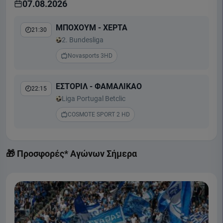
07.08.2026
ΜΠΟΧΟΥΜ - ΧΕΡΤΑ
21:30
2. Bundesliga
Novasports 3HD
ΕΣΤΟΡΙΛ - ΦΑΜΑΛΙΚΑΟ
22:15
Liga Portugal Betclic
COSMOTE SPORT 2 HD
🎁 Προσφορές* Αγώνων Σήμερα