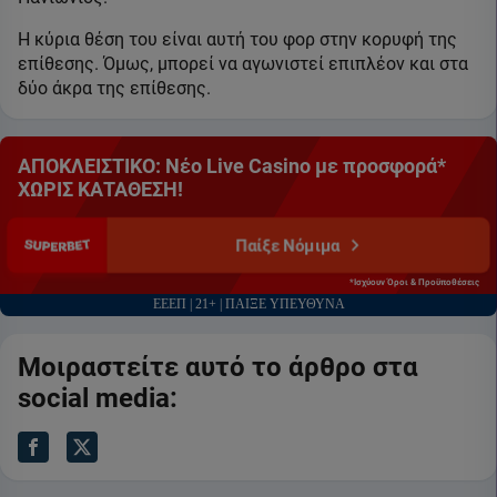
Η κύρια θέση του είναι αυτή του φορ στην κορυφή της
επίθεσης. Όμως, μπορεί να αγωνιστεί επιπλέον και στα
δύο άκρα της επίθεσης.
ΑΠΟΚΛΕΙΣΤΙΚΟ: Νέο Live Casino με προσφορά*
ΧΩΡΙΣ ΚΑΤΑΘΕΣΗ!
Παίξε Νόμιμα
*Ισχύουν Όροι & Προϋποθέσεις
ΕΕΕΠ | 21+ | ΠΑΙΞΕ ΥΠΕΥΘΥΝΑ
Μοιραστείτε αυτό το άρθρο στα
social media: