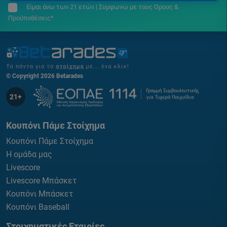
Είμαι άνω των 21 ετών | Συμφωνώ με τους Όρους &
Προϋποθέσεις*
© Copyright 2026 Betarades
21+
Κουπόνι Πάμε Στοίχημα
Κουπόνι Πάμε Στοίχημα
Η ομάδα μας
Livescore
Livescore Μπάσκετ
Κουπόνι Μπάσκετ
Κουπόνι Baseball
Στοιχηματικές Εταιρίες