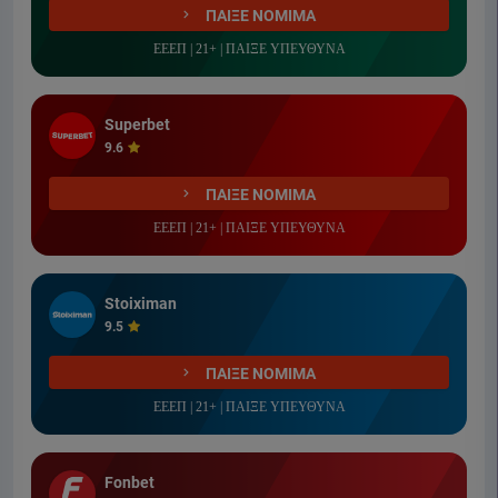
ΠΑΙΞΕ ΝΟΜΙΜΑ
ΕΕΕΠ | 21+ | ΠΑΙΞΕ ΥΠΕΥΘΥΝΑ
Superbet
9.6
ΠΑΙΞΕ ΝΟΜΙΜΑ
ΕΕΕΠ | 21+ | ΠΑΙΞΕ ΥΠΕΥΘΥΝΑ
Stoiximan
9.5
ΠΑΙΞΕ ΝΟΜΙΜΑ
ΕΕΕΠ | 21+ | ΠΑΙΞΕ ΥΠΕΥΘΥΝΑ
Fonbet