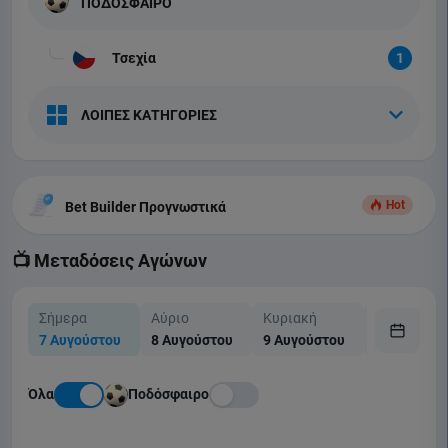
ΠΟΔΟΣΦΑΙΡΟ
Τσεχία
1
ΛΟΙΠΕΣ ΚΑΤΗΓΟΡΙΕΣ
Hot
Bet Builder Προγνωστικά
📺 Μεταδόσεις Αγώνων
Σήμερα
Αύριο
Κυριακή
Δευτέρα
7 Αυγούστου
8 Αυγούστου
9 Αυγούστου
10 Αυγούσ
Όλα
Ποδόσφαιρο