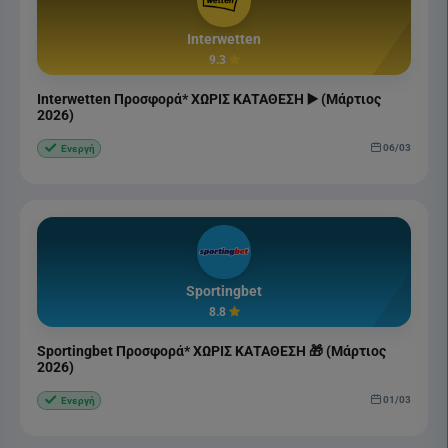
Interwetten
9.3
Interwetten Προσφορά* ΧΩΡΙΣ ΚΑΤΑΘΕΣΗ ▶️ (Μάρτιος
2026)
06/03
Ενεργή
Sportingbet
8.8
Sportingbet Προσφορά* ΧΩΡΙΣ ΚΑΤΑΘΕΣΗ 🎁 (Μάρτιος
2026)
01/03
Ενεργή