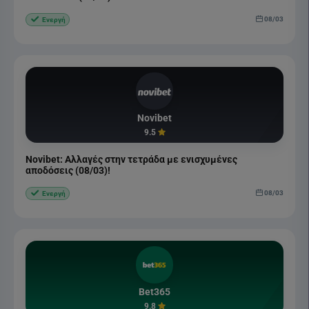
08/03
Ενεργή
Novibet
9.5
Novibet: Αλλαγές στην τετράδα με ενισχυμένες
αποδόσεις (08/03)!
08/03
Ενεργή
Bet365
9.8