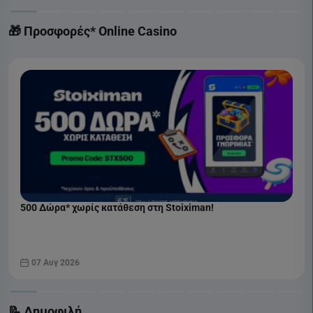
🎁 Προσφορές* Online Casino
500 Δώρα* χωρίς κατάθεση στη Stoiximan!
07 Αυγ 2026
📝 Δημοφιλή