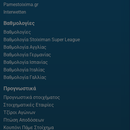
Pamestoixima.gr
Interwetten
Βαθμολογίες
Βαθμολογίες
Βαθμολογία Stoiximan Super League
Βαθμολογία Αγγλίας
Βαθμολογία Γερμανίας
Βαθμολογία Ισπανίας
Βαθμολογία Ιταλίας
Βαθμολογία Γαλλίας
Προγνωστικά
Προγνωστικά στοιχήματος
Στοιχηματικές Εταιρίες
Τζίροι Αγώνων
Πτώση Αποδόσεων
Κουπόνι Πάμε Στοίχημα