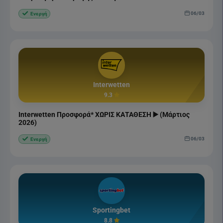
06/03
Ενεργή
Interwetten
9.3
Interwetten Προσφορά* ΧΩΡΙΣ ΚΑΤΑΘΕΣΗ ▶️ (Μάρτιος
2026)
06/03
Ενεργή
Sportingbet
8.8