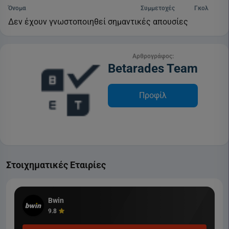
Όνομα
Συμμετοχές
Γκολ
Δεν έχουν γνωστοποιηθεί σημαντικές απουσίες
Αρθρογράφος:
Betarades Team
Προφίλ
Στοιχηματικές Εταιρίες
Bwin
9.8