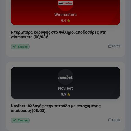
Winmasters
9.4
Ντερμπάρα κορυφής στο Φάληρο, αποδοσάρες στη
winmasters (08/03)!
08/03
Ενεργή
Novibet
9.5
Novibet: Αλλαγές στην τετράδα με ενισχυμένες
αποδόσεις (08/03)!
08/03
Ενεργή