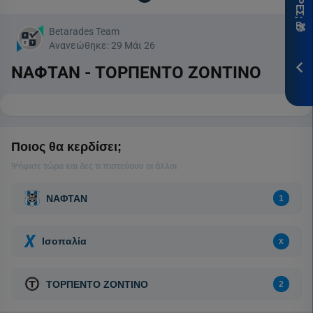
*Ισ
&
Betarades Team
Προ
Ανανεώθηκε:
29 Μάι 26
ΝΑΦΤΑΝ - ΤΟΡΠΕΝΤΟ ΖΟΝΤΙΝΟ
ΕΓΓ