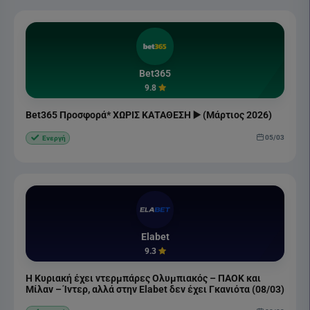
Bet365
9.8
Bet365 Προσφορά* ΧΩΡΙΣ ΚΑΤΑΘΕΣΗ ▶️ (Μάρτιος 2026)
05/03
Ενεργή
Elabet
9.3
Η Κυριακή έχει ντερμπάρες Ολυμπιακός – ΠΑΟΚ και
Μίλαν – Ίντερ, αλλά στην Elabet δεν έχει Γκανιότα (08/03)