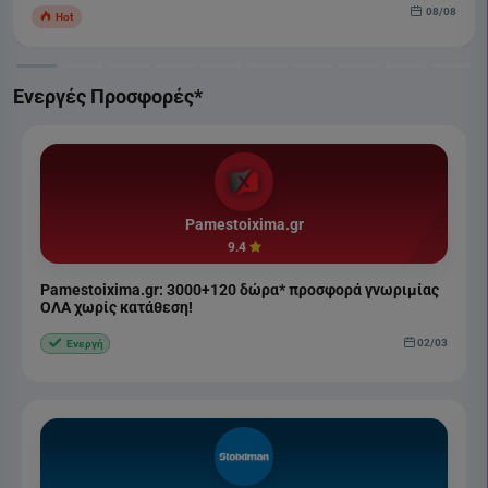
08/08
Hot
Ενεργές Προσφορές*
Pamestoixima.gr
9.4
Pamestoixima.gr: 3000+120 δώρα* προσφορά γνωριμίας
ΟΛΑ χωρίς κατάθεση!
02/03
Ενεργή