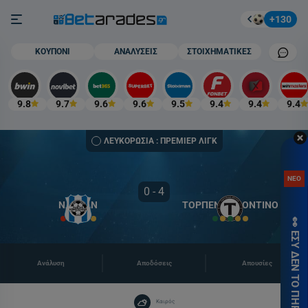
Στοίχημα
Burger button
+130
Mobile champ
ΚΟΥΠΟΝΙ
ΑΝΑΛΥΣΕΙΣ
ΣΤΟΙΧΗΜΑΤΙΚΕΣ
9.8
9.7
9.6
9.6
9.5
9.4
9.4
9.4
ΛΕΥΚΟΡΩΣΙΑ : ΠΡΕΜΙΕΡ ΛΙΓΚ
ΑΝ
ΝΕΟ
ΠΡ
0 - 4
ΓΝΩ
ΝΑΦΤΑΝ
ΤΟΡΠΕΝΤΟ ΖΟΝΤΙΝΟ
👀 ΕΣΥ ΔΕΝ ΤΟ ΠΗΡΕΣ; 🎁
ΧΩΡ
ΚΑ
στη
Ανάλυση
Αποδόσεις
Απουσίες
ΕΓ
εδώ
Καιρός