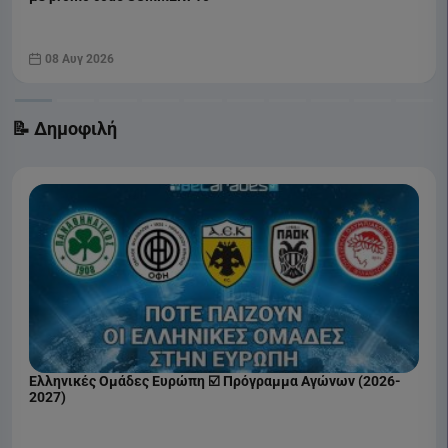
08 Αυγ 2026
📝 Δημοφιλή
Ελληνικές Ομάδες Ευρώπη ☑️ Πρόγραμμα Αγώνων (2026-
2027)