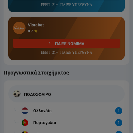
ΕΕΕΠ | 21+ | ΠΑΙΞΕ ΥΠΕΥΘΥΝΑ
Vistabet
8.7
ΠΑΙΞΕ ΝΟΜΙΜΑ
ΕΕΕΠ | 21+ | ΠΑΙΞΕ ΥΠΕΥΘΥΝΑ
Προγνωστικά Στοιχήματος
ΠΟΔΟΣΦΑΙΡΟ
Ολλανδία
1
Πορτογαλία
1